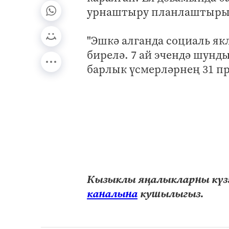
урнаштыру планлаштыры
"Эшкә алганда социаль як
бирелә. 7 ай эчендә шунд
барлык үсмерләрнең 31 пр
Кызыклы яңалыкларны күзә
каналына
кушылыгыз.