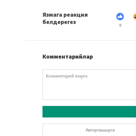
Язмага реакция
белдерегез
0
Комментарийлар
Авторлашырга