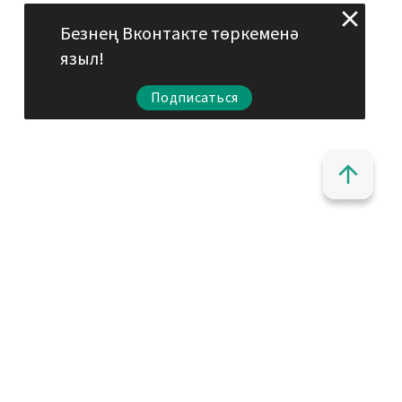
Безнең Вконтакте төркеменә
языл!
Подписаться
ета
ель
а