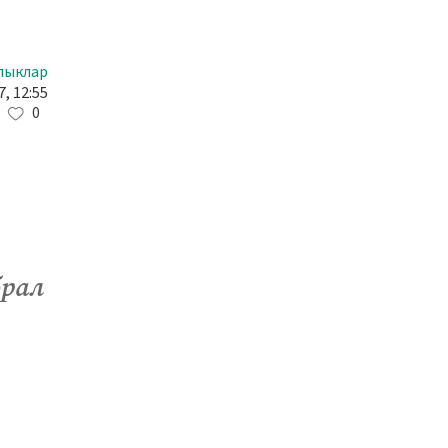
лыклар
7, 12:55
0
брал