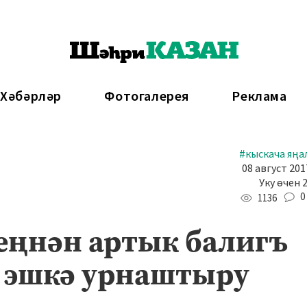
 Хәбәрләр
Фотогалерея
Реклама
#кыскача яңа
08 август 201
Уку өчен 
0
1136
меңнән артык балигъ
 эшкә урнаштыру