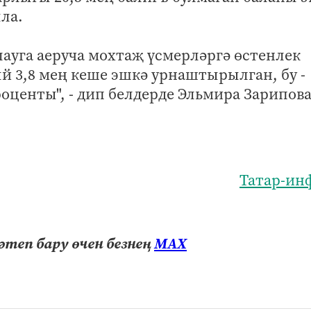
ла.
лауга аеруча мохтаҗ үсмерләргә өстенлек
ый 3,8 мең кеше эшкә урнаштырылган, бу -
оценты", - дип белдерде Эльмира Зарипова
Татар-ин
теп бару өчен безнең
МАХ