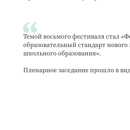
Темой восьмого фестиваля стал «
образовательный стандарт нового
школьного образования».
Пленарное заседание прошло в вид
педагогов ответили гости-эксперт
РТ Фарид Мухаметшин, депутат Го
Премьер-министра РТ - министр об
Елабужского района Геннадий Еме
председатель Татарского республ
образования Юрий Прохоров, учите
также родитель двух детей Раиса 