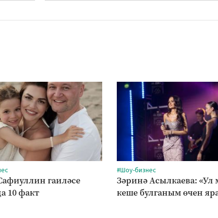
нес
#Шоу-бизнес
Сафиуллин гаиләсе
Зәринә Асылкаева: «Ул
а 10 факт
кеше булганым өчен яр