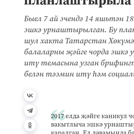
Быел 7 ай эчендә 14 яшьтән 1
эшкә урнаштырылган. Бу пла
шул хакта Татарстан Хөкүмә
балаларны җәйге чорда эшкә
итү темасына узган брифинг
белән тәэмин итү һәм социаль
2017 елда җәйге каникул 
вакытлыча эшкә урнаштыр
каралган. Ел дәвамында б