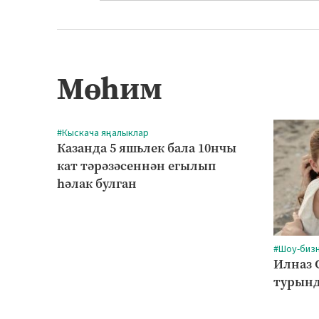
Мөһим
#Кыскача яңалыклар
Казанда 5 яшьлек бала 10нчы
кат тәрәзәсеннән егылып
һәлак булган
#Шоу-биз
Илназ 
турынд