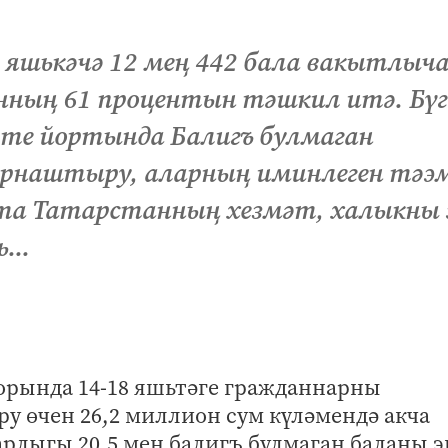
8 яшькәчә 12 мең 442 бала вакытлыч
нның 61 процентын тәшкил итә. Бүг
те йортында Балигъ булмаган
 урнаштыру, аларның иминлеген тәэ
та Татарстанның хезмәт, халыкны
...
чорында 14-18 яшьтәге гражданнарны
у өчен 26,2 миллион сум күләмендә акча
арлыгы 20,5 мең балигъ булмаган баланы 