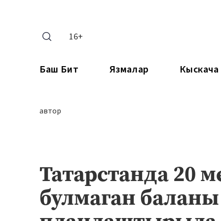
16+
Баш Бит
Язмалар
Кыскача
автор
Татарстанда 20 
булмаган баланы
планлаштырыла