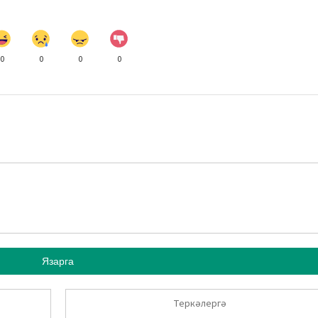
0
0
0
0
Язарга
Теркәлергә