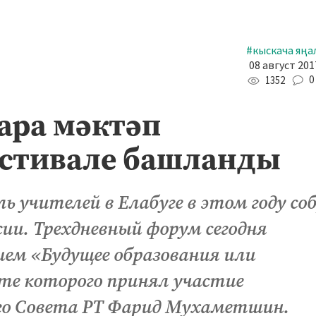
#кыскача яңа
08 август 201
0
1352
ара мәктәп
стивале башланды
 учителей в Елабуге в этом году со
ссии. Трехдневный форум сегодня
ем «Будущее образования или
оте которого принял участие
ого Совета РТ Фарид Мухаметшин.