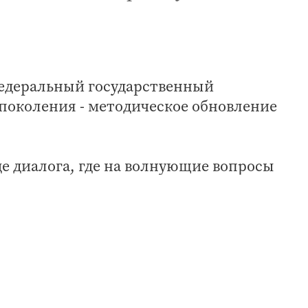
Федеральный государственный
 поколения - методическое обновление
е диалога, где на волнующие вопросы
ы. Это Председатель Государственного Сов
сдумы РФ Ильдар Гильмутдинов, заместит
разования и науки Энгель Фаттахов, глава
льянов, ректор КФУ Ильшат Гафуров,
иканского комитета профсоюза работников
ль года России-2016 Александр Шагалов, 
Аникина .