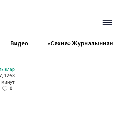
Видео
«Сәхнә» Журналыннан
лыклар
7, 12:58
2 минут
0