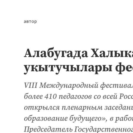
автор
Алабугада Халык
укытучылары фе
VIII Международный фестиваль
более 410 педагогов со всей Ро
открылся пленарным заседани
образование будущего», в раб
Председатель Государственн