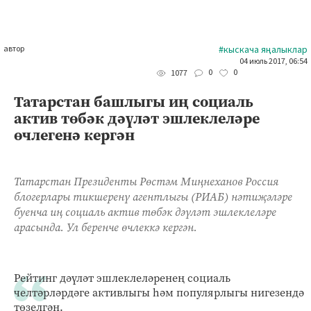
автор
#кыскача яңалыклар
04 июль 2017, 06:54
0
0
1077
Татарстан башлыгы иң социаль
актив төбәк дәүләт эшлеклеләре
өчлегенә кергән
Татарстан Президенты Рөстәм Миңнеханов Россия
блогерлары тикшеренү агентлыгы (РИАБ) нәтиҗәләре
буенча иң социаль актив төбәк дәүләт эшлеклеләре
арасында. Ул беренче өчлеккә кергән.
Рейтинг дәүләт эшлеклеләренең социаль
челтәрләрдәге активлыгы һәм популярлыгы нигезендә
төзелгән.