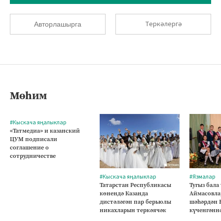
Теркәлергә
Авторлашырга
Мөһим
#Кыскача яңалыклар
«Татмедиа» и казанский
ЦУМ подписали
соглашение о
сотрудничестве
#Кыскача яңалыклар
#Язмалар
Татарстан Республикасы
Тугыз бала
көнендә Казанда
Аймасовла
дистәләгән пар берьюлы
шәһәрдән 
никахларын теркәячәк
күченгәнн