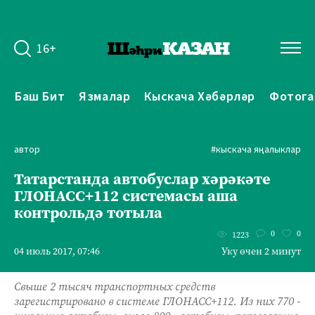
16+
Баш Бит
Язмалар
Кыскача Хәбәрләр
Фотога
автор
#кыскача яңалыклар
Татарстанда автобуслар хәрәкәте
ГЛОНАСС+112 системасы аша
контрольдә тотыла
0
0
1223
04 июль 2017, 07:46
Уку өчен 2 минут
Свыше 2 тысяч транспортных средств
зарегистрировано в системе ГЛОНАСС+112. Из них 770 -