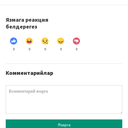
Язмага реакция
белдерегез
0
0
0
0
0
Комментарийлар
Язарга