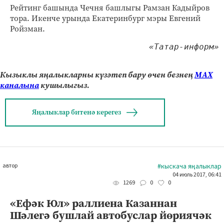
Рейтинг башында Чечня башлыгы Рамзан Кадыйров
тора. Икенче урында Екатеринбург мэры Евгений
Ройзман.
«Татар-информ»
Кызыклы яңалыкларны күзәтеп бару өчен безнең
МАХ
каналына
кушылыгыз.
Яңалыклар битенә керегез
автор
#кыскача яңалыклар
04 июль 2017, 06:41
0
0
1269
«Ефәк Юл» раллиена Казаннан
Шәлегә бушлай автобуслар йөриячәк