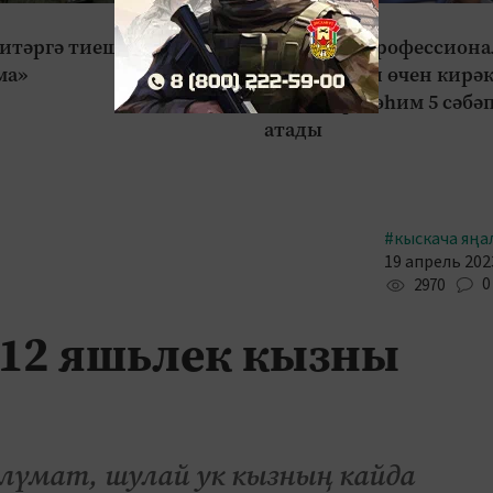
#Киңәш сандыгы
итәргә тиеш, әни,
Тешләрне профессиона
ма»
чистарту ни өчен кирәк
Табиблар мөһим 5 сәбә
атады
#кыскача яңа
19 апрель 2023
0
2970
 12 яшьлек кызны
лүмат, шулай ук кызның кайда