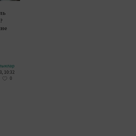
ль
?
пне
лыклар
, 10:32
0