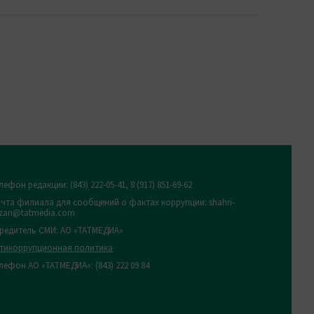
лефон редакции:
(843) 222-05-41, 8 (917) 851-69-62
чта филиала для сообщений о фактах коррупции: shahri-
zan@tatmedia.com
редитель СМИ: АО «ТАТМЕДИА»
тикоррупционная политика
лефон АО «ТАТМЕДИА»: (843) 222 09 84