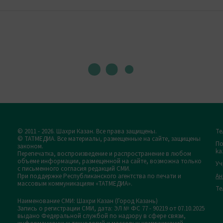
© 2011 - 2026. Шахри Казан. Все права защищены.
Те
© ТАТМЕДИА. Все материалы, размещенные на сайте, защищены
По
законом.
ka
Перепечатка, воспроизведение и распространение в любом
объеме информации, размещенной на сайте, возможна только
Уч
с письменного согласия редакций СМИ.
При поддержке Республиканского агентства по печати и
Ан
массовым коммуникациям «ТАТМЕДИА».
Те
Наименование СМИ: Шахри Казан (Город Казань)
Запись о регистрации СМИ, дата: ЭЛ № ФС 77 - 90219 от 07.10.2025
выдано Федеральной службой по надзору в сфере связи,