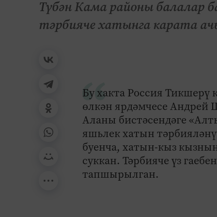
Түбән Кама районы балалар б
тәрбияче хатынга карата ачы
Бу хакта Россия Тикшерү
өлкән ярдәмчесе Андрей 
Аланы бистәсендәге «Алт
яшьлек хатын тәрбияләнү
буенча, хатын-кыз кызның
суккан. Тәрбияче үз гаеб
тапшырылган.