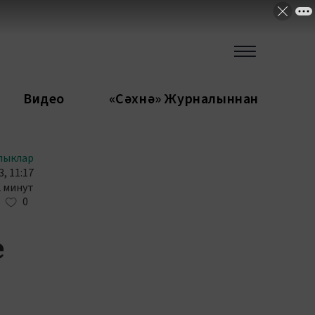
Видео
«Сәхнә» Журналыннан
лыклар
, 11:17
2 минут
0
е