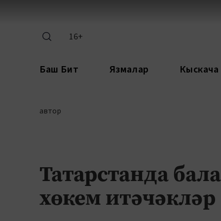
16+
Баш Бит
Язмалар
Кыскача
автор
Татарстанда бала
хөкем итәчәкләр