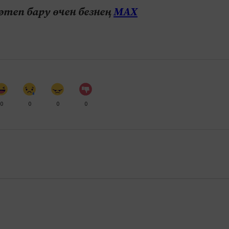
теп бару өчен безнең
МАХ
0
0
0
0