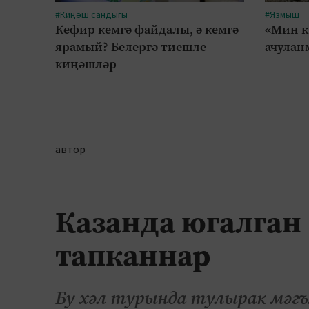
#Киңәш сандыгы
#Язмыш
Кефир кемгә файдалы, ә кемгә
«Мин к
ярамый? Белергә тиешле
ачулан
киңәшләр
автор
Казанда югалган
тапканнар
Бу хәл турында тулырак мәгъ