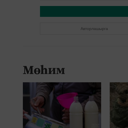
Авторлашырга
Мөһим