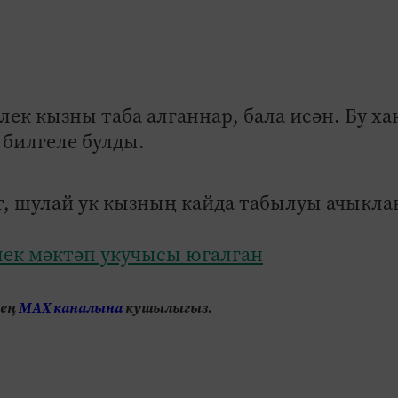
лек кызны таба алганнар, бала исән. Бу ха
 билгеле булды.
т, шулай ук кызның кайда табылуы ачыкла
лек мәктәп укучысы югалган
нең
МАХ каналына
кушылыгыз.