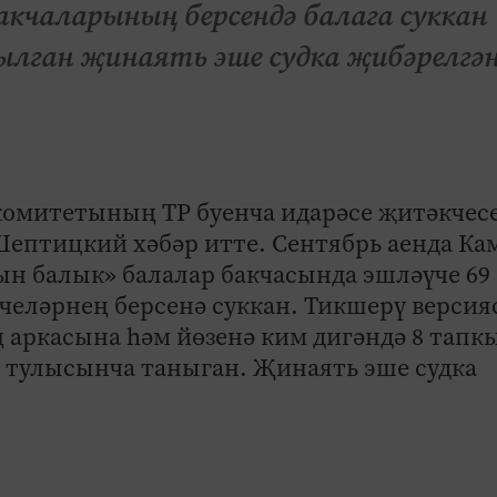
акчаларының берсендә балага суккан
лган җинаять эше судка җибәрелгән
 комитетының ТР буенча идарәсе җитәкчес
Шептицкий хәбәр итте. Сентябрь аенда Ка
ын балык» балалар бакчасында эшләүче 69
челәрнең берсенә суккан. Тикшерү версия
 аркасына һәм йөзенә ким дигәндә 8 тапк
ен тулысынча таныган. Җинаять эше судка