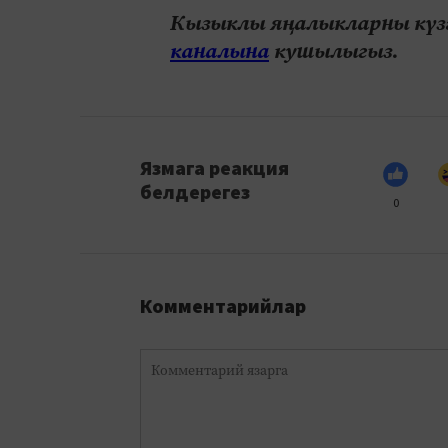
Кызыклы яңалыкларны күзә
каналына
кушылыгыз.
Язмага реакция
белдерегез
0
Комментарийлар