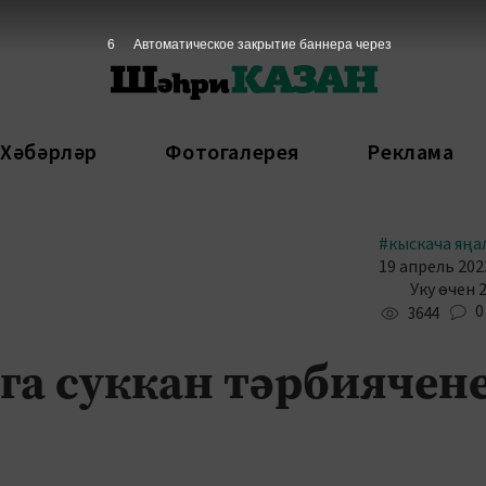
6
Автоматическое закрытие баннера через
 Хәбәрләр
Фотогалерея
Реклама
#кыскача яңа
19 апрель 2023
Уку өчен 
0
3644
га суккан тәрбиячен