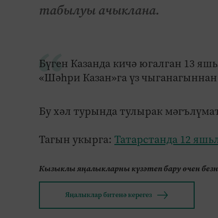
табылуы ачыклана.
Бүген Казанда кичә югалган 13 яшь
«Шәһри Казан»га үз чыганагыннан
Бу хәл турында тулырак мәгълүма
Тагын укырга:
Татарстанда 12 яшь
Кызыклы яңалыкларны күзәтеп бару өчен без
Яңалыклар битенә керегез