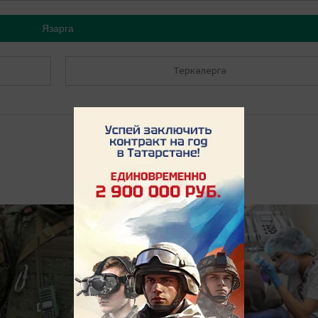
Язарга
Теркәлергә