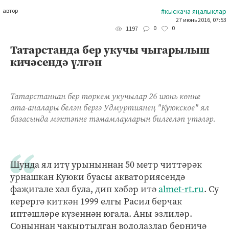
автор
#кыскача яңалыклар
27 июнь 2016, 07:53
0
0
1197
Татарстанда бер укучы чыгарылыш
кичәсендә үлгән
Татарстаннан бер төркем укучылар 26 июнь көнне
ата-аналары белән бергә Удмуртиянең "Куюкское" ял
базасында мәктәпне тәмамлауларын билгеләп үтәләр.
Шунда ял итү урыныннан 50 метр читтәрәк
урнашкан Куюки буасы акваториясендә
фаҗигале хәл була, дип хәбәр итә
almet-rt.ru
. Су
керергә киткән 1999 елгы Расил берчак
иптәшләре күзеннән югала. Аны эзлиләр.
Соңыннан чакыртылган водолазлар берничә