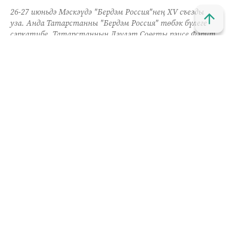
26-27 июньдә Мәскәүдә "Бердәм Россия"нең XV съезды
уза. Анда Татарстанны "Бердәм Россия" төбәк бүлеге
сәркатибе, Татарстанның Дәүләт Советы рәисе Фәрит
Мөхәммәтшин җитәкчелегендә 32 депутат тәкъдим
итте.
Сайлау алды программасында партияләр
икътисад, сәламәтлек, хакимият, мәгариф, авыл
хуҗалыгы, мәдәният һәм башка темаларга
кагылышлы 10 мәйданчыкта фикер алышты.
Татарстан делегациясе "Тормыш сыйфаты"
дигән түгәрәк өстәлдә катнашуга зур игътибар
бирә. "Безнең төп тәкъдимнәр бүлеге социаль
яклау мәсьәләсенә кагылышлы сораулар дан
тора. Татарстанда нәкъ менә шул юнәлеш
"Бердәм Россия" эшенең приоритеты булып
тора", - ди "Бедәм Россия" партиясенең төбәк