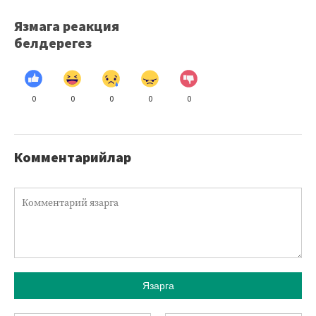
Язмага реакция
белдерегез
0
0
0
0
0
Комментарийлар
Язарга