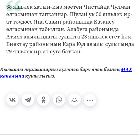
38 яшьлек хатын-кыз мәетен Чистайда Чулман
елгасыннан тапканнар. Шулай ук 50 яшьлек ир-
ат гәүдәсе Яңа Савин районында Казансу
елгасыннан табылган. Алабуга районында
Атияз авылындагы сулыкта 23 яшьлек егет һәм
Биектау районының Кара Күл авылы сулыгында
29 яшьлек ир-ат суга баткан.
Кызыклы яңалыкларны күзәтеп бару өчен безнең
МАХ
каналына
кушылыгыз.