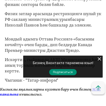
финанс секторы белән бәйле.
Физик затлар арасында рестрикциягә шулай ук
РФ саклану министрының урынбасары
Николай Панков һәм башкалар да эләккән.
Мондый адымга Оттава Россиягә «басымны
көчәйтү» өчен барды, дип белдерде Канада
Премьер-министры Джастин Трюдо.
Искәртик, гыйнварда АКШ Миңнехановка һәм
Безнең Вконтакте төркеменә языл!
аның тормыш иптәшенә каршы санкцияләр
кертте.
Подписаться
Чыганак - "Татар-информ"
Кызыклы яңалыкларны күзәтеп бару өчен безнең
МАХ
каналына
кушылыгыз.