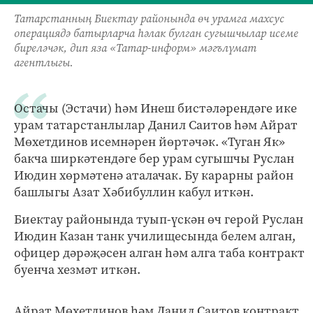
Татарстанның Биектау районында өч урамга махсус
операциядә батырларча һәлак булган сугышчылар исеме
биреләчәк, дип яза «Татар-информ» мәгълүмат
агентлыгы.
Остачы (Эстачи) һәм Инеш бистәләрендәге ике
урам татарстанлылар Данил Саитов һәм Айрат
Мөхетдинов исемнәрен йөртәчәк. «Туган Як»
бакча ширкәтендәге бер урам сугышчы Руслан
Июдин хөрмәтенә аталачак. Бу карарны район
башлыгы Азат Хәбибуллин кабул иткән.
Биектау районында туып-үскән өч герой Руслан
Июдин Казан танк училищесында белем алган,
офицер дәрәҗәсен алган һәм алга таба контракт
буенча хезмәт иткән.
Айрат Мөхетдинов һәм Данил Саитов контракт