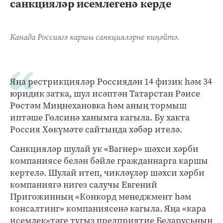
санкцияләр исемлегенә керде
Канада Россиягә каршы санкцияләрне киңәйтә.
Яңа рестрикцияләр Россиядән 14 физик һәм 34
юридик затка, шул исәптән Татарстан Рәисе
Рөстәм Миңнехановка һәм аның тормыш
иптәше Гөлсинә ханымга кагыла. Бу хакта
Россия Хөкүмәте сайтында хәбәр ителә.
Санкцияләр шулай ук «Вагнер» шәхси хәрби
компаниясе белән бәйле гражданнарга каршы
кертелә. Шулай итеп, чикләүләр шәхси хәрби
компаниягә нигез салучы Евгений
Пригожинның «Конкорд менеджмент һәм
консалтинг» компаниясенә кагыла. Яңа «кара
исемлек»тәге тугыз предприятие Беларусьның