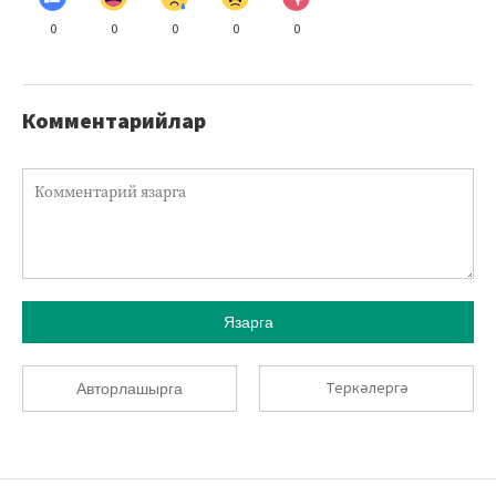
0
0
0
0
0
Комментарийлар
Язарга
Теркәлергә
Авторлашырга