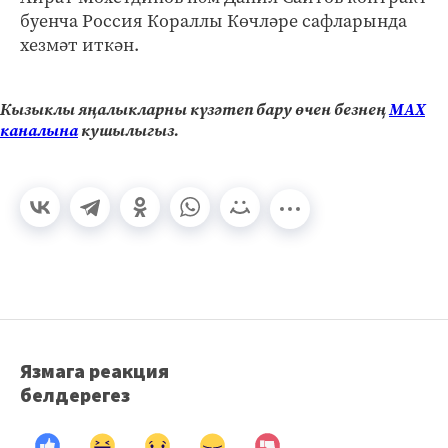
буенча Россия Кораллы Көчләре сафларында
хезмәт иткән.
Кызыклы яңалыкларны күзәтеп бару өчен безнең
МАХ
каналына
кушылыгыз.
Язмага реакция
белдерегез