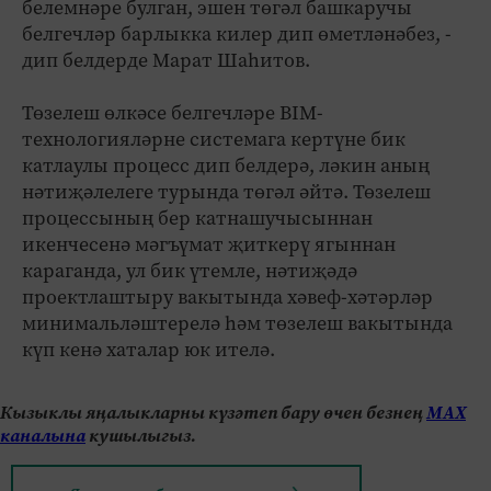
белемнәре булган, эшен төгәл башкаручы
белгечләр барлыкка килер дип өметләнәбез, -
дип белдерде Марат Шаһитов.
Төзелеш өлкәсе белгечләре BIM-
технологияләрне системага кертүне бик
катлаулы процесс дип белдерә, ләкин аның
нәтиҗәлелеге турында төгәл әйтә. Төзелеш
процессының бер катнашучысыннан
икенчесенә мәгъүмат җиткерү ягыннан
караганда, ул бик үтемле, нәтиҗәдә
проектлаштыру вакытында хәвеф-хәтәрләр
минимальләштерелә һәм төзелеш вакытында
күп кенә хаталар юк ителә.
Кызыклы яңалыкларны күзәтеп бару өчен безнең
МАХ
каналына
кушылыгыз.