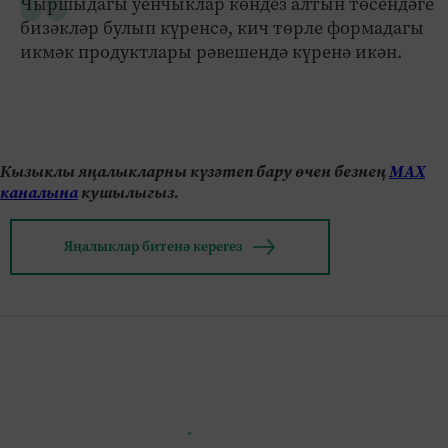
Чыршыдагы уенчыклар көндез алтын төсендәге
бизәкләр булып күренсә, кич төрле формадагы
икмәк продуктлары рәвешендә күренә икән.
Кызыклы яңалыкларны күзәтеп бару өчен безнең
МАХ
каналына
кушылыгыз.
Яңалыклар битенә керегез