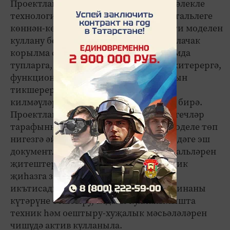
Проектлаштыру өлкәсендәге бу үзенчәлекле
технологиянең популярлыгы һәм акутальлеге
көннән-көн арта. Бинаның мәгълүмати моделен
куллану белгечләр һәм оешмаларга булачак
корылма системасын виртуаль режимда
тупларга, барларга, исәпләргә, туры китерергә,
функциональ яраклыгын, эш сыйфатын
тикшерергә, ә иң мөһиме - эчке туры
килмәүләргә юл куймау мөмкинлеген бирә.
Проектлаштырылучы объектның белгечләр
тарафыннан әзерләнгән мәгъүмати моделе төп
нигезгә әйләнә. Соңрак ул барлык төрдәге эш
документларын булдыру, төзелеш детальләрен
җитештерү, объектны җыю, технологик
җиһазга заказ бирү, аны монтажлау,
икътисадый исәпләүләрне башкару, бинаны
күтәрүне оештыру, алдагы кулланылышта
техник һәм оештыру-хуҗалык мәсьәләләрен
чишүдә актив кулланыла.