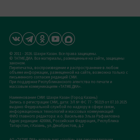
© 2011 - 2026. Шахри Казан. Все права защищены.
© ТАТМЕДИА. Все материалы, размещенные на сайте, защищены
законом.
Перепечатка, воспроизведение и распространение в любом
объеме информации, размещенной на сайте, возможна только с
письменного согласия редакций СМИ.
При поддержке Республиканского агентства по печати и
массовым коммуникациям «ТАТМЕДИА».
Наименование СМИ: Шахри Казан (Город Казань)
Запись о регистрации СМИ, дата: ЭЛ № ФС 77 - 90219 от 07.10.2025
выдано Федеральной службой по надзору в сфере связи,
информационных технологий и массовых коммуникаций
ФИО главного редактора: и.о. Васильева Эльза Рафаиловна
Адрес редакции: 420066, Российская Федерация, Республика
Татарстан, г.Казань, ул.Декабристов, д.2
АО «ТАТМЕДИА» использует «cookie»
для персонализации