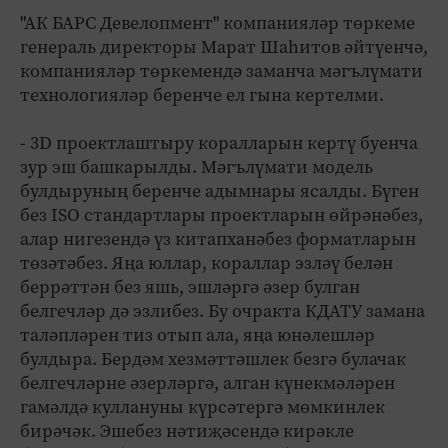
"АК БАРС Девелопмент" компанияләр төркеме
генераль директоры Марат Шаһитов әйтүенчә,
компанияләр төркемендә заманча мәгълүмати
технологияләр беренче ел гына кертелми.
- 3D проектлаштыру коралларын кертү буенча
зур эш башкарылды. Мәгълүмати модель
булдыруның беренче адымнары ясалды. Бүген
без ISO стандартлары проектларын өйрәнәбез,
алар нигезендә үз китапханәбез форматларын
төзәтәбез. Яңа юллар, кораллар эзләү белән
беррәттән без яшь, эшләргә әзер булган
белгечләр дә эзлибез. Бу очракта КДАТУ замана
таләпләрен тиз отып ала, яңа юнәлешләр
булдыра. Бердәм хезмәттәшлек безгә булачак
белгечләрне әзерләргә, алган күнекмәләрен
гамәлдә куллануны күрсәтергә мөмкинлек
бирәчәк. Эшебез нәтиҗәсендә кирәкле