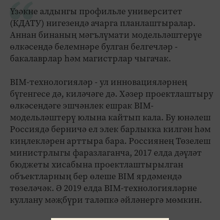
Үзәкне алдынгы профильле университет
(КДАТУ) нигезендә ачарга планлаштыралар.
Аннан бинаның мәгълүмати модельләштерүе
өлкәсендә белемнәре булган белгечләр -
бакалаврлар һәм магистрлар чыгачак.
BIM-технологияләр - ул инновацияләрнең
бүгенгесе дә, киләчәге дә. Хәзер проектлаштыру
өлкәсендәге эшчәнлек ешрак BIM-
модельләштерү юлына кайтып кала. Бу юнәлеш
Россиядә берничә ел элек барлыкка килгән һәм
киңлекләрен арттыра бара. Россиянең Төзелеш
министрлыгы фаразлаганча, 2017 елда дәүләт
бюджеты хисабына проектлаштырылган
объектларның бер өлеше BIM ярдәмендә
төзеләчәк. Ә 2019 елда BIM-технологияләрне
куллану мәҗбүри таләпкә әйләнергә мөмкин.