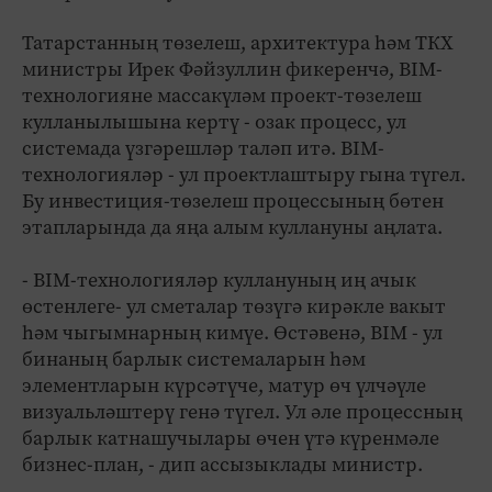
Татарстанның төзелеш, архитектура һәм ТКХ
министры Ирек Фәйзуллин фикеренчә, BIM-
технологияне массакүләм проект-төзелеш
кулланылышына кертү - озак процесс, ул
системада үзгәрешләр таләп итә. BIM-
технологияләр - ул проектлаштыру гына түгел.
Бу инвестиция-төзелеш процессының бөтен
этапларында да яңа алым куллануны аңлата.
- BIM-технологияләр куллануның иң ачык
өстенлеге- ул сметалар төзүгә кирәкле вакыт
һәм чыгымнарның кимүе. Өстәвенә, BIM - ул
бинаның барлык системаларын һәм
элементларын күрсәтүче, матур өч үлчәүле
визуальләштерү генә түгел. Ул әле процессның
барлык катнашучылары өчен үтә күренмәле
бизнес-план, - дип ассызыклады министр.