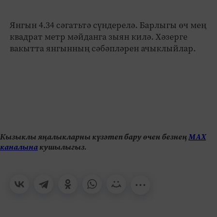
Янгын 4.34 сәгатьтә сүндерелә. Барлыгы өч мең
квадрат метр мәйданга зыян килә. Хәзерге
вакытта янгынның сәбәпләрен ачыклыйлар.
Кызыклы яңалыкларны күзәтеп бару өчен безнең
МАХ
каналына
кушылыгыз.