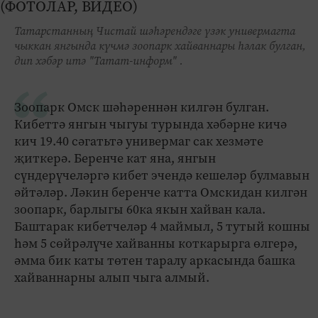
Татарстанның Чистай шәһәрендәге үзәк универмагта
чыккан янгында күчмә зоопарк хайваннары һәлак булган,
дип хәбәр итә "Татат-информ" .
Зоопарк Омск шәһәреннән килгән булган.
Кибеттә янгын чыгуы турында хәбәрне кичә
кич 19.40 сәгатьтә универмаг сак хезмәте
җиткерә. Беренче кат яна, янгын
сүндерүчеләргә кибет эчендә кешеләр булмавын
әйтәләр. Ләкин беренче катта Омскидан килгән
зоопарк, барлыгы 60ка якын хайван кала.
Баштарак кибетчеләр 4 маймыл, 5 тутый кошны
һәм 5 сөйрәлүче хайванны коткарырга өлгерә,
әмма бик каты төтен таралу аркасында башка
хайваннарны алып чыга алмый.