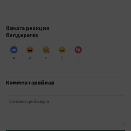
Язмага реакция
белдерегез
0
0
0
0
0
Комментарийлар