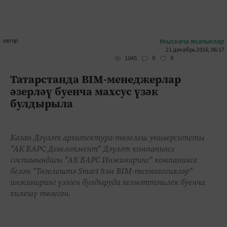
автор
#кыскача яңалыклар
21 декабрь 2016, 06:17
0
0
1045
Татарстанда BIM-менеджерлар
әзерләү буенча махсус үзәк
булдырыла
Казан Дәүләт архитектура-төзелеш университеты
"АК БАРС Девелопмент" Дәүләт компаниясе
составындагы "АК БАРС Инжиниринг" компаниясе
белән "Төзелештә Smart һәм BIM-технологияләр"
инжиниринг үзәген булдыруда хезмәттәшлек буенча
килешү төзегән.