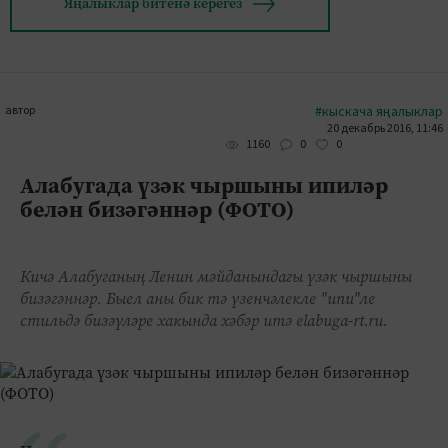
Яңалыклар битенә керегез
автор
#кыскача яңалыклар
20 декабрь 2016, 11:46
0
0
1160
Алабугада үзәк чыршыны ипиләр
белән бизәгәннәр (ФОТО)
Кичә Алабуганың Ленин мәйданындагы үзәк чыршыны
бизәгәннәр. Быел аны бик тә үзенчәлекле "ипи"ле
стильдә бизәүләре хакында хәбәр итә elabuga-rt.ru.