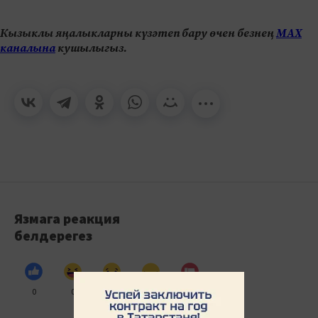
Кызыклы яңалыкларны күзәтеп бару өчен безнең
МАХ
каналына
кушылыгыз.
Язмага реакция
белдерегез
0
0
0
0
0