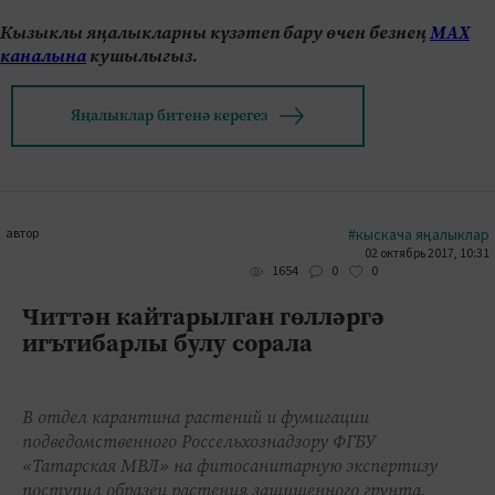
Кызыклы яңалыкларны күзәтеп бару өчен безнең
МАХ
каналына
кушылыгыз.
Яңалыклар битенә керегез
автор
#кыскача яңалыклар
02 октябрь 2017, 10:31
0
0
1654
Читтән кайтарылган гөлләргә
игътибарлы булу сорала
В отдел карантина растений и фумигации
подведомственного Россельхознадзору ФГБУ
«Татарская МВЛ» на фитосанитарную экспертизу
поступил образец растения защищенного грунта,