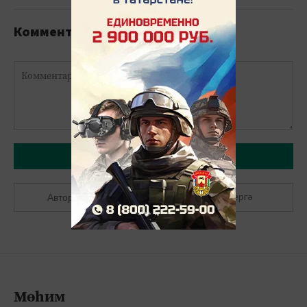
Комментарийлар
Язарга
Теркәлергә
Авторлашырга
Мөһим