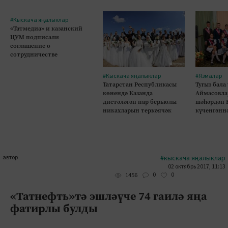
#Кыскача яңалыклар
«Татмедиа» и казанский
ЦУМ подписали
соглашение о
сотрудничестве
#Кыскача яңалыклар
#Язмалар
Татарстан Республикасы
Тугыз бала
көнендә Казанда
Аймасовла
дистәләгән пар берьюлы
шәһәрдән 
никахларын теркәячәк
күченгәнн
автор
#кыскача яңалыклар
02 октябрь 2017, 11:13
0
0
1456
«Татнефть»тә эшләүче 74 гаилә яңа
фатирлы булды