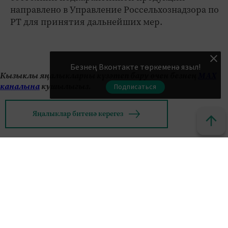
направлено в Управление Россельхознадзора по
РТ для принятия дальнейших мер.
Безнең Вконтакте төркеменә языл!
Кызыклы яңалыкларны күзәтеп бару өчен безнең
МАХ
каналына
кушылыгыз.
Подписаться
Яңалыклар битенә керегез