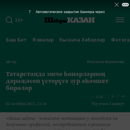
6
Автоматическое закрытие баннера через
16+
Баш Бит
Язмалар
Кыскача Хәбәрләр
Фотога
автор
#кыскача яңалыклар
Татарстанда эшче һөнәрләрнең
дәрәҗәсен үстерүгә зур әһәмият
бирәләр
0
0
1718
02 октябрь 2017, 11:16
Уку өчен 3 минут
«Наша задача - повысить мотивацию у молодежи на
получение профессий, востребованных в реальном