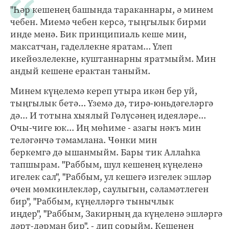
"Һәр кешенең башында тараканнары, ә минем
чебен. Миемә чебен керсә, тыңгылык бирми
инде менә. Бик принципиаль кеше мин,
максатчан, гаделлекне яратам... Үлеп
икейөзлелекне, куштаннарны яратмыйм. Мин
андый кешене ерактан таныйм.
Минем күңелемә кереп утыра икән бер уй,
тыңгылык бетә... Үземә дә, тирә-юньдәгеләргә
дә... И тотына хыялый Гөлүсәнең идеяләре...
Очы-чиге юк... Иң мөһиме - азагы нәкъ мин
теләгәнчә тәмамлана. Чөнки мин
беркемгә дә ышанмыйм. Бары тик Аллаһка
тапшырам. "Раббым, шул кешенең күңеленә
игелек сал", "Раббым, ул кешегә изгелек эшләр
өчен мөмкинлекләр, саулыгын, сәламәтлеген
бир", "Раббым, күңелләргә тынычлык
иңдер", "Раббым, Закирның да күңеленә эшләргә
дәрт-дәрман бир", - дип сорыйм. Кешенең