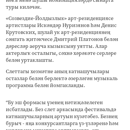
туры киләчәк.
«Созвездие-Йолдызлык» арт-резиденциясе
артистлары Искәндәр Нуризянов һәм Денис
Крутовских, шулай ук арт-резиденциянең
сәнгать җитәкчесе Дмитрий Платонов белән
дәресләр аеруча кызыксыну уятты. Алар
актерлыҡ осталыгы, сәхнә хәрәкәте серләре
белән уртаклашты.
Слеттагы хезмәтне аның катнашучылары
остазлар белән берлектә әзерләгән музыкаль
программа белән йомгакланды.
“Бу эш формасы үзенең нәтиҗәлелеген
исбатлады. Без слет аркасында фестивальдә
катнашучыларның артуын күзәтәбез. Безнең
бурыч - яңа конкурсантларга үз-үзләренә һәм