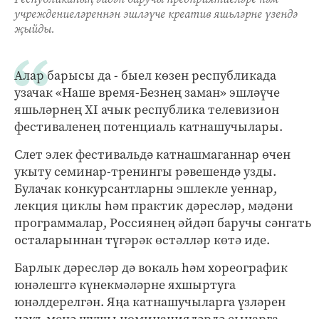
учреждениеләреннән эшләүче креатив яшьләрне үзендә
җыйды.
Алар барысы да - быел көзен республикада
узачак «Наше время-Безнең заман» эшләүче
яшьләрнең XI ачык республика телевизион
фестиваленең потенциаль катнашучылары.
Слет элек фестивальдә катнашмаганнар өчен
укыту семинар-тренингы рәвешендә узды.
Булачак конкурсантларны эшлекле уеннар,
лекция циклы һәм практик дәресләр, мәдәни
программалар, Россиянең әйдәп баручы сәнгать
осталарыннан түгәрәк өстәлләр көтә иде.
Барлык дәресләр дә вокаль һәм хореографик
юнәлештә күнекмәләрне яхшыртуга
юнәлдерелгән. Яңа катнашучыларга үзләрен
нәкъ менә шушы номинацияләрдә сынарга