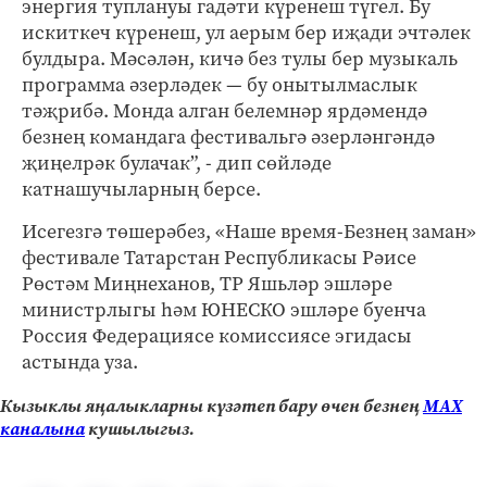
энергия туплануы гадәти күренеш түгел. Бу
искиткеч күренеш, ул аерым бер иҗади эчтәлек
булдыра. Мәсәлән, кичә без тулы бер музыкаль
программа әзерләдек — бу онытылмаслык
тәҗрибә. Монда алган белемнәр ярдәмендә
безнең командага фестивальгә әзерләнгәндә
җиңелрәк булачак”, - дип сөйләде
катнашучыларның берсе.
Исегезгә төшерәбез, «Наше время-Безнең заман»
фестивале Татарстан Республикасы Рәисе
Рөстәм Миңнеханов, ТР Яшьләр эшләре
министрлыгы һәм ЮНЕСКО эшләре буенча
Россия Федерациясе комиссиясе эгидасы
астында уза.
Кызыклы яңалыкларны күзәтеп бару өчен безнең
МАХ
каналына
кушылыгыз.