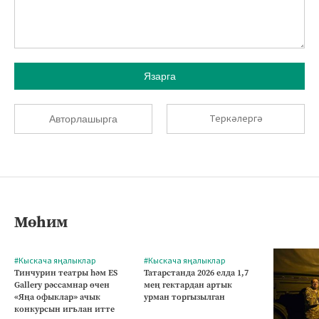
Язарга
Теркәлергә
Авторлашырга
Мөһим
#Кыскача яңалыклар
#Кыскача яңалыклар
Тинчурин театры һәм ES
Татарстанда 2026 елда 1,7
Gallery рәссамнар өчен
мең гектардан артык
«Яңа офыклар» ачык
урман торгызылган
конкурсын игълан итте