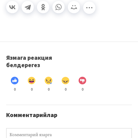
Язмага реакция
белдерегез
0
0
0
0
0
Комментарийлар