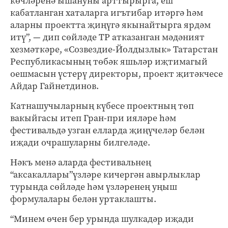
көчләренә ышануны арттырырга, еш
кабатланган хаталарга игътибар итәргә һәм
аларны проектта җиңүгә якынайтырга ярдәм
итү”, — дип сөйләде ТР атказанган мәдәният
хезмәткәре, «Созвездие-Йолдызлык» Татарстан
Республикасының төбәк яшьләр иҗтимагый
оешмасын үстерү директоры, проект җитәкчесе
Айдар Гайнетдинов.
Катнашучыларның күбесе проектның төп
вакыйгасы итеп Гран-при ияләре һәм
фестивальдә узган елларда җиңүчеләр белән
иҗади очрашуларны билгеләде.
Нәкъ менә аларда фестивальнең
“аксакаллары”үзләре кичергән авырлыклар
турында сөйләде һәм үзләренең уңыш
формулалары белән уртаклашты.
“Минем өчен бер урында шулкадәр иҗади