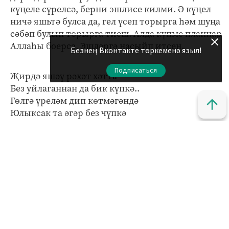
күңеле сүрелсә, берни эшлисе килми. Ә күңел
ничә яшьтә булса да, гел үсеп торырга һәм шуңа
сәбәп булып торырга тиеш. Алда күпме планнар
Аллаһы боерса. Эшләргә насыйп итсен.
Безнең Вконтакте төркеменә языл!
Подписаться
Җирдә яшәү рәхәт хәтта
Без уйлаганнан да бик күпкә..
Гөлгә үреләм дип көтмәгәндә
Юлыксак та әгәр без чүпкә
дип язган ГӨЛҮСӘ ШАХБАН ҮЗЕ", - дип язып
куйган Гөлүсә.
Кызыклы яңалыкларны күзәтеп бару өчен безнең
МАХ
каналына
кушылыгыз.
Яңалыклар битенә керегез