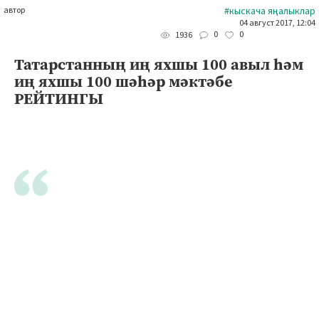
автор
#кыскача яңалыклар
04 август 2017, 12:04
0
0
1936
Татарстанның иң яхшы 100 авыл һәм
иң яхшы 100 шәһәр мәктәбе
РЕЙТИНГЫ