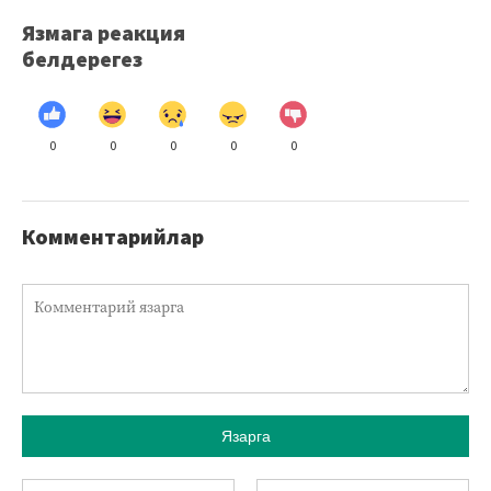
Язмага реакция
белдерегез
0
0
0
0
0
Комментарийлар
Язарга