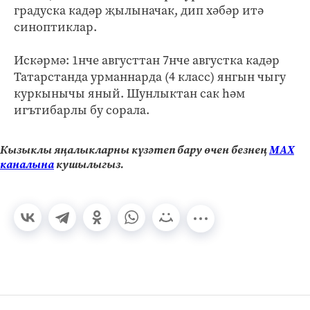
градуска кадәр җылыначак, дип хәбәр итә
синоптиклар.
Искәрмә: 1нче августтан 7нче августка кадәр
Татарстанда урманнарда (4 класс) янгын чыгу
куркынычы яный. Шунлыктан сак һәм
игътибарлы бу сорала.
Кызыклы яңалыкларны күзәтеп бару өчен безнең
МАХ
каналына
кушылыгыз.