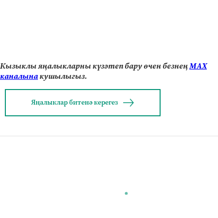
Кызыклы яңалыкларны күзәтеп бару өчен безнең
МАХ
каналына
кушылыгыз.
Яңалыклар битенә керегез