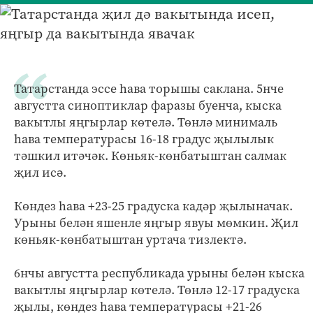
Татарстанда эссе һава торышы саклана. 5нче
августта синоптиклар фаразы буенча, кыска
вакытлы яңгырлар көтелә. Төнлә минималь
һава температурасы 16-18 градус җылылык
тәшкил итәчәк. Көньяк-көнбатыштан салмак
җил исә.
Көндез һава +23-25 градуска кадәр җылыначак.
Урыны белән яшенле яңгыр явуы мөмкин. Җил
көньяк-көнбатыштан уртача тизлектә.
6нчы августта республикада урыны белән кыска
вакытлы яңгырлар көтелә. Төнлә 12-17 градуска
җылы, көндез һава температурасы +21-26