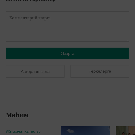
Язарга
Теркәлергә
Авторлашырга
Мөһим
#Кыскача яңалыклар