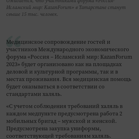
Ожидается, что участниками форума «Россия-
Исламский мир: KazanForum» в Татарстане станут
свыше 15 тыс. человек.
Медицинское сопровождение гостей и
участников Международного экономического
форума «Россия – Исламский мир: KazanForum
2023» будет организовано как на площадках
деловой и культурной программы, так и в
местах проживания. Вся медицинская помощь
будет оказываться в соответствии со
стандартами халяль.
«С учетом соблюдения требований халяль в
каждом медпункте предусмотрена работа 2
мобильных бригад – мужской и женской.
Предусмотрена закупка униформы,
соответствующей требованиям халяль.