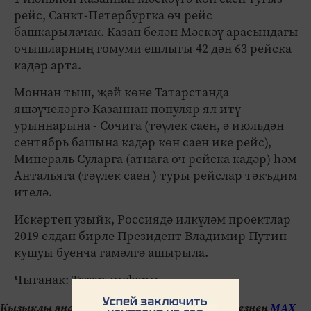
рейс, Санкт-Петербургка өч рейс
башкарылачак. Казан белән Мәскәү арасындагы
очышларның гомуми ешлыгы 42 дән 63 рейска
кадәр арта.
Моннан тыш, җәй көне Татарстанда
яшәүчеләргә Казаннан популяр ял итү
урыннарына - Сочига (тәүлек саен, ә июльдән
сентябрь башына кадәр көн саен ике рейс),
Минераль Суларга (атнага өч рейска кадәр) һәм
Антальяга (тәүлек саен ) туры рейслар тәкъдим
ителә.
Искәртеп узыйк, Россиядә илкүләм проектлар
2019 елдан бирле Президент Владимир Путин
кушуы буенча гамәлгә ашырыла.
Чыганак: Татар-информ
Кызыклы яңалыкларны күзәтеп бару өчен безнең
МАХ