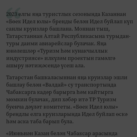
2023 елгы яңа туристлык сезонында Казаннан
«Бөек Идел юлы» бренды белән Идел буйлап күп
санлы круизлар башлана. Моннан тыш,
Татарстаннан Алтай Республикасына турыдан-
туры даими авиарейслар булачак. Яңа
юнәлешләр «Туризм һәм кунакчыллык
индустриясе» илкүләм проектын гамәлгә
ашыру нәтиҗәсендә үсеш ала.
Татарстан башкаласыннан яңа круизлар эшли
башлау белән «Валдай» су транспортында
Чабаксарга кадәр барырга һәм кайтырга
мөмкин булачак, дип хәбәр итә ТР Туризм
буенча дәүләт комитеты. «Бөек Идел юлы»
брендлы елга круизларында Идел буйлап өскә
һәм аска таба барып була.
«Июньнән Казан белән Чабаксар арасында