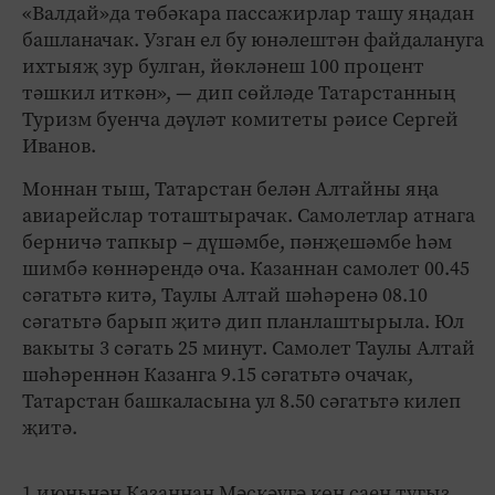
«Валдай»да төбәкара пассажирлар ташу яңадан
башланачак. Узган ел бу юнәлештән файдалануга
ихтыяҗ зур булган, йөкләнеш 100 процент
тәшкил иткән», — дип сөйләде Татарстанның
Туризм буенча дәүләт комитеты рәисе Сергей
Иванов.
Моннан тыш, Татарстан белән Алтайны яңа
авиарейслар тоташтырачак. Самолетлар атнага
берничә тапкыр – дүшәмбе, пәнҗешәмбе һәм
шимбә көннәрендә оча. Казаннан самолет 00.45
сәгатьтә китә, Таулы Алтай шәһәренә 08.10
сәгатьтә барып җитә дип планлаштырыла. Юл
вакыты 3 сәгать 25 минут. Самолет Таулы Алтай
шәһәреннән Казанга 9.15 сәгатьтә очачак,
Татарстан башкаласына ул 8.50 сәгатьтә килеп
җитә.
1 июньнән Казаннан Мәскәүгә көн саен тугыз