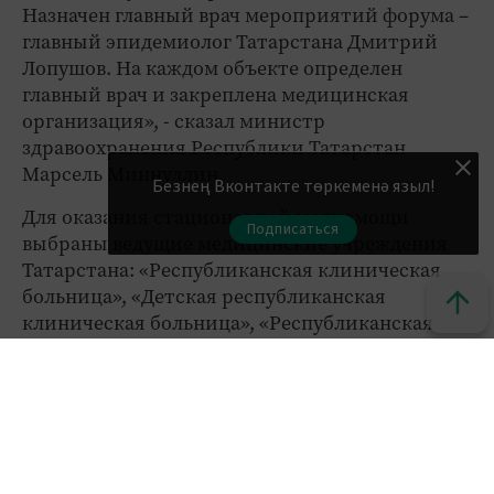
Назначен главный врач мероприятий форума –
главный эпидемиолог Татарстана Дмитрий
Лопушов. На каждом объекте определен
главный врач и закреплена медицинская
организация», - сказал министр
здравоохранения Республики Татарстан
Марсель Миннуллин.
Безнең Вконтакте төркеменә языл!
Для оказания стационарной медпомощи
Подписаться
выбраны ведущие медицинские учреждения
Татарстана: «Республиканская клиническая
больница», «Детская республиканская
клиническая больница», «Республиканская
клиническая инфекционная больница имени
профессора Агафонова», «Межрегиональный
клинико-диагностический центр»,
«Республиканская клиническая
офтальмологическая больница имени
профессора Адамюка», «Республиканская