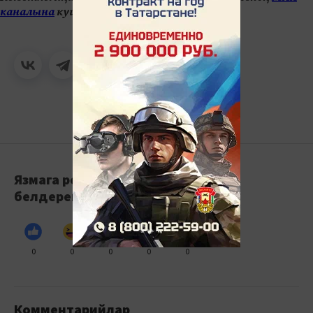
каналына
кушылыгыз.
Язмага реакция
белдерегез
0
0
0
0
0
Комментарийлар