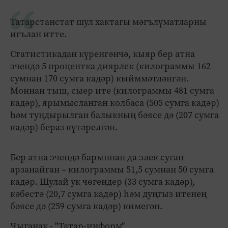
Татарстанстат шул хактагы мәгълүматларны
игълан итте.
Статистикадан күренгәнчә, кыяр бер атна
эчендә 5 процентка диярлек (килограммы 162
сумнан 170 сумга кадәр) кыйммәтләнгән.
Моннан тыш, сыер ите (килограммы 481 сумга
кадәр), ярымысланган колбаса (505 сумга кадәр)
һәм туңдырылган балыкның бәясе дә (207 сумга
кадәр) бераз күтәрелгән.
Бер атна эчендә барыннан да элек суган
арзанайган – килограммы 51,5 сумнан 50 сумга
кадәр. Шулай ук чөгендер (33 сумга кадәр),
кәбестә (20,7 сумга кадәр) һәм дуңгыз итенең
бәясе дә (259 сумга кадәр) кимегән.
Чыганак - "Татар-информ"