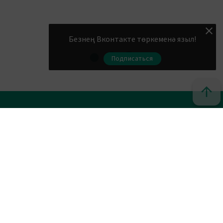
Безнең Вконтакте төркеменә языл!
Подписаться
© 2011 - 2026. Шахри Казан. Все права защищены.
© ТАТМЕДИА. Все материалы, размещенные на сайте, защищены
законом.
Перепечатка, воспроизведение и распространение в любом
объеме информации, размещенной на сайте, возможна только с
письменного согласия редакций СМИ.
При поддержке Республиканского агентства по печати и
массовым коммуникациям «ТАТМЕДИА».
Наименование СМИ: Шахри Казан (Город Казань)