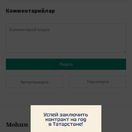
Комментарийлар
Язарга
Теркәлергә
Авторлашырга
Мөһим