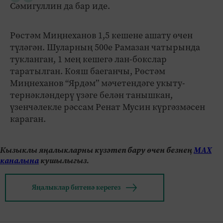
Сәмигуллин да бар иде.
Рөстәм Миңнеханов 1,5 кешене ашату өчен
түләгән. Шуларның 500е Рамазан чатырында
тукланган, 1 мең кешегә лан-бокслар
таратылган. Кояш баеганчы, Рөстәм
Миңнеханов “Ярдәм” мәчетендәге укыту-
тернәкләндерү үзәге белән танышкан,
үзенчәлекле рәссам Ренат Мусин күргәзмәсен
караган.
Кызыклы яңалыкларны күзәтеп бару өчен безнең
МАХ
каналына
кушылыгыз.
Яңалыклар битенә керегез