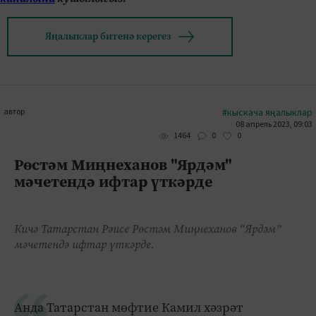
Яңалыклар битенә керегез
автор
#кыскача яңалыклар
08 апрель 2023, 09:03
0
0
1464
Рөстәм Миңнеханов "Ярдәм"
мәчетендә ифтар үткәрде
Кичә Татарстан Рәисе Рөстәм Миңнеханов “Ярдәм”
мәчетендә ифтар үткәрде.
Анда Татарстан мөфтие Камил хәзрәт