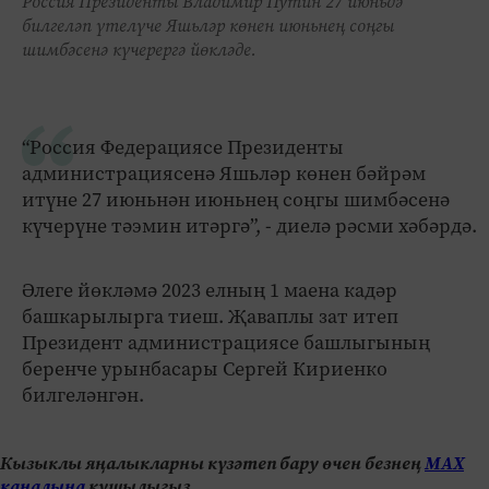
Россия Президенты Владимир Путин 27 июньдә
билгеләп үтелүче Яшьләр көнен июньнең соңгы
шимбәсенә күчерергә йөкләде.
“Россия Федерациясе Президенты
администрациясенә Яшьләр көнен бәйрәм
итүне 27 июньнән июньнең соңгы шимбәсенә
күчерүне тәэмин итәргә”, - диелә рәсми хәбәрдә.
Әлеге йөкләмә 2023 елның 1 маена кадәр
башкарылырга тиеш. Җаваплы зат итеп
Президент администрациясе башлыгының
беренче урынбасары Сергей Кириенко
билгеләнгән.
Кызыклы яңалыкларны күзәтеп бару өчен безнең
МАХ
каналына
кушылыгыз.