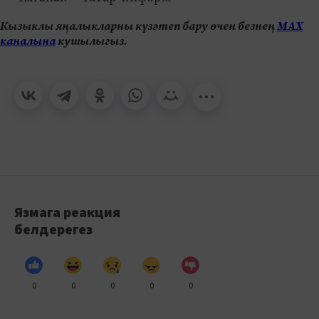
Кызыклы яңалыкларны күзәтеп бару өчен безнең
МАХ
каналына
кушылыгыз.
Язмага реакция
белдерегез
0
0
0
0
0