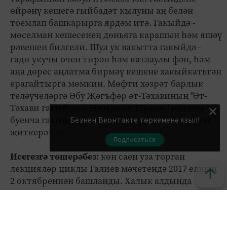
өйрәнү кешегә гыйбадәт кылуны аң белән
тоемлап башкарырга ярдәм итә. Гакыйдә -
мөселман кешесенең дөньяга карашын һәм яшәү
рәвешен билгели. Шул ук вакытта гакыйдә -
гади укучы өчен тирән һәм катлаулы фән, һәм
аңа дөрес аңлатма бирмәү кешене хакыйкатьтән
ерагайтырга мөмкин. Мөфти хәзрәт барлык
теләүчеләргә Әбу Җәгъфәр әт-Тәхавиның "Әт-
Тәхави гакыйдәсе (Акыда ат-Тахави)" китабы
буенча гакыйдәгә аңлатма бирү мәсьәләләрен
Безнең Вконтакте төркеменә языл!
җиткерәчәк.
Подписаться
Исегезгә төшерәбез:
көн саен уза торган
лекцияләр циклы Галиев мәчетендә 2017 елның
2 октябреннән башланды. Халык алдында
Галиев мәчете имамы Тимергали хәзрәт
Юлдашев, шәригать мәсьәләләре буенча мөфти
киңәшчесе Булат хәзрәт Мөбарәков һәм башка