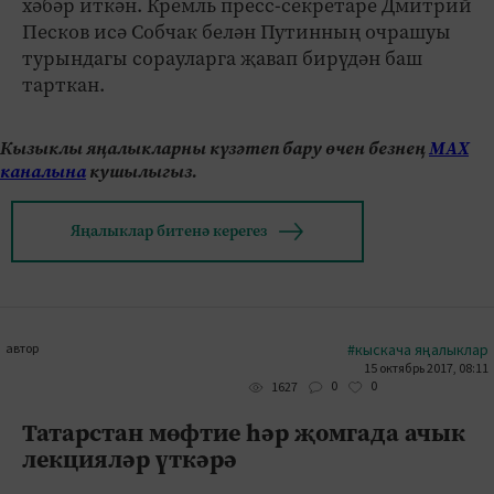
хәбәр иткән. Кремль пресс-секретаре Дмитрий
Песков исә Собчак белән Путинның очрашуы
турындагы сорауларга җавап бирүдән баш
тарткан.
Кызыклы яңалыкларны күзәтеп бару өчен безнең
МАХ
каналына
кушылыгыз.
Яңалыклар битенә керегез
автор
#кыскача яңалыклар
15 октябрь 2017, 08:11
0
0
1627
Татарстан мөфтие һәр җомгада ачык
лекцияләр үткәрә