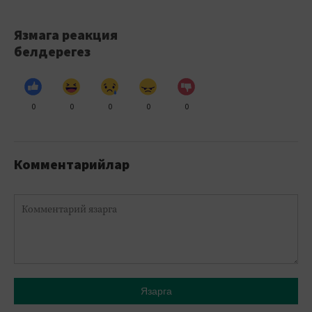
Язмага реакция
белдерегез
0
0
0
0
0
Комментарийлар
Язарга