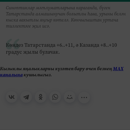
Синоптиклар мәгълүматларына караганда, бүген
Татарстанда алмашынучан болытлы һава, урыны белән
кыска вакытлы яңгыр көтелә. Көнчыгыштан уртача
тизлектәге җил исә.
Көндез Татарстанда +6..+11, ә Казанда +8..+10
градус җылы булачак.
Кызыклы яңалыкларны күзәтеп бару өчен безнең
МАХ
каналына
кушылыгыз.