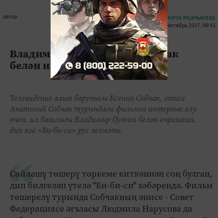
автор
#кыскача яңалыклар
15 октябрь 2017, 08:51
0
0
1405
Владимир Путин Ксения Собчак
белән нигә очрашкан?
Телевидение алып баручысы Ксения Собчак, әтисе
Анатолий Собчак турындагы фильмга интервью алу
өчен, ил башлыгы Владимир Путин белән очрашкан,
дип яза «Би-би-си» рус хезмәте.
Сөйләшү төшерү төркеме киткәннән соң булган,
дип билгеләп үтелә "Би-би-си" хәбәрендә. Фильм
төшерелү турында Собчакның әнисе - Совет
Федерациясе әгъзасы Людмила Нарусова да