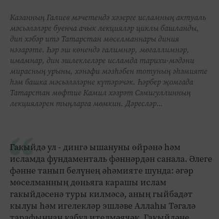
Казанның Галиев мәчетендә хәзерге исламның актуаль
мәсьәләләре буенча ачык лекцияләр циклы башланды,
дип хәбәр итә Татарстан мөселманнары диния
нәзарәте. Һәр эш көнендә галимнәр, мөгаллимнәр,
имамнар, дин эшлеклеләре исламда тарихи-мәдәни
мирасның урыны, хәнәфи мәзһәбен тотуның әһәмияте
һәм башка мәсьәләләрне күтәрәчәк. Һәрбер җомгада
Татарстан мөфтие Камил хәзрәт Сәмигуллинның
лекцияләрен тыңларга мөмкин. Дәресләр...
Гакыйдә ул - дингә ышануны өйрәнә һәм
исламда фундаменталь фәннәрдән санала. Әлеге
фәнне танып белүнең әһәмияте шунда: әгәр
мөселманның дөньяга карашы ислам
гакыйдәсенә туры килмәсә, аның гыйбадәт
кылуы һәм игелекләр эшләве Аллаһы Тәгалә
тарафыннан кабул ителмәячәк. Гакыйдәне