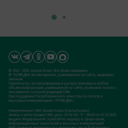
© 2011 - 2026. Шахри Казан. Все права защищены.
© ТАТМЕДИА. Все материалы, размещенные на сайте, защищены
законом.
Перепечатка, воспроизведение и распространение в любом
объеме информации, размещенной на сайте, возможна только с
письменного согласия редакций СМИ.
При поддержке Республиканского агентства по печати и
массовым коммуникациям «ТАТМЕДИА».
Наименование СМИ: Шахри Казан (Город Казань)
Запись о регистрации СМИ, дата: ЭЛ № ФС 77 - 90219 от 07.10.2025
выдано Федеральной службой по надзору в сфере связи,
информационных технологий и массовых коммуникаций
ФИО главного редактора: и.о. Васильева Эльза Рафаиловна