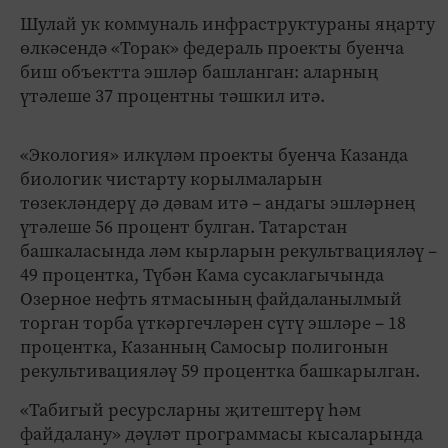
Шулай ук коммуналь инфраструктураны яңарту
өлкәсендә «Торак» федераль проекты буенча
биш объектта эшләр башланган: аларның
үтәлеше 37 процентны тәшкил итә.
«Экология» илкүләм проекты буенча Казанда
биологик чистарту корылмаларын
төзекләндерү дә дәвам итә – андагы эшләрнең
үтәлеше 56 процент булган. Татарстан
башкаласында ләм кырларын рекультвацияләү –
49 процентка, Түбән Кама сусаклагычында
Озерное нефть ятмасының файдаланылмый
торган торба үткәргечләрен сүтү эшләре – 18
процентка, Казанның Самосыр полигонын
рекультивацияләү 59 процентка башкарылган.
«Табигый ресурсларны җитештерү һәм
файдалану» дәүләт программасы кысаларында