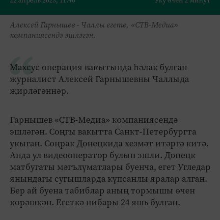
22 апрель 2023, 11:46
Уку өчен 2 минут
Алексей Гарнышев - Чаллы егете, «СТВ-Медиа»
компаниясендә эшләгән.
Махсус операция вакытында һәлак булган
журналист Алексей Гарнышевны Чаллыда
җирләгәннәр.
Гарнышев «СТВ-Медиа» компаниясендә
эшләгән. Соңгы вакытта Санкт-Петербургта
укыган. Соңрак Донецкида хезмәт итәргә китә.
Анда ул видеооператор булып эшли. Донецк
матбугаты мәгълүматлары буенча, егет Угледар
янындагы сугышларда күпсанлы яралар алган.
Бер ай буена табиблар аның тормышы өчен
көрәшкән. Егеткә нибары 24 яшь булган.