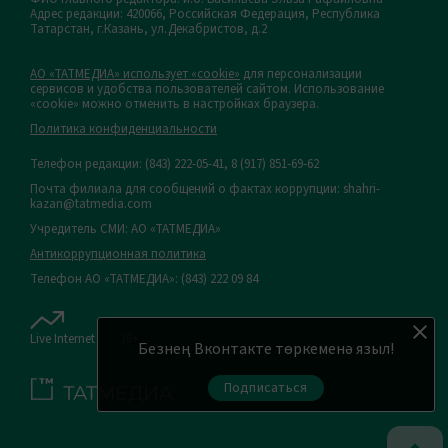
Адрес редакции: 420066, Российская Федерация, Республика
Татарстан, г.Казань, ул.Декабристов, д.2
АО «ТАТМЕДИА» использует «cookie»
для персонализации
сервисов и удобства пользователей сайтом. Использование
«cookie» можно отменить в настройках браузера.
Политика конфиденциальности
Телефон редакции:
(843) 222-05-41, 8 (917) 851-69-62
Почта филиала для сообщений о фактах коррупции: shahri-
kazan@tatmedia.com
Учредитель СМИ: АО «ТАТМЕДИА»
Антикоррупционная политика
Телефон АО «ТАТМЕДИА»: (843) 222 09 84
Live Internet
16+
Безнең Вконтакте төркеменә языл!
Подписаться