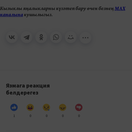
Кызыклы яңалыкларны күзәтеп бару өчен безнең
МАХ
каналына
кушылыгыз.
Язмага реакция
белдерегез
1
0
0
0
0