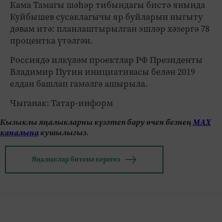
Кама Тамагы шәһәр тибындагы бистә янында
Куйбышев сусаклагычы яр буйларын ныгыту
дәвам итә: планлаштырылган эшләр хәзергә 78
процентка үтәлгән.
Россиядә илкүләм проектлар РФ Президенты
Владимир Путин инициативасы белән 2019
елдан башлап гамәлгә ашырыла.
Чыганак: Татар-информ
Кызыклы яңалыкларны күзәтеп бару өчен безнең
МАХ
каналына
кушылыгыз.
Яңалыклар битенә керегез