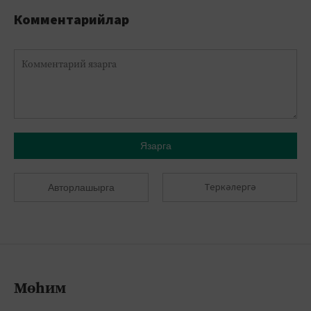
Комментарийлар
Язарга
Теркәлергә
Авторлашырга
Мөһим