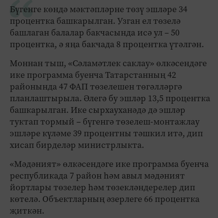
Бүгенге көндә мәктәпләрне төзү эшләре 34
процентка башкарылган. Узган ел төзелә
башлаган балалар бакчасында исә ул – 50
процентка, ә яңа бакчада 8 процентка үтәлгән.
Моннан тыш, «Сәламәтлек саклау» өлкәсендәге
ике программа буенча Татарстанның 42
районында 47 ФАП төзелешен төгәлләргә
планлаштырыла. Әлегә бу эшләр 13,5 процентка
башкарылган. Ике сырхауханәдә дә эшләр
туктап тормый – бүгенгә төзелеш-монтажлау
эшләре күләме 39 процентны тәшкил итә, дип
хисап бирделәр министрлыкта.
«Мәдәният» өлкәсендәге ике программа буенча
республикада 7 район һәм авыл мәдәният
йортлары төзелер һәм төзекләндерелер дип
көтелә. Объектларның әзерлеге 66 процентка
җиткән.