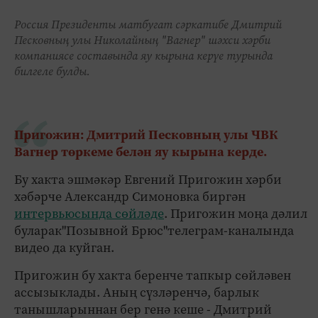
Россия Президенты матбугат сәркатибе Дмитрий
Песковның улы Николайның "Вагнер" шәхси хәрби
компаниясе составында яу кырына керүе турында
билгеле булды.
Пригожин: Дмитрий Песковның улы ЧВК
Вагнер төркеме белән яу кырына керде.
Бу хакта эшмәкәр Евгений Пригожин хәрби
хәбәрче Александр Симоновка биргән
интервьюсында сөйләде
. Пригожин моңа дәлил
буларак"Позывной Брюс"телеграм-каналында
видео да куйган.
Пригожин бу хакта беренче тапкыр сөйләвен
ассызыклады. Аның сүзләренчә, барлык
танышларыннан бер генә кеше - Дмитрий