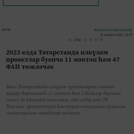
автор
#кыскача яңалыклар
22 апрель 2023, 10:35
0
0
1350
2023 елда Татарстанда илкүләм
проектлар буенча 11 мәктәп һәм 47
ФАП төзеләчәк
Быел Татарстанда илкүләм проектларны гамәлгә
ашыру барышында 11 мәктәп һәм 2 балалар бакчасы
(икесе дә Казанда) төзеләчәк, дип хәбәр итә ТР
Төзелеш, архитектура һәм торак-коммуналь хуҗалык
министрлыгы матбугат хезмәте.