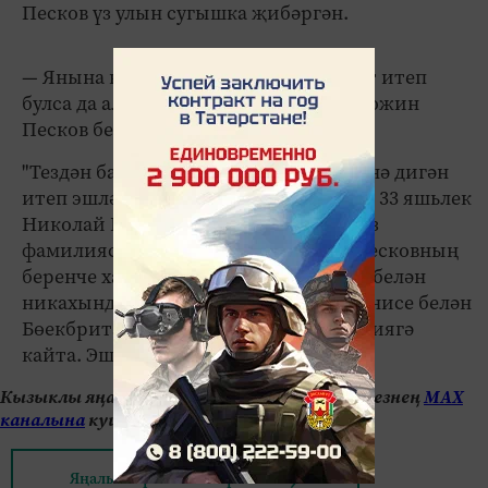
Песков үз улын сугышка җибәргән.
— Янына килде дә, "Гади артиллерист итеп
булса да ал" диде, - дип искә ала Пригожин
Песков белән сөйләшүне.
"Тездән балчыктан, тузанга батып менә дигән
итеп эшләде", - дип өстәде Пригожин. 33 яшьлек
Николай Песков 2019 елга кадәр Чоулз
фамилиясен йөрткән. Ул Дмитрий Песковның
беренче хатыны Анастасия Буденная белән
никахында туган. 90 нчы елларда ул әнисе белән
Бөекбританиягә күченә, аннары Россиягә
кайта. Эшмәкәр.
Кызыклы яңалыкларны күзәтеп бару өчен безнең
МАХ
каналына
кушылыгыз.
Яңалыклар битенә керегез