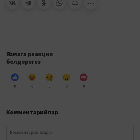
Язмага реакция
белдерегез
0
0
0
0
0
Комментарийлар