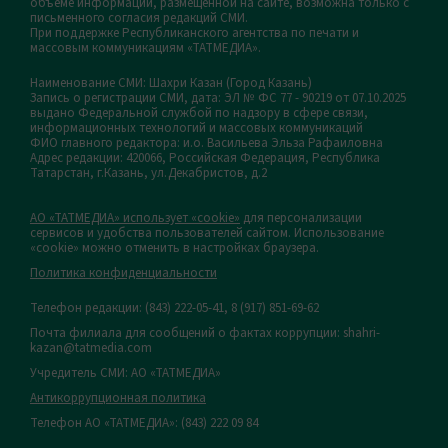
объеме информации, размещенной на сайте, возможна только с
письменного согласия редакций СМИ.
При поддержке Республиканского агентства по печати и
массовым коммуникациям «ТАТМЕДИА».
Наименование СМИ: Шахри Казан (Город Казань)
Запись о регистрации СМИ, дата: ЭЛ № ФС 77 - 90219 от 07.10.2025
выдано Федеральной службой по надзору в сфере связи,
информационных технологий и массовых коммуникаций
ФИО главного редактора: и.о. Васильева Эльза Рафаиловна
Адрес редакции: 420066, Российская Федерация, Республика
Татарстан, г.Казань, ул.Декабристов, д.2
АО «ТАТМЕДИА» использует «cookie»
для персонализации
сервисов и удобства пользователей сайтом. Использование
«cookie» можно отменить в настройках браузера.
Политика конфиденциальности
Телефон редакции:
(843) 222-05-41, 8 (917) 851-69-62
Почта филиала для сообщений о фактах коррупции: shahri-
kazan@tatmedia.com
Учредитель СМИ: АО «ТАТМЕДИА»
Антикоррупционная политика
Телефон АО «ТАТМЕДИА»: (843) 222 09 84