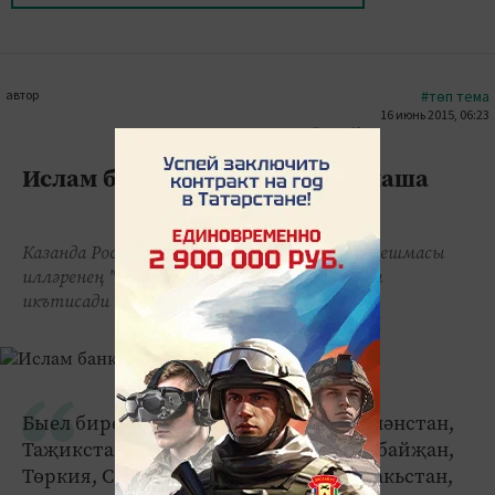
автор
#төп тема
16 июнь 2015, 06:23
0
0
1698
Ислам банкинглары популярлаша
Казанда Россия һәм Ислам хезмәттәшлеге оешмасы
илләренең "KazanSummit-2015" VII Халыкара
икътисади саммиты эшен башлады.
Быел биредә Россия, шулай ук Төрекмәнстан,
Таҗикстан, Казакъстан, Латвия, Әзербайҗан,
Төркия, Согуд Гарәбстаны, Мисыр, Пакьстан,