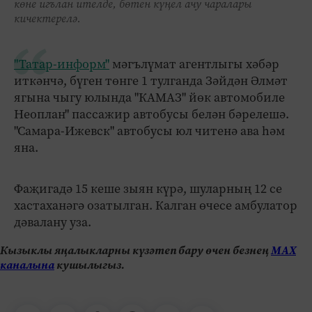
көне игълан ителде, бөтен күңел ачу чаралары
кичектерелә.
"Татар-информ"
мәгълүмат агентлыгы хәбәр
иткәнчә, бүген төнге 1 тулганда Зәйдән Әлмәт
ягына чыгу юлында "КАМАЗ" йөк автомобиле
Неоплан" пассажир автобусы белән бәрелешә.
"Самара-Ижевск" автобусы юл читенә ава һәм
яна.
Фаҗигадә 15 кеше зыян күрә, шуларның 12 се
хастаханәгә озатылган. Калган өчесе амбулатор
дәвалану уза.
Кызыклы яңалыкларны күзәтеп бару өчен безнең
МАХ
каналына
кушылыгыз.