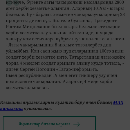
иткәнчә, бүгенгә язгы чакырылыш кысаларында 2800
егет хәрби хезмәткә алынган. Аларның 1019ы - югары
белемле. Бу - барлык хезмәткә чакырылучыларның 23
проценты дигән сүз. Билгеле булганча, Президент
Рөстәм Миңнеханов быел югары белемле егетләрне
хәрби хезмәткә алу хакында әйткән иде, шуңа да
чакыру комиссияләре күбрәк шул юнәлештә эшләгән.
- Язгы чакырылышны 8 июльгә төгәлләрбез дип
уйлыйбыз. Көн саен җыю пунктларыннан 100гә якын
солдат хәрби хезмәткә китә. Татарстаннан язгы-җәйге
чорда 4 меңләп солдат армиягә алыну күздә тотыла, -
дигән Сергей Погодин «Татар-информ»га.
Быел республикадан 19 мең егет тикшерү узу өчен
комиссиягә чакырылган. Аларның 4 меңе хәрби
хезмәткә алыначак.
Кызыклы яңалыкларны күзәтеп бару өчен безнең
МАХ
каналына
кушылыгыз.
Яңалыклар битенә керегез