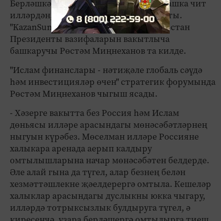
Берләшкән Гарәп Әмирлекләре һәм башка чит
илләрдән, барлыгы 746 вәкил катнашты.
"KazanSummit-2015" чараларына Татарстан
Президенты вазифаларын вакытлыча
башкаручы Рөстәм Миңнеханов та килде.
"Ислам финанслары - нәтиҗәле глобаль сәүдә
һәм инвестицияләр өчен" стратегик форумында
Рөстәм Миңнеханов чыгыш ясады.
- Хәзерге вакытта без Россия һәм Ислам
дөньясы илләре арасындагы мөнәсәбәтләрнең
ныгуын күрәбез. Мөселман илләре Россияне
халыкара аренада аерып калдыру
омтылышларына начар мөнәсәбәтен белдерде.
Әле алай гына да түгел, алар безнең белән
хезмәттәшлекне җәелдерергә омтыла. Кешеләр
халыклар арасындагы дуслыкны юкка чыгару,
илләрдә тотрыксызлык булдыруга түгел, ә
киресенчә, үзара берләшергә омтылырга тиеш.