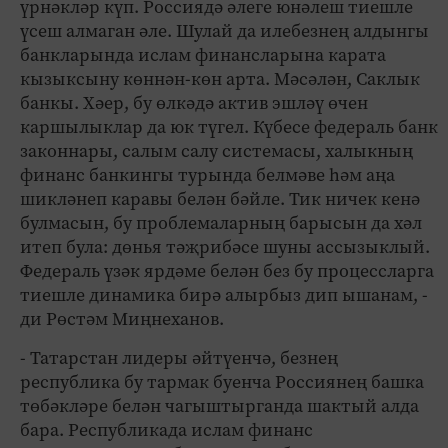
үрнәкләр күп. Россиядә әлеге юнәлеш тиешле
үсеш алмаган әле. Шулай да илебезнең алдынгы
банкларында ислам финансларына карата
кызыксыну көннән-көн арта. Мәсәлән, Саклык
банкы. Хәер, бу өлкәдә актив эшләү өчен
каршылыклар да юк түгел. Күбесе федераль банк
законнары, салым салу системасы, халыкның
финанс банкингы турында белмәве һәм аңа
шикләнеп каравы белән бәйле. Тик ничек кенә
булмасын, бу проблемаларның барысын да хәл
итеп була: дөнья тәҗрибәсе шуны ассызыклый.
Федераль үзәк ярдәме белән без бу процессларга
тиешле динамика бирә алырбыз дип ышанам, -
ди Рөстәм Миңнеханов.
- Татарстан лидеры әйтүенчә, безнең
республика бу тармак буенча Россиянең башка
төбәкләре белән чагыштырганда шактый алда
бара. Республикада ислам финанс