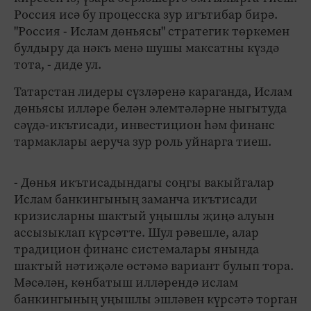
Россия исә бу процесска зур игътибар бирә.
"Россия - Ислам дөньясы" стратегик төркемен
булдыру да нәкъ менә шушы максатны күздә
тота, - диде ул.
Татарстан лидеры сүзләренә караганда, Ислам
дөньясы илләре белән элемтәләрне ныгытуда
сәүдә-икътисади, инвестицион һәм финанс
тармаклары аеруча зур роль уйнарга тиеш.
- Дөнья икътисадындагы соңгы вакыйгалар
Ислам банкингының заманча икътисади
кризисларны шактый уңышлы җиңә алуын
ассызыклап күрсәтте. Шул рәвешле, алар
традицион финанс системалары янында
шактый нәтиҗәле өстәмә вариант булып тора.
Мәсәлән, көнбатыш илләрендә ислам
банкингының уңышлы эшләвен күрсәтә торган