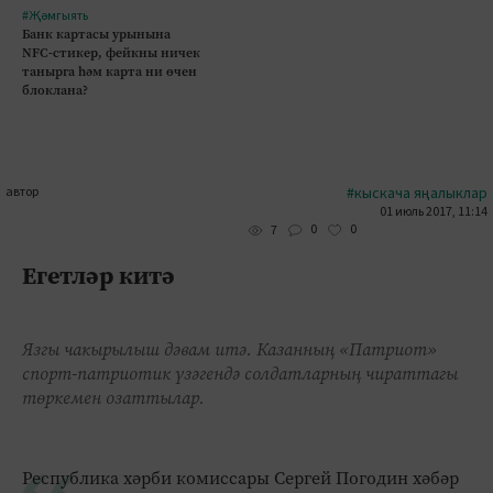
#Җәмгыять
Банк картасы урынына
NFC-стикер, фейкны ничек
танырга һәм карта ни өчен
блоклана?
автор
#кыскача яңалыклар
01 июль 2017, 11:14
0
0
7
Егетләр китә
Язгы чакырылыш дәвам итә. Казанның «Патриот»
спорт-патриотик үзәгендә солдатларның чираттагы
төркемен озаттылар.
Республика хәрби комиссары Сергей Погодин хәбәр