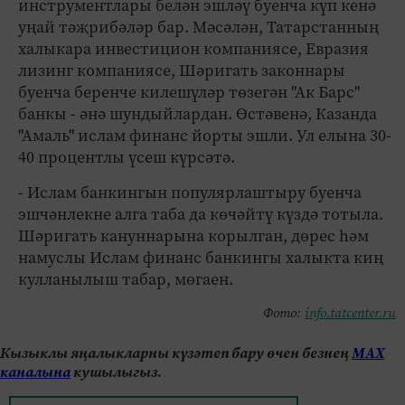
инструментлары белән эшләү буенча күп кенә
уңай тәҗрибәләр бар. Мәсәлән, Татарстанның
халыкара инвестицион компаниясе, Евразия
лизинг компаниясе, Шәригать законнары
буенча беренче килешүләр төзегән "Ак Барс"
банкы - әнә шундыйлардан. Өстәвенә, Казанда
"Амаль" ислам финанс йорты эшли. Ул елына 30-
40 процентлы үсеш күрсәтә.
- Ислам банкингын популярлаштыру буенча
эшчәнлекне алга таба да көчәйтү күздә тотыла.
Шәригать кануннарына корылган, дөрес һәм
намуслы Ислам финанс банкингы халыкта киң
кулланылыш табар, мөгаен.
Фото:
info.tatcenter.ru
Кызыклы яңалыкларны күзәтеп бару өчен безнең
МАХ
каналына
кушылыгыз.