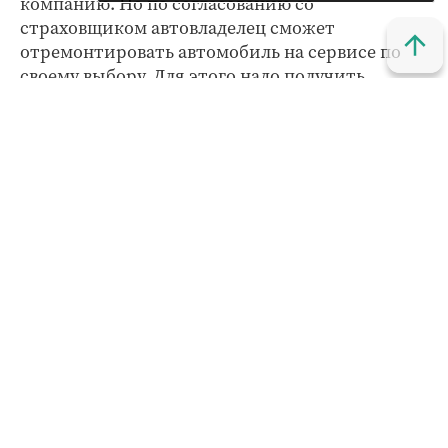
компанию. Но по согласованию со
страховщиком автовладелец сможет
отремонтировать автомобиль на сервисе по
своему выбору. Для этого надо получить
письменное согласие страховой организации.
Но пока не все страховые компании заключили
соглашения с СТО, они продолжают
осуществлять возмещение в денежной форме.
Предельный срок осуществления ремонта
должен составлять не более 30 рабочих дней со
дня представления потерпевшим
транспортного средства на СТО. СТО не должна
находиться дальше, чем в 50 километрах от
места ДТП или места жительства потерпевшего
(по его выбору).
Страховая компания оплачивает эвакуацию
транспортного средства вне зависимости от