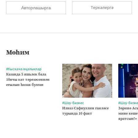
Теркәлергә
Авторлашырга
Мөһим
#Кыскача яңалыклар
Казанда 5 яшьлек бала
10нчы кат тәрәзәсеннән
егылып һәлак булган
#Шоу-бизнес
#Шоу-бизн
Илназ Сафиуллин гаиләсе
Зәринә Асы
турында 10 факт
мине кеше
яратсын!»