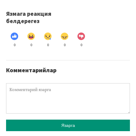
Язмага реакция
белдерегез
0
0
0
0
0
Комментарийлар
Язарга