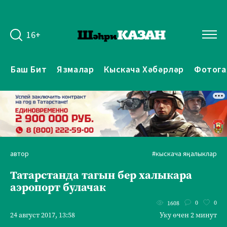
16+
Баш Бит
Язмалар
Кыскача Хәбәрләр
Фотога
автор
#кыскача яңалыклар
Татарстанда тагын бер халыкара
аэропорт булачак
0
0
1608
24 август 2017, 13:58
Уку өчен 2 минут