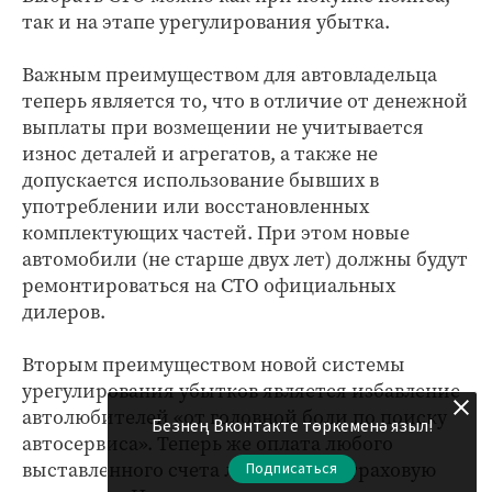
так и на этапе урегулирования убытка.
Важным преимуществом для автовладельца
теперь является то, что в отличие от денежной
выплаты при возмещении не учитывается
износ деталей и агрегатов, а также не
допускается использование бывших в
употреблении или восстановленных
комплектующих частей. При этом новые
автомобили (не старше двух лет) должны будут
ремонтироваться на СТО официальных
дилеров.
Вторым преимуществом новой системы
урегулирования убытков является избавление
автолюбителей «от головной боли по поиску
Безнең Вконтакте төркеменә языл!
автосервиса». Теперь же оплата любого
выставленного счета ложится на страховую
Подписаться