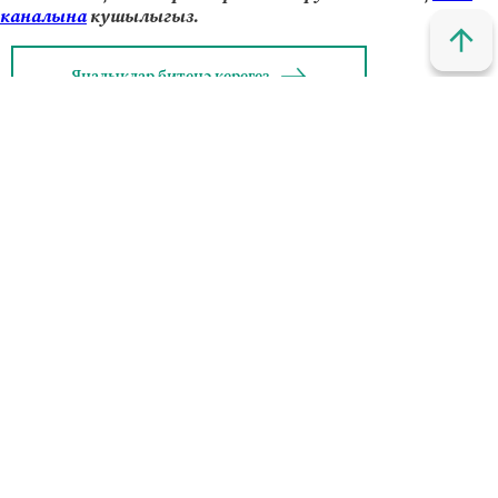
каналына
кушылыгыз.
Яңалыклар битенә керегез
© 2011 - 2026. Шахри Казан. Все права защищены.