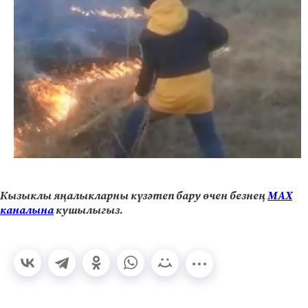
Кызыклы яңалыкларны күзәтеп бару өчен безнең
МАХ
каналына
кушылыгыз.