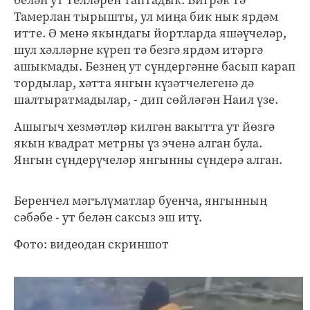
Тамерлан тырышты, ул миңа бик нык ярдәм
итте. Ә менә якындагы йортларда яшәүчеләр,
шул хәлләрне күреп тә безгә ярдәм итәргә
ашыкмады. Безнең ут сүндергәнне басып карап
тордылар, хәтта янгын күзәтчелегенә дә
шалтыратмадылар, - дип сөйләгән Наил үзе.
Ашыгыч хезмәтләр килгән вакытта ут йөзгә
якын квадрат метрны үз эченә алган була.
Янгын сүндерүчеләр янгынны сүндерә алган.
Беренчел мәгълүматлар буенча, янгынның
сәбәбе - ут белән саксыз эш итү.
Фото: видеодан скриншот