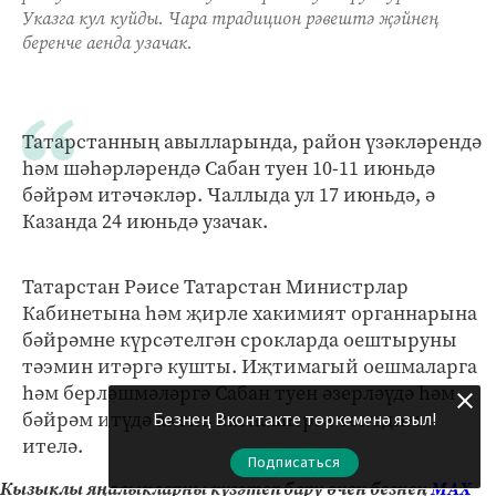
Указга кул куйды. Чара традицион рәвештә җәйнең
беренче аенда узачак.
Татарстанның авылларында, район үзәкләрендә
һәм шәһәрләрендә Сабан туен 10-11 июньдә
бәйрәм итәчәкләр. Чаллыда ул 17 июньдә, ә
Казанда 24 июньдә узачак.
Татарстан Рәисе Татарстан Министрлар
Кабинетына һәм җирле хакимият органнарына
бәйрәмне күрсәтелгән срокларда оештыруны
тәэмин итәргә кушты. Иҗтимагый оешмаларга
һәм берләшмәләргә Сабан туен әзерләүдә һәм
бәйрәм итүдә актив катнашырга тәкъдим
Безнең Вконтакте төркеменә языл!
ителә.
Подписаться
Кызыклы яңалыкларны күзәтеп бару өчен безнең
МАХ