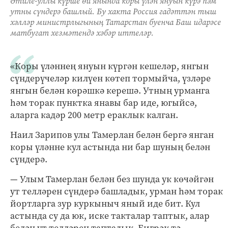
Әтиле-уллы күрше өй янында коры үлән януын күрә һәм
утны сүндерә башлый. Бу хакта Россия гадәттән тыш
хәлләр министрлыгының Татарстан буенча Баш идарәсе
матбугат хезмәтендә хәбәр иттеләр.
«Коры үләннең януын күргән кешеләр, янгын
сүндерүчеләр килүен көтеп тормыйча, үзләре
янгын белән көрәшкә керешә. Утның урманга
һәм торак пунктка янавы бар иде, югыйсә,
аларга кадәр 200 метр ераклык калган.
Наил Зарипов улы Тамерлан белән бергә янган
коры үләнне кул астында ни бар шуның белән
сүндерә.
— Улым Тамерлан белән без шунда ук көчәйгән
ут телләрен сүндерә башладык, урман һәм торак
йортларга зур куркыныч яный иде бит. Кул
астында су да юк, иске такталар таптык, алар
белән ут телләрен таптадык. Бигрәк тә