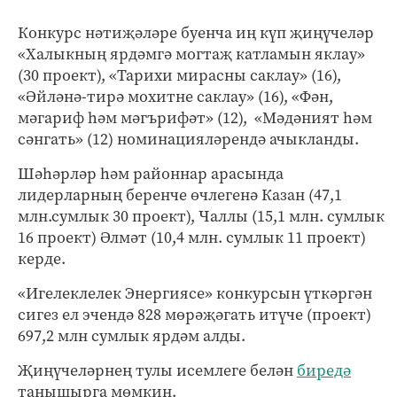
Конкурс нәтиҗәләре буенча иң күп җиңүчеләр
«Халыкның ярдәмгә могтаҗ катламын яклау»
(30 проект), «Тарихи мирасны саклау» (16),
«Әйләнә-тирә мохитне саклау» (16), «Фән,
мәгариф һәм мәгърифәт» (12), «Мәдәният һәм
сәнгать» (12) номинацияләрендә ачыкланды.
Шәһәрләр һәм районнар арасында
лидерларның беренче өчлегенә Казан (47,1
млн.сумлык 30 проект), Чаллы (15,1 млн. сумлык
16 проект) Әлмәт (10,4 млн. сумлык 11 проект)
керде.
«Игелеклелек Энергиясе» конкурсын үткәргән
сигез ел эчендә 828 мөрәҗәгать итүче (проект)
697,2 млн сумлык ярдәм алды.
Җиңүчеләрнең тулы исемлеге белән
биредә
танышырга мөмкин.