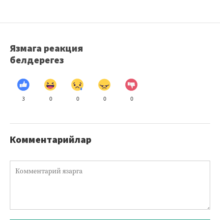
Язмага реакция
белдерегез
3
0
0
0
0
Комментарийлар