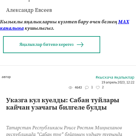
Александр Евсеев
Кызыклы яңалыкларны күзәтеп бару өчен безнең
МАХ
каналына
кушылыгыз.
Яңалыклар битенә керегез
автор
#кыскача яңалыклар
19 апрель 2023, 12:22
1
2
4643
Указга кул куелды: Сабан туйлары
кайчан узачагы билгеле булды
Татарстан Республикасы Рәисе Рөстәм Миңнеханов
республикада "Сабан туе" бәйрәмен уздыру турында