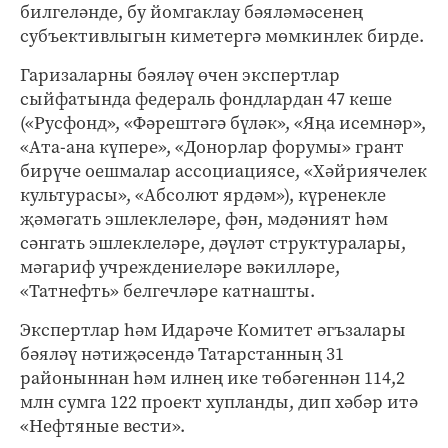
билгеләнде, бу йомгаклау бәяләмәсенең
субъективлыгын киметергә мөмкинлек бирде.
Гаризаларны бәяләү өчен экспертлар
сыйфатында федераль фондлардан 47 кеше
(«Русфонд», «Фәрештәгә бүләк», «Яңа исемнәр»,
«Ата-ана күпере», «Донорлар форумы» грант
бирүче оешмалар ассоциациясе, «Хәйриячелек
культурасы», «Абсолют ярдәм»), күренекле
җәмәгать эшлеклеләре, фән, мәдәният һәм
сәнгать эшлеклеләре, дәүләт структуралары,
мәгариф учреждениеләре вәкилләре,
«Татнефть» белгечләре катнашты.
Экспертлар һәм Идарәче Комитет әгъзалары
бәяләү нәтиҗәсендә Татарстанның 31
районыннан һәм илнең ике төбәгеннән 114,2
млн сумга 122 проект хупланды, дип хәбәр итә
«Нефтяные вести».