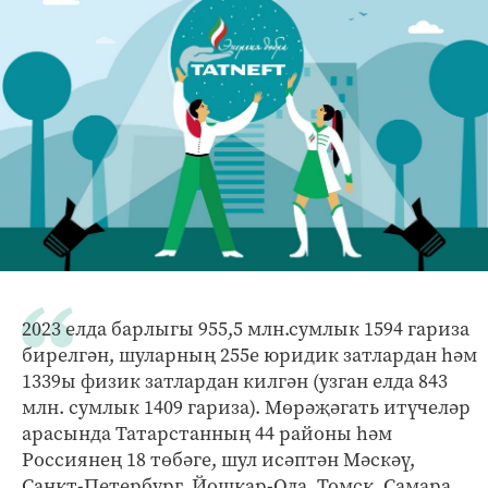
2023 елда барлыгы 955,5 млн.сумлык 1594 гариза
бирелгән, шуларның 255е юридик затлардан һәм
1339ы физик затлардан килгән (узган елда 843
млн. сумлык 1409 гариза). Мөрәҗәгать итүчеләр
арасында Татарстанның 44 районы һәм
Россиянең 18 төбәге, шул исәптән Мәскәү,
Санкт-Петербург, Йошкар-Ола, Томск, Самара,