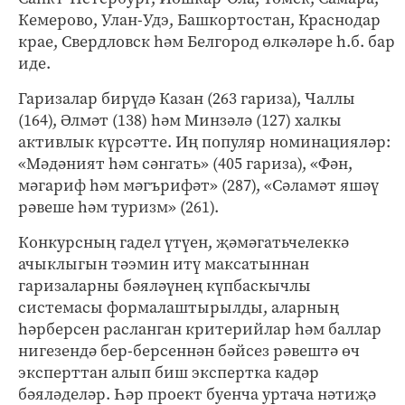
Кемерово, Улан-Удэ, Башкортостан, Краснодар
крае, Свердловск һәм Белгород өлкәләре һ.б. бар
иде.
Гаризалар бирүдә Казан (263 гариза), Чаллы
(164), Әлмәт (138) һәм Минзәлә (127) халкы
активлык күрсәтте. Иң популяр номинацияләр:
«Мәдәният һәм сәнгать» (405 гариза), «Фән,
мәгариф һәм мәгърифәт» (287), «Сәламәт яшәү
рәвеше һәм туризм» (261).
Конкурсның гадел үтүен, җәмәгатьчелеккә
ачыклыгын тәэмин итү максатыннан
гаризаларны бәяләүнең күпбаскычлы
системасы формалаштырылды, аларның
һәрберсен расланган критерийлар һәм баллар
нигезендә бер-берсеннән бәйсез рәвештә өч
эксперттан алып биш экспертка кадәр
бәяләделәр. Һәр проект буенча уртача нәтиҗә