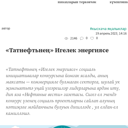
никахларын теркәячәк
күченгәнн
автор
#кыскача яңалыклар
19 апрель 2023, 14:16
0
0
2146
«Татнефтьнең» Игелек энергиясе
«Татнефтьнең «Игелек энергиясе« социаль
инициативалар конкурсына йомгак ясалды, аның
максаты — коммерцияле булмаган секторга, шулай ук
җәмгыятьтә уңай үзгәрешләр лидерларына ярдәм итү,
дип яза «Нефтяные вести» газетасы. Сигез ел эчендә
конкурс үзенең социаль проектларны сайлап алуның
нәтиҗәле мәйданчыгы булуын дәлилләде , ул елдан-ел
камилләшә.