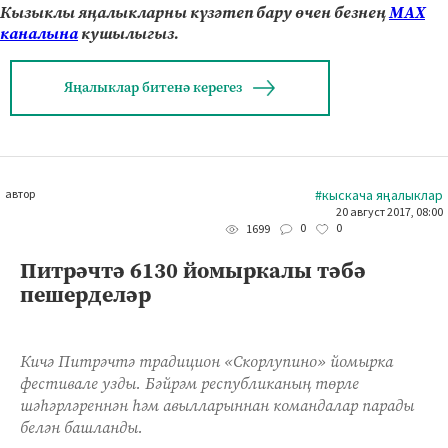
Кызыклы яңалыкларны күзәтеп бару өчен безнең
МАХ
каналына
кушылыгыз.
Яңалыклар битенә керегез
автор
#кыскача яңалыклар
20 август 2017, 08:00
0
0
1699
Питрәчтә 6130 йомыркалы тәбә
пешерделәр
Кичә Питрәчтә традицион «Скорлупино» йомырка
фестивале узды. Бәйрәм республиканың төрле
шәһәрләреннән һәм авылларыннан командалар парады
белән башланды.