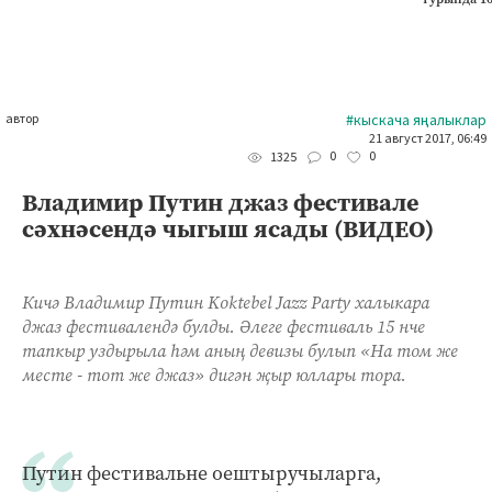
автор
#кыскача яңалыклар
21 август 2017, 06:49
0
0
1325
Владимир Путин джаз фестивале
сәхнәсендә чыгыш ясады (ВИДЕО)
Кичә Владимир Путин Koktebel Jazz Party халыкара
джаз фестивалендә булды. Әлеге фестиваль 15 нче
тапкыр уздырыла һәм аның девизы булып «На том же
месте - тот же джаз» дигән җыр юллары тора.
Путин фестивальне оештыручыларга,