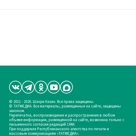
© 2011 - 2026. Шахри Казан. Все права защищены.
© ТАТМЕДИА. Все материалы, размещенные на сайте, защищены
законом.
Перепечатка, воспроизведение и распространение в любом
объеме информации, размещенной на сайте, возможна только с
письменного согласия редакций СМИ.
При поддержке Республиканского агентства по печати и
массовым коммуникациям «ТАТМЕДИА».