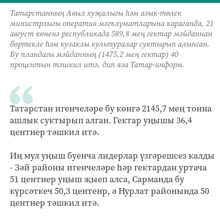
Татарстанның Авыл хуҗалыгы һәм азык-төлек
министрлыгы оператив мәгълүматларына караганда, 21
август көненә республикада 589,8 мең гектар мәйданнан
бөртекле һәм кузаклы культуралар суктырып алынган.
Бу пландагы мәйданның (1475,2 мең гектар) 40
процентын тәшкил итә, дип яза Татар-информ.
Татарстан игенчеләре бу көнгә 2145,7 мең тонна
ашлык суктырып алган. Гектар уңышы 36,4
центнер тәшкил итә.
Иң мул уңыш буенча лидерлар үзгәрешсез калды
- Зәй районы игенчеләре һәр гектардан уртача
51 центнер уңыш җыеп алса, Сарманда бу
күрсәткеч 50,3 центенр, ә Нурлат районында 50
центнер тәшкил итә.