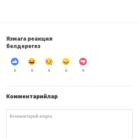
Язмага реакция
белдерегез
0
0
0
0
0
Комментарийлар