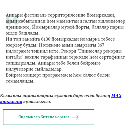
Аннары фестиваль территориясендә йомыркадан,
аның кабыгыннан һәм мамыктан ясалган эшләнмәләр
ярминкәсе, Йомыркалар музей-йорты, балалар паркы
эшли башлады.
Иң төп вакыйга 6130 йомыркадан йомырка тәбәсе
әзерләү булды. Нәтиҗәдә аның авырлыгы 367
килограмм тәшкил итте. Рекорд "Гиннеслар рекорды
китабы" вәкиле тарафыннан теркәлде һәм сертификат
тапшырылды. Аннары тәбә белән бәйрәмгә
килүчеләрне сыйладылар.
Бәйрәм концерт программасы һәм салют белән
тәмамланды.
Кызыклы яңалыкларны күзәтеп бару өчен безнең
МАХ
каналына
кушылыгыз.
Яңалыклар битенә керегез