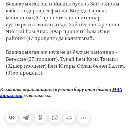
Башкарылган эш мәйданы буенча Зәй районы
кабат лидерлар сафында. Биредә барлык
мәйданның 52 процентыннан игеннәр
суктырып алынган инде. Зәй игенчеләреннән
Чистай һәм Апас (49ар процент) һәм Әлки
районы (47 процент) да калышмый.
Башкарылган эш күләме аз булган районнар -
Бөгелмә (27 процент), Тукай һәм Кама Тамагы
(32шәр процент) һәм Югары Ослан белән Балтач
(33әр процент).
Кызыклы яңалыкларны күзәтеп бару өчен безнең
МАХ
каналына
кушылыгыз.