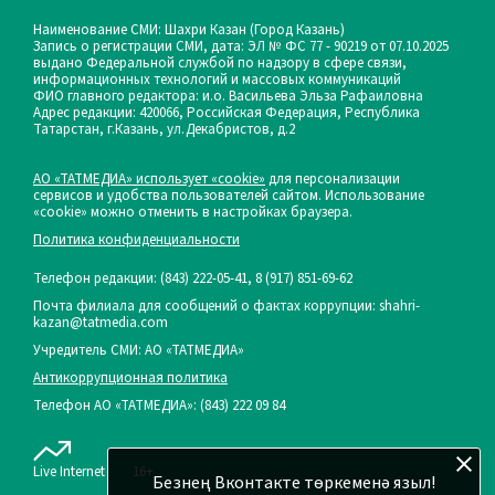
Наименование СМИ: Шахри Казан (Город Казань)
Запись о регистрации СМИ, дата: ЭЛ № ФС 77 - 90219 от 07.10.2025
выдано Федеральной службой по надзору в сфере связи,
информационных технологий и массовых коммуникаций
ФИО главного редактора: и.о. Васильева Эльза Рафаиловна
Адрес редакции: 420066, Российская Федерация, Республика
Татарстан, г.Казань, ул.Декабристов, д.2
АО «ТАТМЕДИА» использует «cookie»
для персонализации
сервисов и удобства пользователей сайтом. Использование
«cookie» можно отменить в настройках браузера.
Политика конфиденциальности
Телефон редакции:
(843) 222-05-41, 8 (917) 851-69-62
Почта филиала для сообщений о фактах коррупции: shahri-
kazan@tatmedia.com
Учредитель СМИ: АО «ТАТМЕДИА»
Антикоррупционная политика
Телефон АО «ТАТМЕДИА»: (843) 222 09 84
Live Internet
16+
Безнең Вконтакте төркеменә языл!