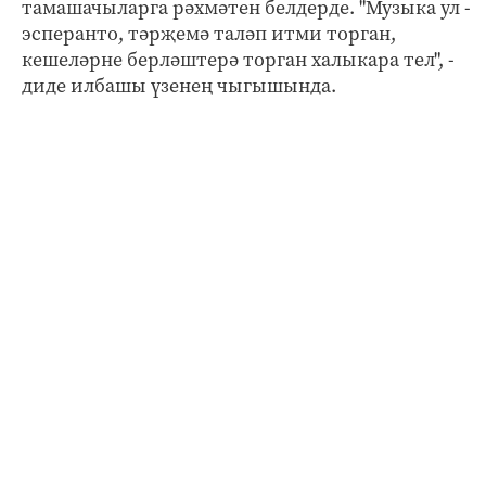
тамашачыларга рәхмәтен белдерде. "Музыка ул -
эсперанто, тәрҗемә таләп итми торган,
кешеләрне берләштерә торган халыкара тел", -
диде илбашы үзенең чыгышында.