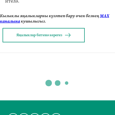
ителә.
Кызыклы яңалыкларны күзәтеп бару өчен безнең
МАХ
каналына
кушылыгыз.
Яңалыклар битенә керегез