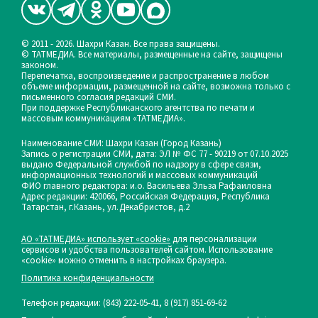
© 2011 - 2026. Шахри Казан. Все права защищены.
© ТАТМЕДИА. Все материалы, размещенные на сайте, защищены
законом.
Перепечатка, воспроизведение и распространение в любом
объеме информации, размещенной на сайте, возможна только с
письменного согласия редакций СМИ.
При поддержке Республиканского агентства по печати и
массовым коммуникациям «ТАТМЕДИА».
Наименование СМИ: Шахри Казан (Город Казань)
Запись о регистрации СМИ, дата: ЭЛ № ФС 77 - 90219 от 07.10.2025
выдано Федеральной службой по надзору в сфере связи,
информационных технологий и массовых коммуникаций
ФИО главного редактора: и.о. Васильева Эльза Рафаиловна
Адрес редакции: 420066, Российская Федерация, Республика
Татарстан, г.Казань, ул.Декабристов, д.2
АО «ТАТМЕДИА» использует «cookie»
для персонализации
сервисов и удобства пользователей сайтом. Использование
«cookie» можно отменить в настройках браузера.
Политика конфиденциальности
Телефон редакции:
(843) 222-05-41, 8 (917) 851-69-62