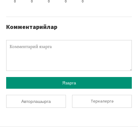
0
0
0
0
0
Комментарийлар
Язарга
Теркәлергә
Авторлашырга