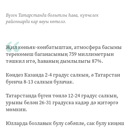
Бүген Татарстанда болытлы һава, күпчелек
районнарда кар явуы көтелә.
Җил көньяк-көнбатыштан, атмосфера басымы
терекөмеш баганасының 759 миллиметрын
тәшкил итә, һаваның дымлылыгы 87%.
Көндез Казанда 2-4 градус салкын, ә Татарстан
буенча 8-13 салкын булачак.
Татарстанда бүген төнлә 12-24 градус салкын,
урыны белән 26-31 градуска кадәр дә җитәргә
мөмкин.
Юлларда бозлавык булу сәбәпле, сак булу киңәш