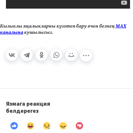
Кызыклы яңалыкларны күзәтеп бару өчен безнең
МАХ
каналына
кушылыгыз.
Язмага реакция
белдерегез