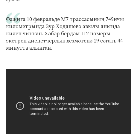
Фаҗига 10 февральдә М7 трассасының 749нчы
километрында Зур Ходяшево авылы янында
килеп чыккан. Хәбәр бердәм 112 номеры
экстрен диспетчерлык хезмәтенә 19 сәгать 44
минутта алынган.