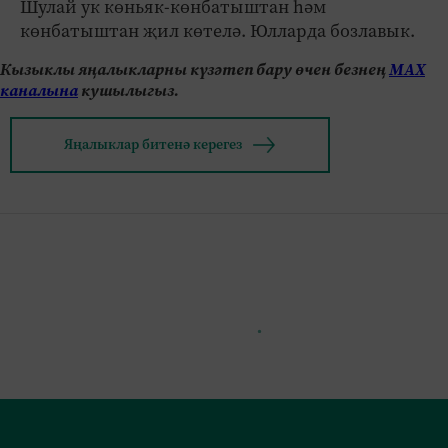
Шулай ук көньяк-көнбатыштан һәм
көнбатыштан җил көтелә. Юлларда бозлавык.
Кызыклы яңалыкларны күзәтеп бару өчен безнең
МАХ
каналына
кушылыгыз.
Яңалыклар битенә керегез