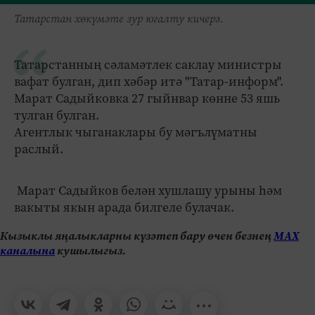
Татарстан хөкүмәте зур югалту кичерә.
Татарстанның сәламәтлек саклау министры
вафат булган, дип хәбәр итә "Татар-информ".
Марат Садыйковка 27 гыйнвар көнне 53 яшь
тулган булган.
Агентлык чыганаклары бу мәгълүматны
раслый.
Марат Садыйков белән хушлашу урыны һәм
вакыты якын арада билгеле булачак.
Кызыклы яңалыкларны күзәтеп бару өчен безнең
МАХ
каналына
кушылыгыз.