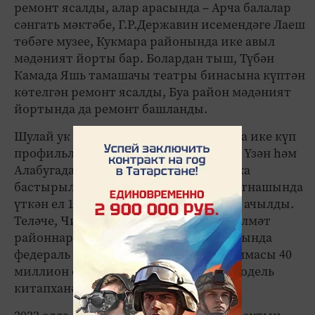
ремонт ясалды, алар арасында – Арча балалар
сәнгать мәктәбе, Г.Р.Державин исемендәге Лаеш
төбәге музее, Кукмара районында ике авыл
мәдәният йорты бар. Болардан тыш, Түбән
Камада Яшь тамашачы театры бинасына күптән
көтелгән ремонт ясалды, Буа район мәдәният
йортында да ремонт башланды.
Шулай ук төбәк проекты кысаларында ике күп
профильле мәдәният объекты – Яшел Үзән һәм
Алабугада Мәдәни үсеш үзәкләре сафка
бастырылды. Алар ТР Президенты катнашында
үткән ел 19 августта һәм 1 сентябрьдә ачылды.
Теләче, Чистай, Апас, Актаныш һәм Әлмәт
районнарындагы китапханәләр базасында
федераль бюджет исәбенә гомуми суммасы 40
миллион сумны тәшкил иткән биш модель
китапханә ачылды.