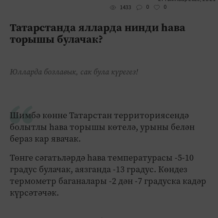
0
0
1433
Татарстанда ялларда нинди һава
торышы булачак?
Юлларда бозлавык, сак була күрегез!
Шимбә көнне Татарстан территориясендә
болытлы һава торышы көтелә, урыны белән
бераз кар явачак.
Төнге сәгатьләрдә һава температурасы -5-10
градус булачак, аязганда -13 градус. Көндез
термометр баганалары -2 дән -7 градуска кадәр
күрсәтәчәк.