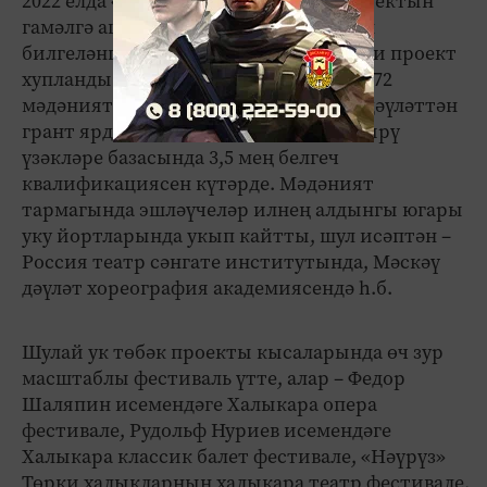
2022 елда «Иҗади кешеләр» төбәк проектын
гамәлгә ашыру өчен 24,7 миллион сум
билгеләнгән иде. Нәтиҗәдә, 182 иҗади проект
хупланды. 78 авыл учреждениесе һәм 72
мәдәният учреждениесе хезмәткәре дәүләттән
грант ярдәме алды. Өзлексез белем бирү
үзәкләре базасында 3,5 мең белгеч
квалификациясен күтәрде. Мәдәният
тармагында эшләүчеләр илнең алдынгы югары
уку йортларында укып кайтты, шул исәптән –
Россия театр сәнгате институтында, Мәскәү
дәүләт хореография академиясендә һ.б.
Шулай ук төбәк проекты кысаларында өч зур
масштаблы фестиваль үтте, алар – Федор
Шаляпин исемендәге Халыкара опера
фестивале, Рудольф Нуриев исемендәге
Халыкара классик балет фестивале, «Нәүрүз»
Төрки халыкларның халыкара театр фестивале.