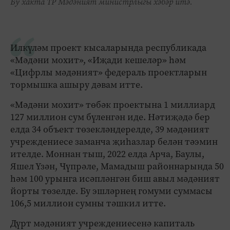
Бу хакта ТР Мәдәният министрлыгы хәбәр итә.
Илкүләм проект кысаларында республикада
«Мәдәни мохит», «Иҗади кешеләр» һәм
«Цифрлы мәдәният» федераль проектларын
тормышка ашыру дәвам итте.
«Мәдәни мохит» төбәк проектына 1 миллиард
127 миллион сум бүленгән иде. Нәтиҗәдә бер
елда 34 объект төзекләндерелде, 39 мәдәният
учреждениесе заманча җиһазлар белән тәэмин
ителде. Моннан тыш, 2022 елда Арча, Баулы,
Яшел Үзән, Чүпрәле, Мамадыш районнарында 50
һәм 100 урынга исәпләнгән биш авыл мәдәният
йорты төзелде. Бу эшләрнең гомуми суммасы
106,5 миллион сумны тәшкил итте.
Дүрт мәдәният учреждениесенә капиталь