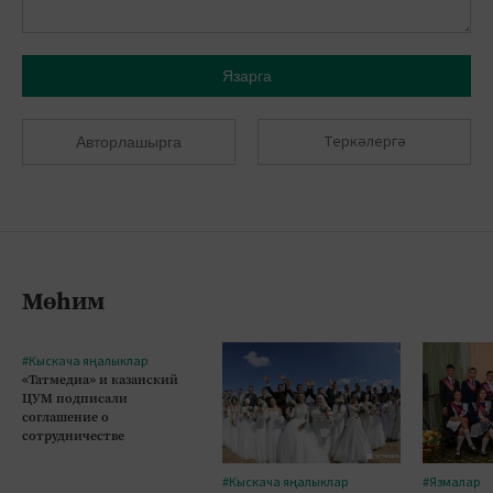
Язарга
Теркәлергә
Авторлашырга
Мөһим
#Кыскача яңалыклар
«Татмедиа» и казанский
ЦУМ подписали
соглашение о
сотрудничестве
#Кыскача яңалыклар
#Язмалар