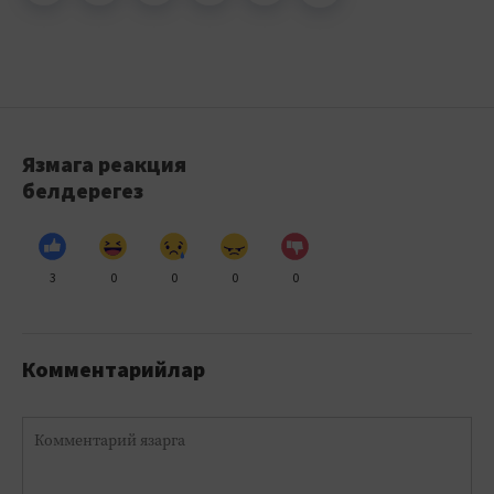
Язмага реакция
белдерегез
3
0
0
0
0
Комментарийлар