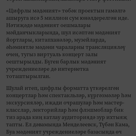
«Цифрлы мәдәният» төбәк проектын гамәлгә
ашыруга исә 5 миллион сум юнәлдерелгән иде.
Нәтиҗәдә мәдәният оешмалары
мәйданчыкларында, шул исәптән мәдәният
йортлары, китапханәләр, музейларда,
әһәмиятле мәдәни чараларны трансляцияләү
өчен, тугыз виртуаль концерт залы
оештырылды. Бүген барлык мәдәният
учреждениеләре дә интернетка
тоташтырылган.
Шулай итеп, цифрлы форматта үткәрелгән
концертлар һәм спектакльләр, күргәзмәләр һәм
экскурсияләр, иҗади очрашулар һәм мастер-
класслар, лекторийлар һәм флэшмоблар бик
тиз арада киң катлау аудиториядә зур ихтыяҗ
тапты. Ел дәвамында Менделеевск, Түбән Кама,
Буа мәдәният учреждениеләре базасында өч