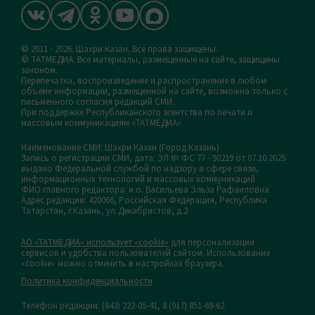
© 2011 - 2026. Шахри Казан. Все права защищены.
© ТАТМЕДИА. Все материалы, размещенные на сайте, защищены
законом.
Перепечатка, воспроизведение и распространение в любом
объеме информации, размещенной на сайте, возможна только с
письменного согласия редакций СМИ.
При поддержке Республиканского агентства по печати и
массовым коммуникациям «ТАТМЕДИА».
Наименование СМИ: Шахри Казан (Город Казань)
Запись о регистрации СМИ, дата: ЭЛ № ФС 77 - 90219 от 07.10.2025
выдано Федеральной службой по надзору в сфере связи,
информационных технологий и массовых коммуникаций
ФИО главного редактора: и.о. Васильева Эльза Рафаиловна
Адрес редакции: 420066, Российская Федерация, Республика
Татарстан, г.Казань, ул.Декабристов, д.2
АО «ТАТМЕДИА» использует «cookie»
для персонализации
сервисов и удобства пользователей сайтом. Использование
«cookie» можно отменить в настройках браузера.
Политика конфиденциальности
Телефон редакции:
(843) 222-05-41, 8 (917) 851-69-62