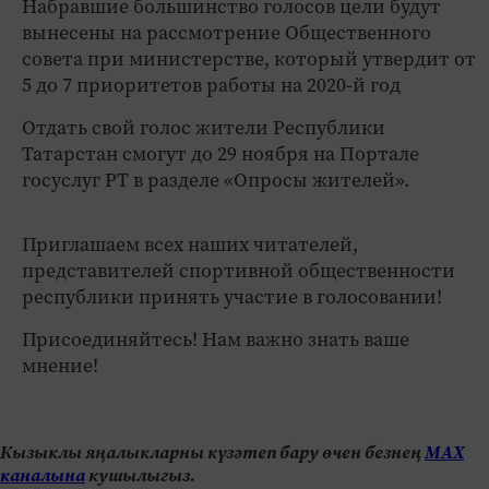
Набравшие большинство голосов цели будут
вынесены на рассмотрение Общественного
совета при министерстве, который утвердит от
5 до 7 приоритетов работы на 2020-й год
Отдать свой голос жители Республики
Татарстан смогут до 29 ноября на Портале
госуслуг РТ в разделе «Опросы жителей».
Приглашаем всех наших читателей,
представителей спортивной общественности
республики принять участие в голосовании!
Присоединяйтесь! Нам важно знать ваше
мнение!
Кызыклы яңалыкларны күзәтеп бару өчен безнең
МАХ
каналына
кушылыгыз.