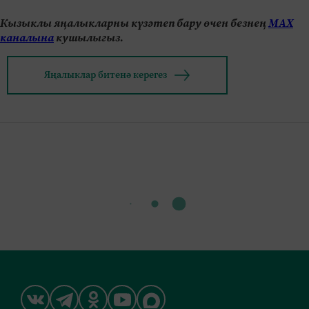
Кызыклы яңалыкларны күзәтеп бару өчен безнең
МАХ
каналына
кушылыгыз.
Яңалыклар битенә керегез