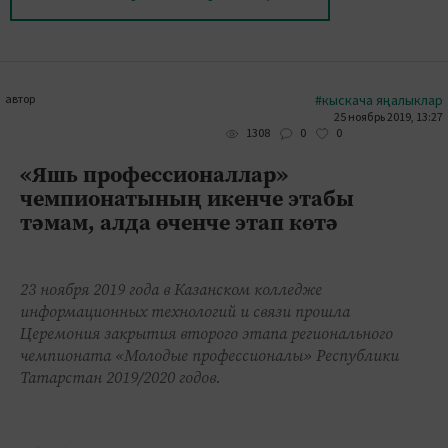
автор
#кыскача яңалыклар
25 ноябрь 2019, 13:27
0
0
1308
«Яшь профессионаллар»
чемпионатының икенче этабы
тәмам, алда өченче этап көтә
23 ноября 2019 года в Казанском колледже
информационных технологий и связи прошла
Церемония закрытия второго этапа регионального
чемпионата «Молодые профессионалы» Республики
Татарстан 2019/2020 годов.