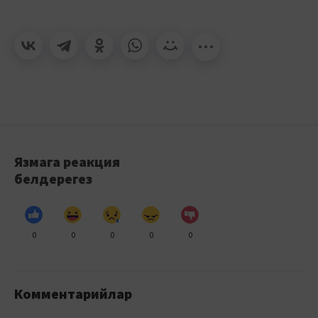
Язмага реакция
белдерегез
0
0
0
0
0
Комментарийлар