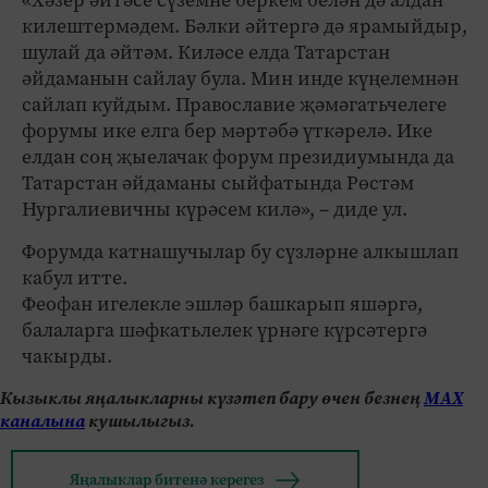
килештермәдем. Бәлки әйтергә дә ярамыйдыр,
шулай да әйтәм. Киләсе елда Татарстан
әйдаманын сайлау була. Мин инде күңелемнән
сайлап куйдым. Православие җәмәгатьчелеге
форумы ике елга бер мәртәбә үткәрелә. Ике
елдан соң җыелачак форум президиумында да
Татарстан әйдаманы сыйфатында Рөстәм
Нургалиевичны күрәсем килә», – диде ул.
Форумда катнашучылар бу сүзләрне алкышлап
кабул итте.
Феофан игелекле эшләр башкарып яшәргә,
балаларга шәфкатьлелек үрнәге күрсәтергә
чакырды.
Кызыклы яңалыкларны күзәтеп бару өчен безнең
МАХ
каналына
кушылыгыз.
Яңалыклар битенә керегез