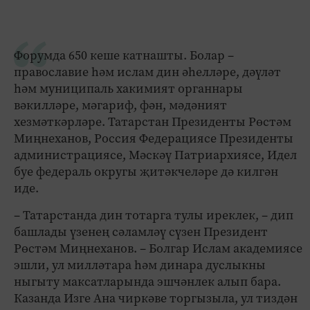
Форумда 650 кеше катнашты. Болар –
православие һәм ислам дин әһелләре, дәүләт
һәм муниципаль хакимият органнары
вәкилләре, мәгариф, фән, мәдәният
хезмәткәрләре. Татарстан Президенты Рөстәм
Миңнеханов, Россия Федерациясе Президенты
администрациясе, Мәскәү Патриархиясе, Идел
буе федераль округы җитәкчеләре дә килгән
иде.
– Татарстанда дин тотарга тулы иреклек, – дип
башлады үзенең сәламләү сүзен Президент
Рөстәм Миңнеханов. – Болгар Ислам академиясе
эшли, ул милләтара һәм динара дуслыкны
ныгыту максатларында эшчәнлек алып бара.
Казанда Изге Ана чиркәве торгызыла, ул тиздән