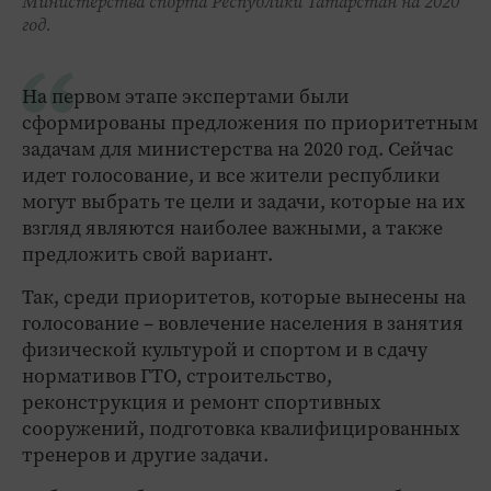
Министерства спорта Республики Татарстан на 2020
год.
На первом этапе экспертами были
сформированы предложения по приоритетным
задачам для министерства на 2020 год. Сейчас
идет голосование, и все жители республики
могут выбрать те цели и задачи, которые на их
взгляд являются наиболее важными, а также
предложить свой вариант.
Так, среди приоритетов, которые вынесены на
голосование – вовлечение населения в занятия
физической культурой и спортом и в сдачу
нормативов ГТО, строительство,
реконструкция и ремонт спортивных
сооружений, подготовка квалифицированных
тренеров и другие задачи.