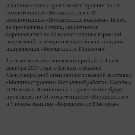
В данном этапе соревнования прошли по 10
компетенциям «Ворлдскиллс» и 19
компетенциям «Ворлдскиллс юниоры». Всего,
за прошедшие 2 этапа, закончились
соревнования по 85 компетенциям взрослой
возрастной категории и по 57 компетенциям
направления «Ворлдскиллс Юниоры».
Третий этап соревнований пройдёт с 4 по 6
декабря 2019 года, в Казани, в рамках
Международной специализированной выставки
«Машиностроение. Металлообработка. Казань»,
Н.Челнах и Иннополисе. Соревнования будут
проходить по 10 компетенциям «Ворлдскиллс»
и 9 компетенциям «Ворлдскиллс Юниоры».