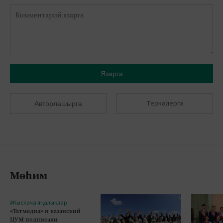
Язарга
Теркәлергә
Авторлашырга
Мөһим
#Кыскача яңалыклар
«Татмедиа» и казанский
ЦУМ подписали