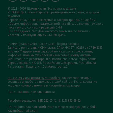
© 2011 - 2026. Шахри Казан. Все права защищены.
© ТАТМЕДИА. Все материалы, размещенные на сайте, защищены
законом.
Перепечатка, воспроизведение и распространение в любом
объеме информации, размещенной на сайте, возможна только с
письменного согласия редакций СМИ.
При поддержке Республиканского агентства по печати и
массовым коммуникациям «ТАТМЕДИА».
Наименование СМИ: Шахри Казан (Город Казань)
Запись о регистрации СМИ, дата: ЭЛ № ФС 77 - 90219 от 07.10.2025
выдано Федеральной службой по надзору в сфере связи,
информационных технологий и массовых коммуникаций
ФИО главного редактора: и.о. Васильева Эльза Рафаиловна
Адрес редакции: 420066, Российская Федерация, Республика
Татарстан, г.Казань, ул.Декабристов, д.2
АО «ТАТМЕДИА» использует «cookie»
для персонализации
сервисов и удобства пользователей сайтом. Использование
«cookie» можно отменить в настройках браузера.
Политика конфиденциальности
Телефон редакции:
(843) 222-05-41, 8 (917) 851-69-62
Почта филиала для сообщений о фактах коррупции: shahri-
kazan@tatmedia.com