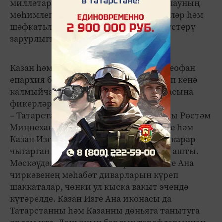
милләтара һәм динара дуслыкны саклауның
мөһимлеге, яшь буынны ватанпәрвәрләр һәм
шәфкатьле кешеләр итеп тәрбияләп үстерү
зарурлыгы искәртелде.
Казан һәм Татарстан митрополиты Феофан
епархия башкарган эшләрне бәян итеп кенә
калмыйча, җәмгыять һәм яшәеш темасына
фикерләре белән дә уртак­лашты.
– Татарстан Республикасы Президенты Рөстәм
Миңнеханов Болгар Ислам академиясе һәм
Казан Изге Ана чиркәве төзү турында карар
чыгарган иде. Бу эшләр чынбарлыкка ашты.
Мәскәүдән килгән вәкилләр Казан Изге Ана
чиркәвенең мәһабәт диварларын күреп
шаккаталар, чөнки ул кыска вакыт эчендә
күтәрелде. Казан Изге Ана иконасы да
Татарстанны һәм Казанны дөньяга танытуга