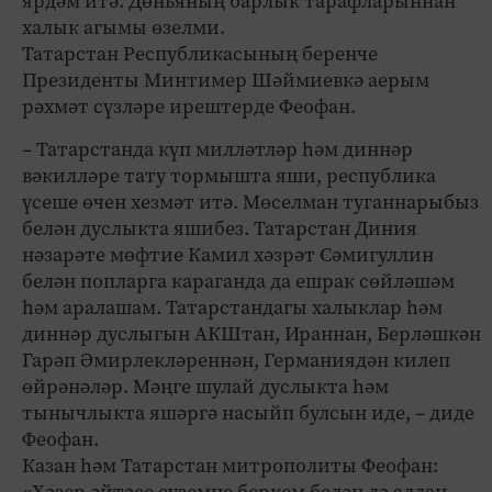
ярдәм итә. Дөньяның барлык тарафларыннан
халык агымы өзелми.
Татарстан Республикасының беренче
Президенты Минтимер Шәймиевкә аерым
рәхмәт сүзләре ирештерде Феофан.
– Татарстанда күп милләтләр һәм диннәр
вәкилләре тату тормышта яши, республика
үсеше өчен хезмәт итә. Мөселман туганнарыбыз
белән дуслыкта яшибез. Татарстан Диния
нәзарәте мөфтие Камил хәзрәт Сәмигуллин
белән попларга караганда да ешрак сөйләшәм
һәм аралашам. Татарстандагы халыклар һәм
диннәр дуслыгын АКШтан, Ираннан, Берләшкән
Гарәп Әмирлекләреннән, Германиядән килеп
өйрәнәләр. Мәңге шулай дуслыкта һәм
тынычлыкта яшәргә насыйп булсын иде, – диде
Феофан.
Казан һәм Татарстан митрополиты Феофан:
«Хәзер әйтәсе сүземне беркем белән дә алдан