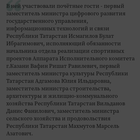
В ней участвовали почётные гости - первый
заместитель министра цифрового развития
государственного управления,
информационных технологий и связи
Республики Татарстан Исмагилов Булат
Ибрагимович, исполняющий обязанности
начальника отдела реализации спортивных
проектов Аппарата Исполнительного комитета
г.Казани Вафин Ришат Равилевич, первый
заместитель министра культуры Республики
Татарстан Адгамова Юлия Ильдаровна,
заместитель министра строительства,
архитектуры и жилищно-коммунального
хозяйства Республики Татарстан Вильданов
Данис Фанилович, заместитель министра
сельского хозяйства и продовольствия
Республики Татарстан Махмутов Марсель
Азатович.