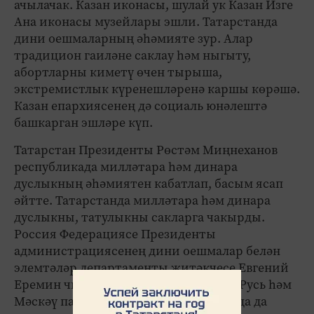
ачылачак. Казан иконасы, шулай ук Казан Изге
Ана иконасы музейлары эшли. Татарстанда
дини оешмаларның әһәмияте зур. Алар
традицион гаиләне саклау һәм ныгыту,
абортларны киметү өчен тырыша,
экстремистлык күренешләренә каршы көрәшә.
Казан епархиясенең дә социаль юнәлештә
башкарган эшләре күп.
Татарстан Президенты Рөстәм Миңнеханов
республикада милләтара һәм динара
дуслыкның әһә­миятен кабатлап, басым ясап
әйтте. Татарстанда милләтара һәм дин­ара
дуслыкны, татулыкны сакларга чакырды.
Россия Федерациясе Президенты
администрациясенең дини оешмалар белән
элемтәләр департаменты җитәкчесе Евгений
Еремин чыгышында, шулай ук Бөтен Русь һәм
Мәскәү патриархы Кирилл котлавында да