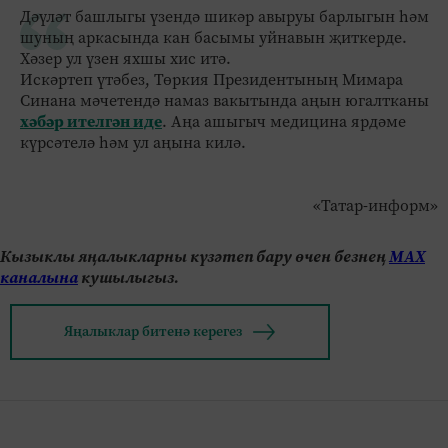
Дәүләт башлыгы үзендә шикәр авыруы барлыгын һәм
шуның аркасында кан басымы уйнавын җиткерде.
Хәзер ул үзен яхшы хис итә.
Искәртеп үтәбез, Төркия Президентының Мимара
Синана мәчетендә намаз вакытында аңын югалтканы
хәбәр ителгән иде
. Аңа ашыгыч медицина ярдәме
күрсәтелә һәм ул аңына килә.
«Татар-информ»
Кызыклы яңалыкларны күзәтеп бару өчен безнең
МАХ
каналына
кушылыгыз.
Яңалыклар битенә керегез