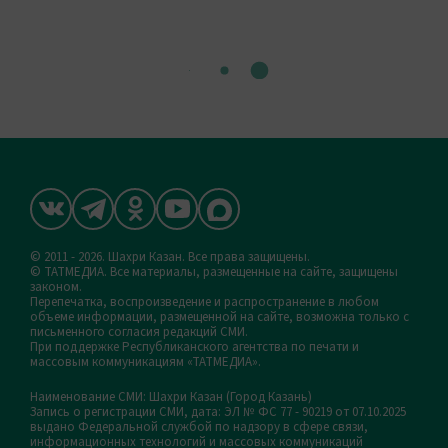
© 2011 - 2026. Шахри Казан. Все права защищены.
© ТАТМЕДИА. Все материалы, размещенные на сайте, защищены
законом.
Перепечатка, воспроизведение и распространение в любом
объеме информации, размещенной на сайте, возможна только с
письменного согласия редакций СМИ.
При поддержке Республиканского агентства по печати и
массовым коммуникациям «ТАТМЕДИА».
Наименование СМИ: Шахри Казан (Город Казань)
Запись о регистрации СМИ, дата: ЭЛ № ФС 77 - 90219 от 07.10.2025
выдано Федеральной службой по надзору в сфере связи,
информационных технологий и массовых коммуникаций