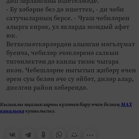
дип зарланганы ишетелмәде.
- Бу хәбәрне без дә ишеттек, - ди чеби
сатучыларның берсе. - Чуаш чебиләрен
алырга кирәк, ул якларда мондый афәт
юк.
Ветхезмәткәрләрдән алынган мәгълүмат
буенча, чебиләр эчәкләренә салкын
тигәнлектән дә канлы тизәк чыгара
икән. Чебешләрне ныгытып җибәрү өчен
әрем суы белән әче су әйбәт, диләр алар,
диелгән район хәбәрендә.
Кызыклы яңалыкларны күзәтеп бару өчен безнең
МАХ
каналына
кушылыгыз.