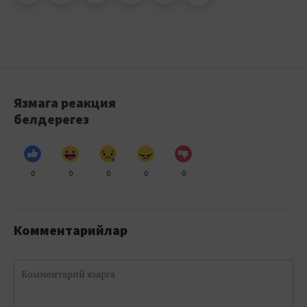
Язмага реакция
белдерегез
0
0
0
0
0
Комментарийлар