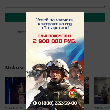
Язарга
Теркәлергә
Авторлашырга
Мөһим
#Шоу-бизнес
#Сәламәтлек
#Мәдәният