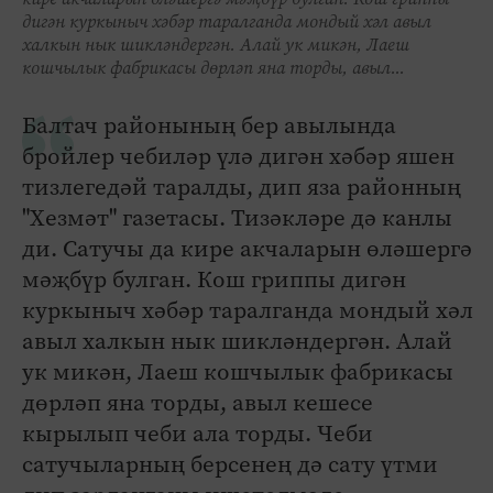
дигән куркыныч хәбәр таралганда мондый хәл авыл
халкын нык шикләндергән. Алай ук микән, Лаеш
кошчылык фабрикасы дөрләп яна торды, авыл...
Балтач районының бер авылында
бройлер чебиләр үлә дигән хәбәр яшен
тизлегедәй таралды, дип яза районның
"Хезмәт" газетасы. Тизәкләре дә канлы
ди. Сатучы да кире акчаларын өләшергә
мәҗбүр булган. Кош гриппы дигән
куркыныч хәбәр таралганда мондый хәл
авыл халкын нык шикләндергән. Алай
ук микән, Лаеш кошчылык фабрикасы
дөрләп яна торды, авыл кешесе
кырылып чеби ала торды. Чеби
сатучыларның берсенең дә сату үтми