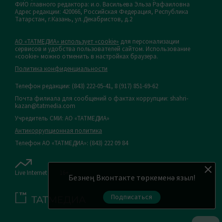
ФИО главного редактора: и.о. Васильева Эльза Рафаиловна
Адрес редакции: 420066, Российская Федерация, Республика
Татарстан, г.Казань, ул.Декабристов, д.2
АО «ТАТМЕДИА» использует «cookie»
для персонализации
сервисов и удобства пользователей сайтом. Использование
«cookie» можно отменить в настройках браузера.
Политика конфиденциальности
Телефон редакции:
(843) 222-05-41, 8 (917) 851-69-62
Почта филиала для сообщений о фактах коррупции: shahri-
kazan@tatmedia.com
Учредитель СМИ: АО «ТАТМЕДИА»
Антикоррупционная политика
Телефон АО «ТАТМЕДИА»: (843) 222 09 84
Live Internet
16+
Безнең Вконтакте төркеменә языл!
Подписаться