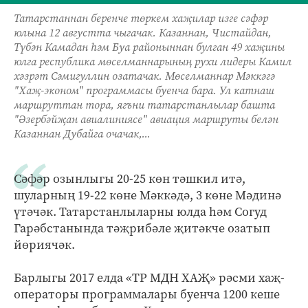
Татарстаннан беренче төркем хаҗилар изге сәфәр
юлына 12 августта чыгачак. Казаннан, Чистайдан,
Түбән Камадан һәм Буа районыннан булган 49 хаҗины
юлга республика мөселманнарының рухи лидеры Камил
хәзрәт Сәмигуллин озатачак. Мөселманнар Мәккәгә
"Хаҗ-эконом" программасы буенча бара. Ул катнаш
маршруттан тора, ягъни татарстанлылар башта
"Әзербәйҗан авиалиниясе" авиация маршруты белән
Казаннан Дубайга очачак,...
Сәфәр озынлыгы 20-25 көн тәшкил итә,
шуларның 19-22 көне Мәккәдә, 3 көне Мәдинә
үтәчәк. Татарстанлыларны юлда һәм Согуд
Гарәбстанында тәҗрибәле җитәкче озатып
йөриячәк.
Барлыгы 2017 елда «ТР МДН ХАҖ» рәсми хаҗ-
операторы программалары буенча 1200 кеше