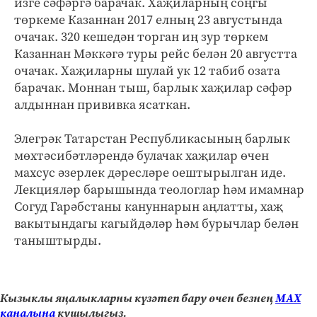
изге сәфәргә барачак. Хаҗиларның соңгы
төркеме Казаннан 2017 елның 23 августында
очачак. 320 кешедән торган иң зур төркем
Казаннан Мәккәгә туры рейс белән 20 августта
очачак. Хаҗиларны шулай ук 12 табиб озата
барачак. Моннан тыш, барлык хаҗилар сәфәр
алдыннан прививка ясаткан.
Элегрәк Татарстан Республикасының барлык
мөхтәсибәтләрендә булачак хаҗилар өчен
махсус әзерлек дәресләре оештырылган иде.
Лекцияләр барышында теологлар һәм имамнар
Согуд Гарәбстаны кануннарын аңлатты, хаҗ
вакытындагы кагыйдәләр һәм бурычлар белән
таныштырды.
Кызыклы яңалыкларны күзәтеп бару өчен безнең
МАХ
каналына
кушылыгыз.