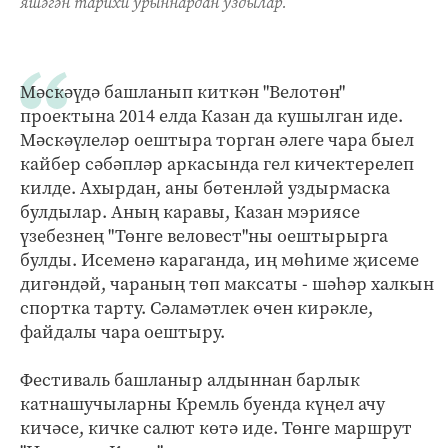
яшәгән тарихи урыннардан уздылар.
Мәскәүдә башланып киткән "Велотөн"
проектына 2014 елда Казан да кушылган иде.
Мәскәүлеләр оештыра торган әлеге чара быел
кайбер сәбәпләр аркасында гел кичектерелеп
килде. Ахырдан, аны бөтенләй уздырмаска
булдылар. Аның каравы, Казан мэриясе
үзебезнең "Төнге веловест"ны оештырырга
булды. Исеменә караганда, иң мөһиме җисеме
дигәндәй, чараның төп максаты - шәһәр халкын
спортка тарту. Сәламәтлек өчен кирәкле,
файдалы чара оештыру.
Фестиваль башланыр алдыннан барлык
катнашучыларны Кремль буенда күңел ачу
кичәсе, кичке салют көтә иде. Төнге маршрут