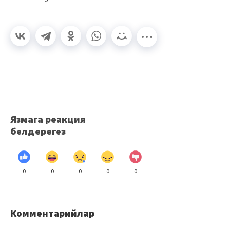
Язмага реакция
белдерегез
0
0
0
0
0
Комментарийлар