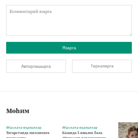
Язарга
Теркәлергә
Авторлашырга
Мөһим
#Кыскача яңалыклар
#Кыскача яңалыклар
Татарстанда миллионга
Казанда 5 яшьлек бала