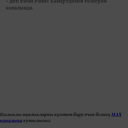
– дип язган Ранис Камартдинов телеграм
каналында.
Кызыклы яңалыкларны күзәтеп бару өчен безнең
МАХ
каналына
кушылыгыз.