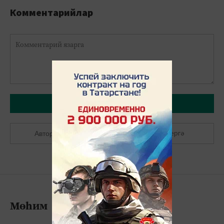
Комментарийлар
Язарга
Теркәлергә
Авторлашырга
Мөһим