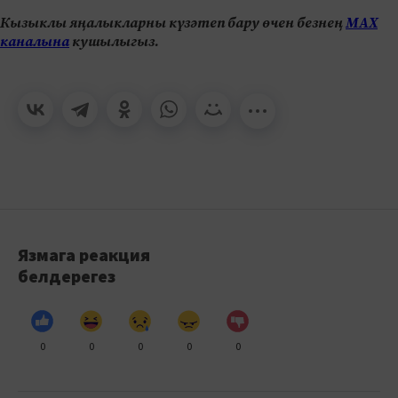
Кызыклы яңалыкларны күзәтеп бару өчен безнең
МАХ
каналына
кушылыгыз.
Язмага реакция
белдерегез
0
0
0
0
0