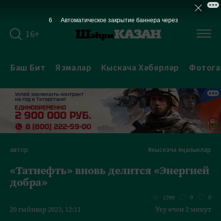
5
Автоматическое закрытие баннера через
16+
Баш Бит
Язмалар
Кыскача Хәбәрләр
Фотога
автор
#кыскача яңалыклар
«Татнефть» вновь делится «Энергией
добра»
0
0
1799
20 гыйнвар 2023, 12:11
Уку өчен 2 минут