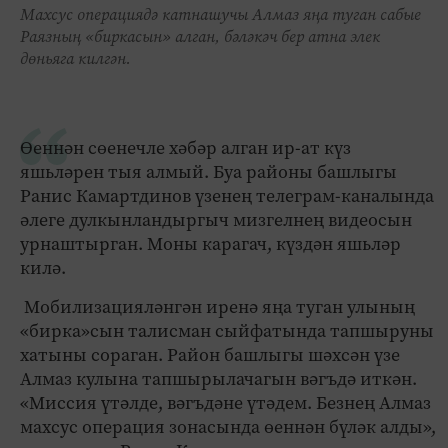
Махсус операциядә катнашучы Алмаз яңа туган сабые
Раязның «биркасын» алган, бәләкәч бер атна элек
дөньяга килгән.
Өеннән сөенечле хәбәр алган ир-ат күз
яшьләрен тыя алмый. Буа районы башлыгы
Ранис Камартдинов үзенең телеграм-каналында
әлеге дулкынландыргыч мизгелнең видеосын
урнаштырган. Моны карагач, күздән яшьләр
килә.
Мобилизацияләнгән иренә яңа туган улының
«бирка»сын талисман сыйфатында тапшыруны
хатыны сораган. Район башлыгы шәхсән үзе
Алмаз кулына тапшырылачагын вәгъдә иткән.
«Миссия үтәлде, вәгъдәне үтәдем. Безнең Алмаз
махсус операция зонасында өеннән бүләк алды»,