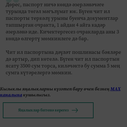
Дөрес, паспорт ничә көндә әзерләнәчәге
турында төгәл мәгълүмат юк. Бүген чит ил
паспорты теркәлү урыны буенча документлар
тапшырган очракта, 1 айдан 4 айга кадәр
әзерләнә иде. Кичектергесез очракларда аны 3
көндә өлгертү мөмкинлеге дә бар.
Чит ил паспортына дәүләт пошлинасы бәяләре
дә артыр, дип көтелә. Бүген чит ил паспортын
ясату 3500 сум торса, киләчәктә бу сумма 5 мең
сумга күтәрелергә мөмкин.
Кызыклы яңалыкларны күзәтеп бару өчен безнең
МАХ
каналына
кушылыгыз.
Яңалыклар битенә керегез