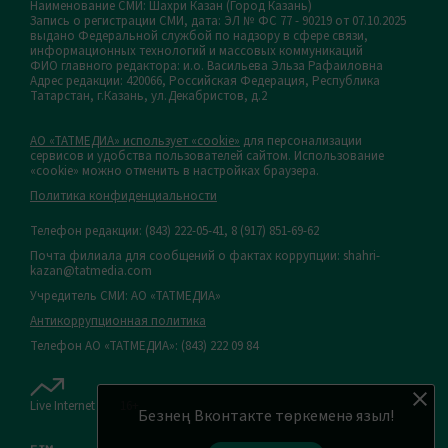
Наименование СМИ: Шахри Казан (Город Казань)
Запись о регистрации СМИ, дата: ЭЛ № ФС 77 - 90219 от 07.10.2025
выдано Федеральной службой по надзору в сфере связи,
информационных технологий и массовых коммуникаций
ФИО главного редактора: и.о. Васильева Эльза Рафаиловна
Адрес редакции: 420066, Российская Федерация, Республика
Татарстан, г.Казань, ул.Декабристов, д.2
АО «ТАТМЕДИА» использует «cookie»
для персонализации
сервисов и удобства пользователей сайтом. Использование
«cookie» можно отменить в настройках браузера.
Политика конфиденциальности
Телефон редакции:
(843) 222-05-41, 8 (917) 851-69-62
Почта филиала для сообщений о фактах коррупции: shahri-
kazan@tatmedia.com
Учредитель СМИ: АО «ТАТМЕДИА»
Антикоррупционная политика
Телефон АО «ТАТМЕДИА»: (843) 222 09 84
Live Internet
16+
Безнең Вконтакте төркеменә языл!