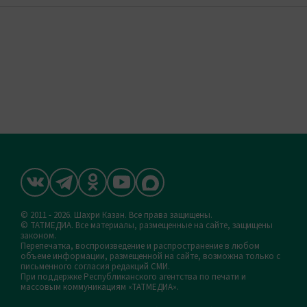
© 2011 - 2026. Шахри Казан. Все права защищены.
© ТАТМЕДИА. Все материалы, размещенные на сайте, защищены
законом.
Перепечатка, воспроизведение и распространение в любом
объеме информации, размещенной на сайте, возможна только с
письменного согласия редакций СМИ.
При поддержке Республиканского агентства по печати и
массовым коммуникациям «ТАТМЕДИА».