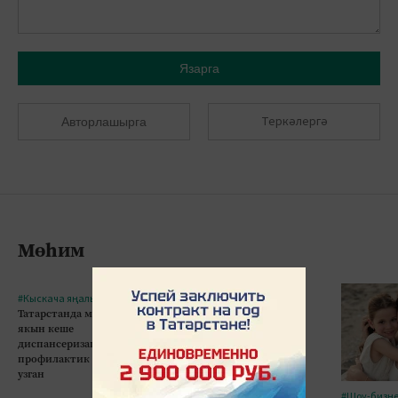
Язарга
Теркәлергә
Авторлашырга
Мөһим
#Кыскача яңалыклар
#Кыскача яңалыклар
Татарстанда миллионга
Казанда 5 яшьлек бала
якын кеше
10нчы кат тәрәзәсеннән
диспансеризация һәм
егылып һәлак булган
профилактик тикшеренү
узган
#Шоу-бизн