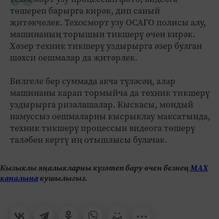
төшереп барырга кирәк, дип саный
җитәкчелек. Техосморт узу ОСАГО полисы алу,
машинаның торышын тикшерү өчен кирәк.
Хәзер техник тикшерү уздырырга әзер булган
шәхси оешмалар да җитәрлек.
Билгеле бер суммада акча түләсәң, алар
машинаны карап тормыйча да техник тикшерү
уздырырга ризалашалар. Кыскасы, мондый
намуссыз оешмаларны кысрыклау максатында,
техник тикшерү процессын видеога төшерү
таләбен кертү иң отышлысы булачак.
Кызыклы яңалыкларны күзәтеп бару өчен безнең
МАХ
каналына
кушылыгыз.