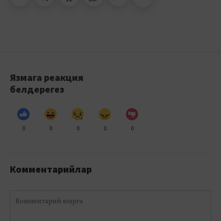
Язмага реакция
белдерегез
0
0
0
0
0
Комментарийлар