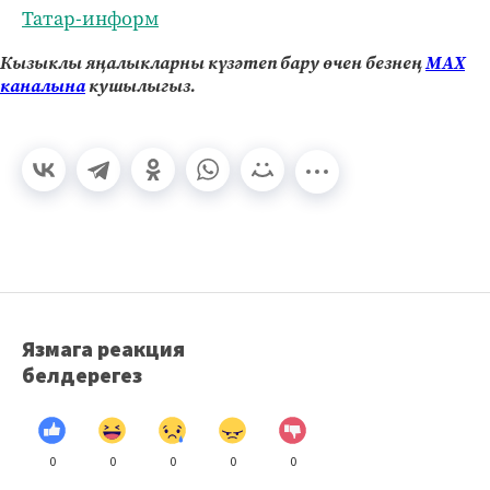
Татар-информ
Кызыклы яңалыкларны күзәтеп бару өчен безнең
МАХ
каналына
кушылыгыз.
Язмага реакция
белдерегез
0
0
0
0
0