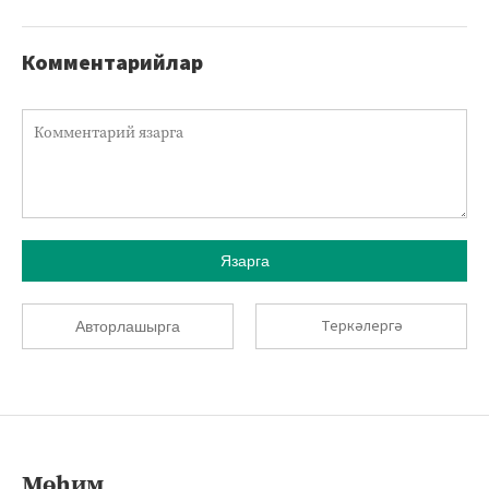
Комментарийлар
Язарга
Теркәлергә
Авторлашырга
Мөһим