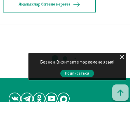
Яңалыклар битенә керегез
Безнең Вконтакте төркеменә языл!
Подписаться
© 2011 - 2026. Шахри Казан. Все права защищены.
© ТАТМЕДИА. Все материалы, размещенные на сайте, защищены
законом.
Перепечатка, воспроизведение и распространение в любом
объеме информации, размещенной на сайте, возможна только с