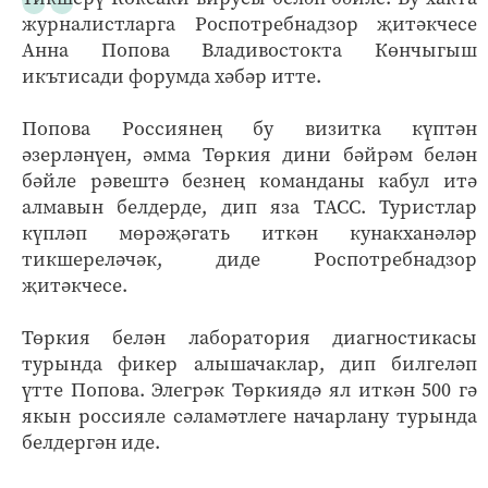
журналистларга Роспотребнадзор җитәкчесе
Анна Попова Владивостокта Көнчыгыш
икътисади форумда хәбәр итте.
Попова Россиянең бу визитка күптән
әзерләнүен, әмма Төркия дини бәйрәм белән
бәйле рәвештә безнең команданы кабул итә
алмавын белдерде, дип яза ТАСС. Туристлар
күпләп мөрәҗәгать иткән кунакханәләр
тикшереләчәк, диде Роспотребнадзор
җитәкчесе.
Төркия белән лаборатория диагностикасы
турында фикер алышачаклар, дип билгеләп
үтте Попова. Элегрәк Төркиядә ял иткән 500 гә
якын россияле сәламәтлеге начарлану турында
белдергән иде.