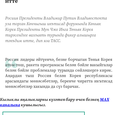
итте
Росиия Президенты Владимир Путин Владивостокта
уза торган Көнчыгыш икътисад форумында Көньяк
Корея Президенты Мун Чже Инга Төньяк Корея
тирәсендәге вазгыять турында фикер алышырга
тәкъдим итте, дип яза ТАСС.
Россия лидеры әйтүенчә, безне борчыган Төнья Корея
атом-төш, ракета програмасы белән бәйле вакыйгалар
белән бәйле проблемалар турында сөйләшергә кирәк.
Аңардан тыш Россия белән Корея республикасы
арасындагы мөнәсәбәтләр, беренче чиратта икътисад
мөнәсәбәтләр хакында да сүз барачак.
Кызыклы яңалыкларны күзәтеп бару өчен безнең
МАХ
каналына
кушылыгыз.