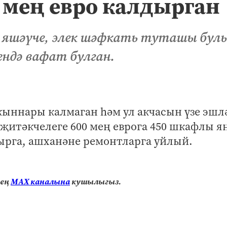
 мең евро калдырган
 яшәүче, элек шәфкать туташы бул
ендә вафат булган.
кыннары калмаган һәм ул акчасын үзе эшл
 җитәкчелеге 600 мең еврога 450 шкафлы я
лырга, ашханәне ремонтларга уйлый.
нең
МАХ каналына
кушылыгыз.