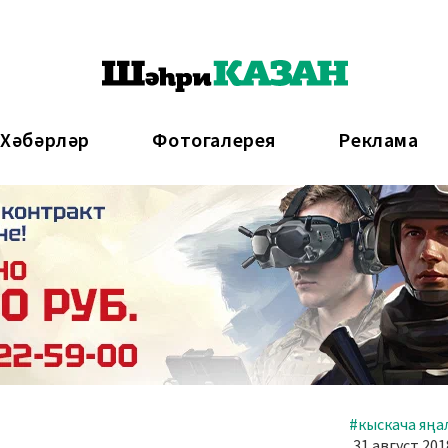
 Хәбәрләр
Фотогалерея
Реклама
#кыскача яңа
31 август 201