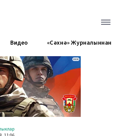
Видео
«Сәхнә» Журналыннан
лыклар
8, 11:06