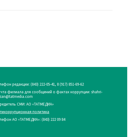
лефон редакции:
(843) 222-05-41, 8 (917) 851-69-62
чта филиала для сообщений о фактах коррупции: shahri-
zan@tatmedia.com
редитель СМИ: АО «ТАТМЕДИА»
тикоррупционная политика
лефон АО «ТАТМЕДИА»: (843) 222 09 84