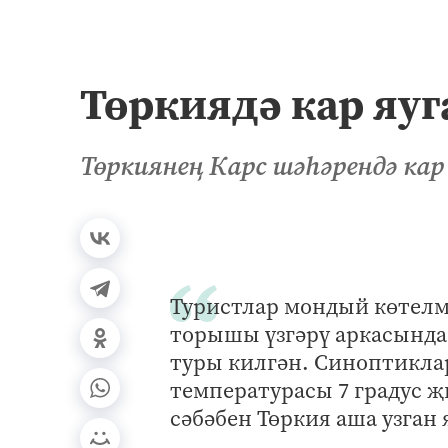
Төркиядә кар яуг
Төркиянең Карс шәһәрендә кар 
Туристлар мондый көтелм
торышы үзгәрү аркасында
туры килгән. Синоптиклар
температурасы 7 градус 
сәбәбен Төркия аша узган