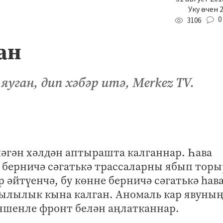
Уку өчен 
0
3106
ан
яуган, дип хәбәр итә, Merkez TV.
әгән хәлдән аптырашта калганнар. Һава
 берничә сәгатькә трассаларны ябып торы
 әйтүенчә, бу көнне берничә сәгатькә һав
җылылык кына калган. Аномаль кар явуны
 яшенле фронт белән аңлатканнар.