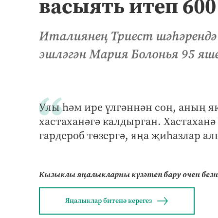
васыять итеп 600
Италиянең Триест шәһәрендә
эшләгән Мария Болонья 95 яш
Улы һәм ире үлгәннән соң, аның я
хастаханәгә калдырган. Хастаханә
гардероб төзергә, яңа җиһазлар а
Кызыклы яңалыкларны күзәтеп бару өчен без
Яңалыклар битенә керегез