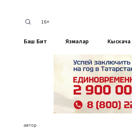
16+
Баш Бит
Язмалар
Кыскача
автор