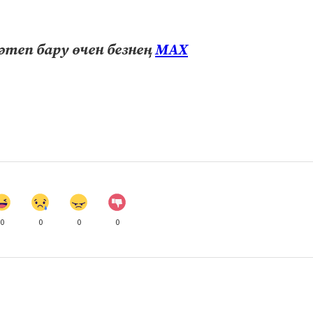
теп бару өчен безнең
МАХ
0
0
0
0