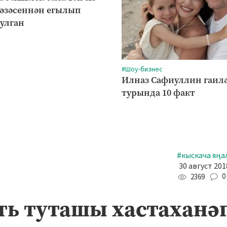
рәзәсеннән егылып
булган
#Шоу-бизнес
Илназ Сафиуллин гаил
турында 10 факт
#кыскача яңа
30 август 201
0
2369
ь туташы хастаханә