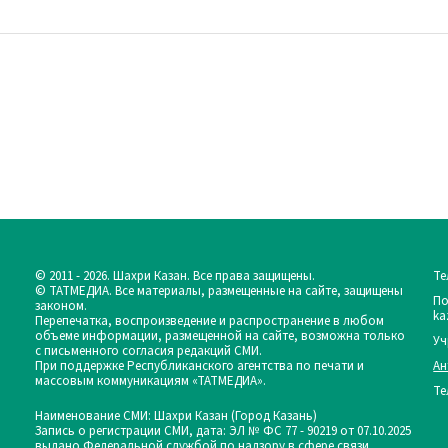
© 2011 - 2026. Шахри Казан. Все права защищены.
Те
© ТАТМЕДИА. Все материалы, размещенные на сайте, защищены
По
законом.
ka
Перепечатка, воспроизведение и распространение в любом
объеме информации, размещенной на сайте, возможна только
Уч
с письменного согласия редакций СМИ.
При поддержке Республиканского агентства по печати и
Ан
массовым коммуникациям «ТАТМЕДИА».
Те
Наименование СМИ: Шахри Казан (Город Казань)
Запись о регистрации СМИ, дата: ЭЛ № ФС 77 - 90219 от 07.10.2025
выдано Федеральной службой по надзору в сфере связи,