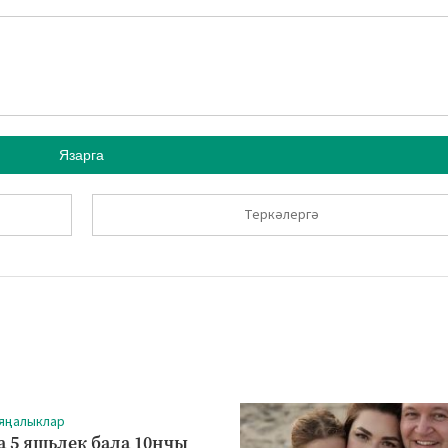
Язарга
Теркәлергә
 яңалыклар
а 5 яшьлек бала 10нчы