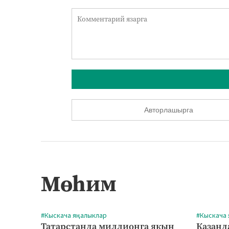
Авторлашырга
Мөһим
#Кыскача яңалыклар
#Кыскача
Татарстанда миллионга якын
Казанд