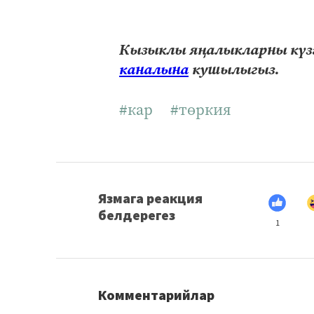
Кызыклы яңалыкларны күзә
каналына
кушылыгыз.
#кар
#төркия
Язмага реакция
белдерегез
1
Комментарийлар