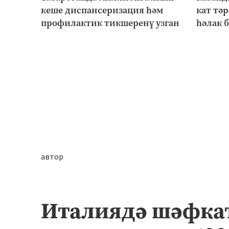
кеше диспансеризация һәм
кат тә
профилактик тикшеренү узган
һәлак 
автор
Италиядә шәфкат