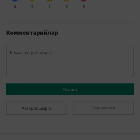
0
0
0
0
0
Комментарийлар
Язарга
Теркәлергә
Авторлашырга