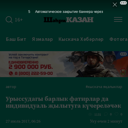
5
Автоматическое закрытие баннера через
16+
Баш Бит
Язмалар
Кыскача Хәбәрләр
Фотога
автор
#кыскача яңалыклар
Урыссудагы барлык фатирлар да
индивидуаль җылытуга күчереләчәк
0
0
1131
27 июль 2017, 06:26
Уку өчен 2 минут