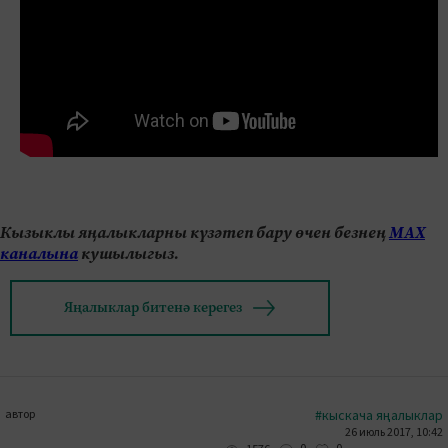
Кызыклы яңалыкларны күзәтеп бару өчен безнең
МАХ
каналына
кушылыгыз.
Яңалыклар битенә керегез
автор
#кыскача яңалыклар
26 июль 2017, 10:42