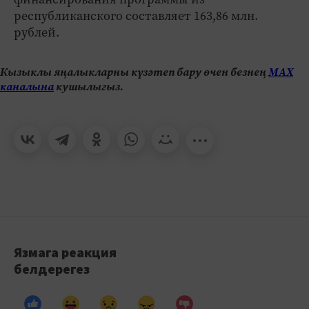
республиканского составляет 163,86 млн.
рублей.
Кызыклы яңалыкларны күзәтеп бару өчен безнең
МАХ
каналына
кушылыгыз.
Язмага реакция
белдерегез