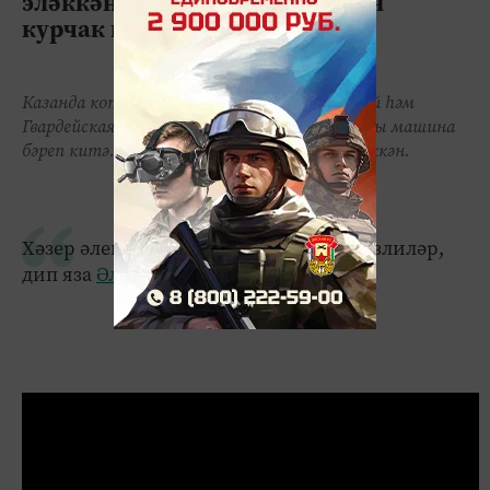
эләккән кыз машина өстеннән
курчак кебек очкан (ВИДЕО)
Казанда коточкыч фаҗига була. Гадел Кутуй һәм
Гвардейская урамнары киселешендә бер кызны машина
бәреп китә. Авыр хәлдә ул реанимациягә эләккән.
Хәзер әлеге авариянең шаһитларын эзлиләр,
дип яза
Әлмәт таңнары
.