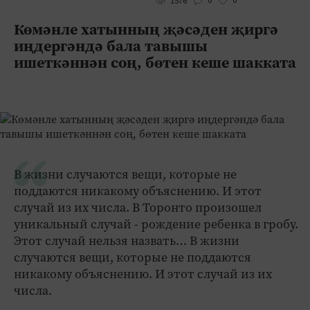
0
0
1576
Көмәнле хатынның җәсәден җиргә
иңдергәндә бала тавышы
ишеткәннән соң, бөтен кеше шакката
В жизни случаются вещи, которые не
поддаются никакому объяснению. И этот
случай из их числа. В Торонто произошел
уникальный случай - рождение ребенка в гробу.
Этот случай нельзя назвать… В жизни
случаются вещи, которые не поддаются
никакому объяснению. И этот случай из их
числа.