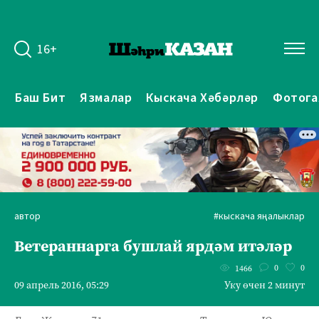
16+
Баш Бит
Язмалар
Кыскача Хәбәрләр
Фотога
автор
#кыскача яңалыклар
Ветераннарга бушлай ярдәм итәләр
0
0
1466
09 апрель 2016, 05:29
Уку өчен 2 минут