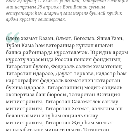
Бөек Җиңүнең 71 еллыгы уңаеннан, Татарстан Юстиция
министрлыгы 28 апрельдә Бөек Ватан сугышы
ветераннары һәм аларның гаиләләренә бушлай юридик
ярдәм күрсәтү оештырачак.
Әлеге хезмәт Казан, Әлмәт, Бөгелмә, Яшел Үзән,
Түбән Кама һәм ветераннар күпләп яшәгән
башка районнарда күрсәтеләчәк. Юридик ярдәм
күрсәтү чарасында Россия пенсия фондының
Татарстан бүлеге, Федераль салым хезмәтенең
Татарстан идарәсе, Дәүләт теркәве, кадастр һәм
картография федераль хезмәтенең Татарстан
буенча идарәсе, Татарстанның медик-социаль
экспертиза баш бюросы, Татарстан Юстиция
министрлыгы, Татарстан Сәламәтлек саклау
министрлыгы, Татарстан Хезмәт, халыкны эш
белән тәэмин итү һәм социаль яклау
министрлыгы, Татарстан Җир һәм мөлкәт
мөнәсәбәтләре министрлыгы, Татарстан