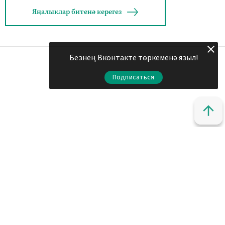
Яңалыклар битенә керегез
Безнең Вконтакте төркеменә языл!
Подписаться
© 2011 - 2026. Шахри Казан. Все права защищены.
© ТАТМЕДИА. Все материалы, размещенные на сайте, защищены
законом.
Перепечатка, воспроизведение и распространение в любом