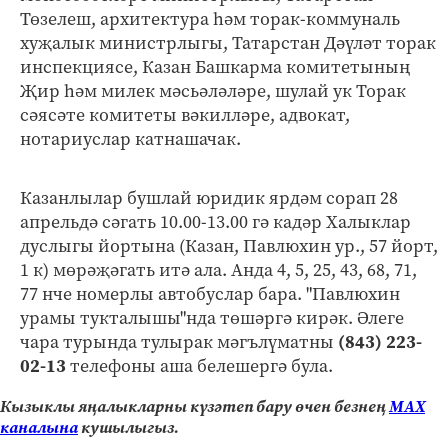
Төзелеш, архитектура һәм торак-коммуналь
хуҗалык министрлыгы, Татарстан Дәүләт торак
инспекциясе, Казан Башкарма комитетының
Җир һәм милек мәсьәләләре, шулай ук Торак
сәясәте комитеты вәкилләре, адвокат,
нотариуслар катнашачак.
Казанлылар бушлай юридик ярдәм сорап 28
апрельдә сәгать 10.00-13.00 гә кадәр Халыклар
дуслыгы йортына (Казан, Павлюхин ур., 57 йорт,
1 к) мөрәҗәгать итә ала. Анда 4, 5, 25, 43, 68, 71,
77 нче номерлы автобуслар бара. "Павлюхин
урамы тукталышы"нда төшәргә кирәк. Әлеге
чара турында тулырак мәгълүматны
(843) 223-
02-13
телефоны аша белешергә була.
Кызыклы яңалыкларны күзәтеп бару өчен безнең
МАХ
каналына
кушылыгыз.