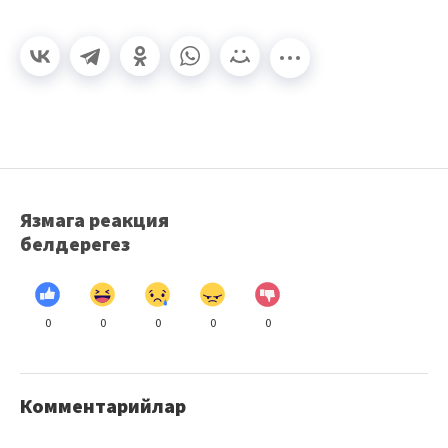
Язмага реакция
белдерегез
0
0
0
0
0
Комментарийлар