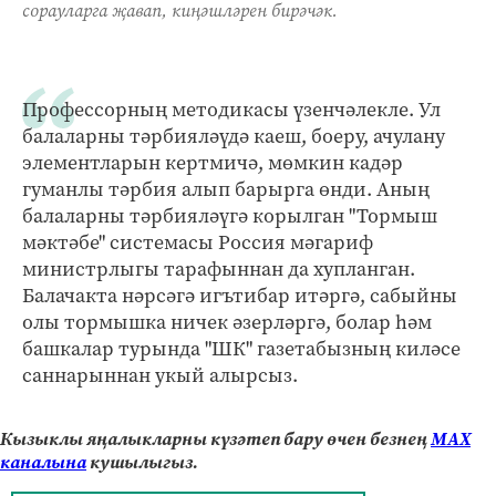
сорауларга җавап, киңәшләрен бирәчәк.
Профессорның методикасы үзенчәлекле. Ул
балаларны тәрбияләүдә каеш, боеру, ачулану
элементларын кертмичә, мөмкин кадәр
гуманлы тәрбия алып барырга өнди. Аның
балаларны тәрбияләүгә корылган "Тормыш
мәктәбе" системасы Россия мәгариф
министрлыгы тарафыннан да хупланган.
Балачакта нәрсәгә игътибар итәргә, сабыйны
олы тормышка ничек әзерләргә, болар һәм
башкалар турында "ШК" газетабызның киләсе
саннарыннан укый алырсыз.
Кызыклы яңалыкларны күзәтеп бару өчен безнең
МАХ
каналына
кушылыгыз.