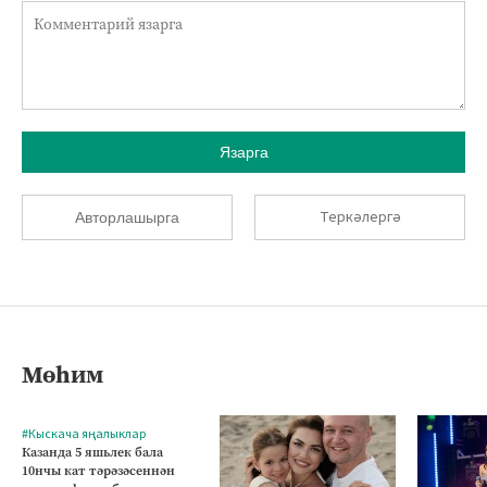
Язарга
Теркәлергә
Авторлашырга
Мөһим
#Кыскача яңалыклар
Казанда 5 яшьлек бала
10нчы кат тәрәзәсеннән