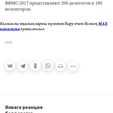
ВФМС-2017 представляют 200 делегатов и 180
волонтеров.
Кызыклы яңалыкларны күзәтеп бару өчен безнең
МАХ
каналына
кушылыгыз.
#250
Язмага реакция