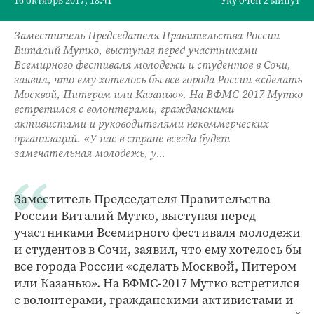
16 октябрь 2017, 18:41
Уку өчен 2 минут
Заместитель Председателя Правительства России
Виталий Мутко, выступая перед участниками
Всемирного фестиваля молодежи и студентов в Сочи,
заявил, что ему хотелось бы все города России «сделать
Москвой, Питером или Казанью». На ВФМС-2017 Мутко
встретился с волонтерами, гражданскими
активистами и руководителями некоммерческих
организаций. «У нас в стране всегда будет
замечательная молодежь, у...
Заместитель Председателя Правительства
России Виталий Мутко, выступая перед
участниками Всемирного фестиваля молодежи
и студентов в Сочи, заявил, что ему хотелось бы
все города России «сделать Москвой, Питером
или Казанью». На ВФМС-2017 Мутко встретился
с волонтерами, гражданскими активистами и