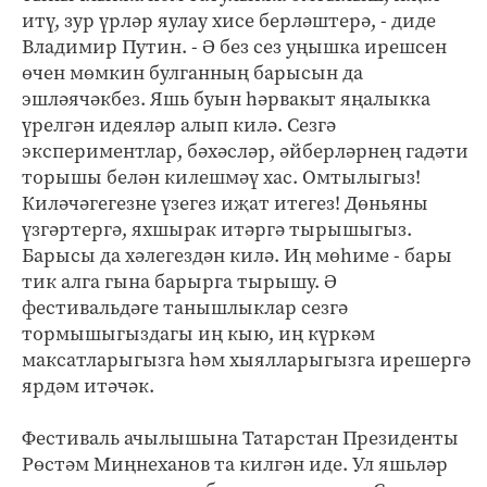
итү, зур үрләр яулау хисе берләштерә, - диде
Владимир Путин. - Ә без сез уңышка ирешсен
өчен мөмкин булганның барысын да
эшләячәкбез. Яшь буын һәрвакыт яңалыкка
үрелгән идеяләр алып килә. Сезгә
экспериментлар, бәхәсләр, әйберләрнең гадәти
торышы белән килешмәү хас. Омтылыгыз!
Киләчәгегезне үзегез иҗат итегез! Дөньяны
үзгәртергә, яхшырак итәргә тырышыгыз.
Барысы да хәлегездән килә. Иң мөһиме - бары
тик алга гына барырга тырышу. Ә
фестивальдәге танышлыклар сезгә
тормышыгыздагы иң кыю, иң күркәм
максатларыгызга һәм хыялларыгызга ирешергә
ярдәм итәчәк.
Фестиваль ачылышына Татарстан Президенты
Рөстәм Миңнеханов та килгән иде. Ул яшьләр