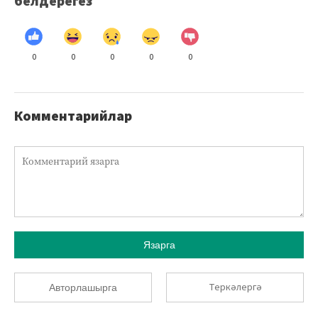
белдерегез
0
0
0
0
0
Комментарийлар
Язарга
Теркәлергә
Авторлашырга