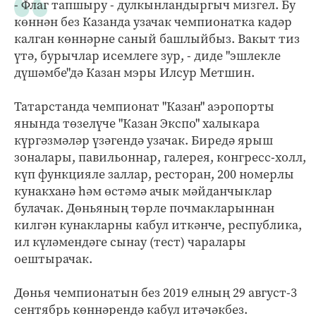
- Флаг тапшыру - дулкынландыргыч мизгел. Бу
көннән без Казанда узачак чемпионатка кадәр
калган көннәрне саный башлыйбыз. Вакыт тиз
үтә, бурычлар исемлеге зур, - диде "эшлекле
дүшәмбе"дә Казан мэры Илсур Метшин.
Татарстанда чемпионат "Казан" аэропорты
янында төзелүче "Казан Экспо" халыкара
күргәзмәләр үзәгендә узачак. Биредә ярыш
зоналары, павильоннар, галерея, конгресс-холл,
күп функцияле заллар, ресторан, 200 номерлы
кунакханә һәм өстәмә ачык мәйданчыклар
булачак. Дөньяның төрле почмакларыннан
килгән кунакларны кабул иткәнче, республика,
ил күләмендәге сынау (тест) чаралары
оештырачак.
Дөнья чемпионатын без 2019 елның 29 август-3
сентябрь көннәрендә кабул итәчәкбез.