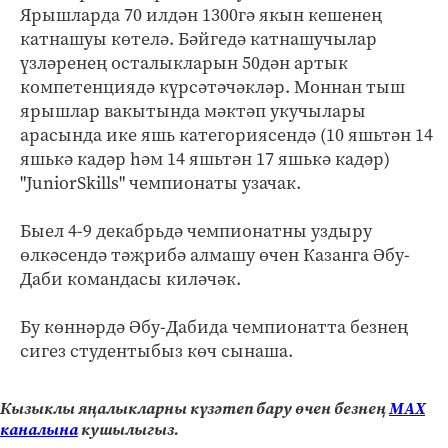
Ярышларда 70 илдән 1300гә якын кешенең
катнашуы көтелә. Бәйгедә катнашучылар
үзләренең осталыкларын 50дән артык
компетенциядә күрсәтәчәкләр. Моннан тыш
ярышлар вакытында мәктәп укучылары
арасында ике яшь категориясендә (10 яшьтән 14
яшькә кадәр һәм 14 яшьтән 17 яшькә кадәр)
"JuniorSkills" чемпионаты узачак.
Быел 4-9 декабрьдә чемпионатны уздыру
өлкәсендә тәҗрибә алмашу өчен Казанга Әбу-
Даби командасы киләчәк.
Бу көннәрдә Әбу-Дабида чемпионатта безнең
сигез студентыбыз көч сынаша.
Кызыклы яңалыкларны күзәтеп бару өчен безнең
МАХ
каналына
кушылыгыз.