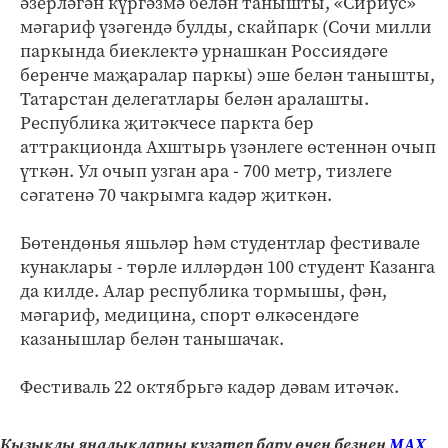
әзерләгән күргәзмә белән танышты, «Сириус»
мәгариф үзәгендә булды, скайпарк (Сочи милли
паркында биеклектә урнашкан Россиядәге
беренче маҗаралар паркы) эше белән танышты,
Татарстан делегатлары белән аралашты.
Республика җитәкчесе паркта бер
аттракционда Ахштырь үзәнлеге өстеннән очып
үткән. Ул очып узган ара - 700 метр, тизлеге
сәгатенә 70 чакрымга кадәр җиткән.
Бөтендөнья яшьләр һәм студентлар фестивале
кунаклары - төрле илләрдән 100 студент Казанга
да килде. Алар республика тормышы, фән,
мәгариф, медицина, спорт өлкәсендәге
казанышлар белән танышачак.
Фестиваль 22 октябрьгә кадәр дәвам итәчәк.
Кызыклы яңалыкларны күзәтеп бару өчен безнең
МАХ