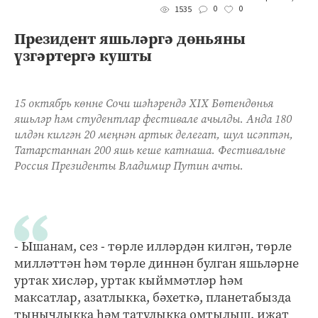
0
0
1535
Президент яшьләргә дөньяны
үзгәртергә кушты
15 октябрь көнне Сочи шәһәрендә XIX Бөтендөнья
яшьләр һәм студентлар фестивале ачылды. Анда 180
илдән килгән 20 меңнән артык делегат, шул исәптән,
Татарстаннан 200 яшь кеше катнаша. Фестивальне
Россия Президенты Владимир Путин ачты.
- Ышанам, сез - төрле илләрдән килгән, төрле
милләттән һәм төрле диннән булган яшьләрне
уртак хисләр, уртак кыйммәтләр һәм
максатлар, азатлыкка, бәхеткә, планетабызда
тынычлыкка һәм татулыкка омтылыш, иҗат