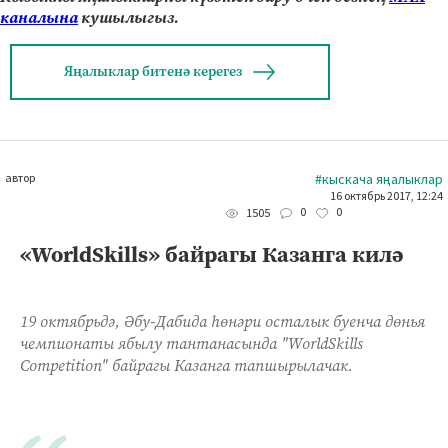
каналына
кушылыгыз.
Яңалыклар битенә керегез
автор
#кыскача яңалыклар
16 октябрь 2017, 12:24
0
0
1505
«WorldSkills» байрагы Казанга килә
19 октябрьдә, Әбу-Дабида һөнәри осталык буенча дөнья
чемпионаты ябылу тантанасында "WorldSkills
Competition" байрагы Казанга тапшырылачак.