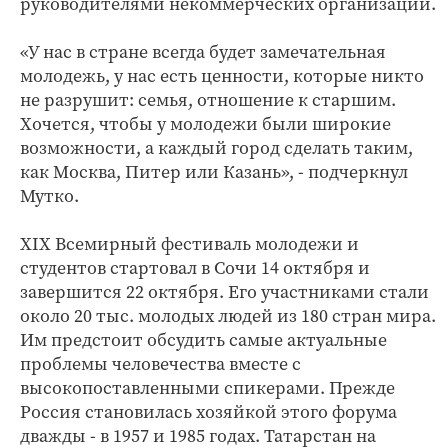
руководителями некоммерческих организаций.
«У нас в стране всегда будет замечательная
молодежь, у нас есть ценности, которые никто
не разрушит: семья, отношение к старшим.
Хочется, чтобы у молодежи были широкие
возможности, а каждый город сделать таким,
как Москва, Питер или Казань», - подчеркнул
Мутко.
XIX Всемирный фестиваль молодежи и
студентов стартовал в Сочи 14 октября и
завершится 22 октября. Его участниками стали
около 20 тыс. молодых людей из 180 стран мира.
Им предстоит обсудить самые актуальные
проблемы человечества вместе с
высокопоставленными спикерами. Прежде
Россия становилась хозяйкой этого форума
дважды - в 1957 и 1985 годах. Татарстан на