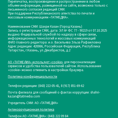
Перепечатка, воспроизведение и распространение в любом
объеме информации, размещенной на сайте, возможна только с
письменного согласия редакций СМИ.
При поддержке Республиканского агентства по печати и
массовым коммуникациям «ТАТМЕДИА».
Наименование СМИ: Шахри Казан (Город Казань)
Запись о регистрации СМИ, дата: ЭЛ № ФС 77 - 90219 от 07.10.2025
выдано Федеральной службой по надзору в сфере связи,
информационных технологий и массовых коммуникаций
ФИО главного редактора: и.о. Васильева Эльза Рафаиловна
Адрес редакции: 420066, Российская Федерация, Республика
Татарстан, г.Казань, ул.Декабристов, д.2
АО «ТАТМЕДИА» использует «cookie»
для персонализации
сервисов и удобства пользователей сайтом. Использование
«cookie» можно отменить в настройках браузера.
Политика конфиденциальности
Телефон редакции:
(843) 222-05-41, 8 (917) 851-69-62
Почта филиала для сообщений о фактах коррупции: shahri-
kazan@tatmedia.com
Учредитель СМИ: АО «ТАТМЕДИА»
Антикоррупционная политика
Телефон АО «ТАТМЕДИА»: (843) 222 09 84