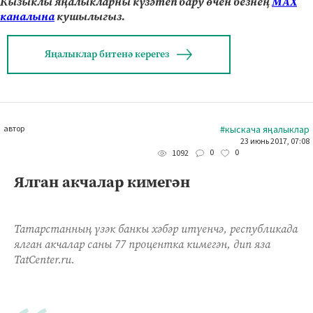
Кызыклы яңалыкларны күзәтеп бару өчен безнең
МАХ
каналына
кушылыгыз.
Яңалыклар битенә керегез
автор
#кыскача яңалыклар
23 июнь 2017, 07:08
0
0
1092
Ялган акчалар кимегән
Татарстанның үзәк банкы хәбәр итүенчә, республикада
ялган акчалар саны 77 процентка кимегән, дип яза
TatCenter.ru.