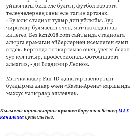
уйнаячагы билгеле булгач, футбол карарга
теләүчеләрнең саны әле тагын артачак.
- Бу юлы стадион тулыр дип уйлыйм. Зур
чиратлар булмасын өчен, матчка алданрак
килегез. Без kzn2018.com сайтында стадионга
алырга ярамаган әйберләрнең исемлеген язып
элдек. Кергәндә тоткарламас өчен, үзегез белән
зур кулчатыр, профессиональ фотоаппарат
алмагыз, - ди Владимир Леонов.
Матчка кадәр Fan-ID җанатар паспортын
булдырмаганнар өчен «Казан-Арена» каршында
махсус чатырлар эшләячәк.
Кызыклы яңалыкларны күзәтеп бару өчен безнең
МАХ
каналына
кушылыгыз.