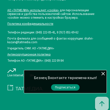
АО «ТАТМЕДИА» использует «cookie»
для персонализации
сервисов и удобства пользователей сайтом. Использование
«cookie» можно отменить в настройках браузера.
Политика конфиденциальности
Телефон редакции:
(843) 222-05-41, 8 (917) 851-69-62
Почта филиала для сообщений о фактах коррупции: shahri-
kazan@tatmedia.com
Учредитель СМИ: АО «ТАТМЕДИА»
Антикоррупционная политика
Телефон АО «ТАТМЕДИА»: (843) 222 09 84
Live Internet
16+
Безнең Вконтакте төркеменә языл!
Подписаться