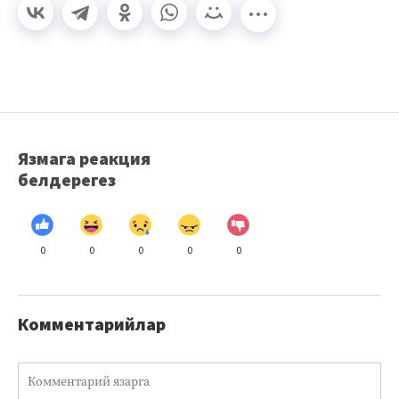
Язмага реакция
белдерегез
0
0
0
0
0
Комментарийлар