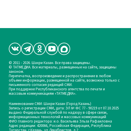
© 2011 - 2026. Шахри Казан. Все права защищены.
© ТАТМЕДИА. Все материалы, размещенные на сайте, защищены
законом.
Перепечатка, воспроизведение и распространение в любом
объеме информации, размещенной на сайте, возможна только с
письменного согласия редакций СМИ.
При поддержке Республиканского агентства по печати и
массовым коммуникациям «ТАТМЕДИА».
Наименование СМИ: Шахри Казан (Город Казань)
Запись о регистрации СМИ, дата: ЭЛ № ФС 77 - 90219 от 07.10.2025
выдано Федеральной службой по надзору в сфере связи,
информационных технологий и массовых коммуникаций
ФИО главного редактора: и.о. Васильева Эльза Рафаиловна
Адрес редакции: 420066, Российская Федерация, Республика
Татарстан, г.Казань, ул.Декабристов, д.2