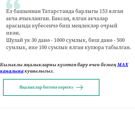
Ел башыннан Татарстанда барлыгы 153 ялган
акча ачыкланган. Баксаң, ялган акчалар
арасында күбесенчә биш меңлекләр очрый
икән.
Шулай ук 30 данә - 1000 сумлык, биш данә - 500
сумлык, ике 100 сумлык ялган купюра табылган.
Кызыклы яңалыкларны күзәтеп бару өчен безнең
МАХ
каналына
кушылыгыз.
Яңалыклар битенә керегез