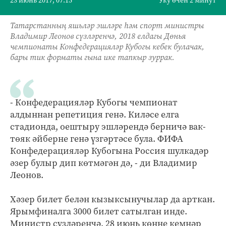
23 июнь 2017, 07:15
Уку өчен 2 минут
Татарстанның яшьләр эшләре һәм спорт министры
Владимир Леонов сүзләренчә, 2018 елдагы Дөнья
чемпионаты Конфедерацияләр Кубогы кебек булачак,
бары тик форматы гына ике тапкыр зуррак.
- Конфедерацияләр Кубогы чемпионат
алдыннан репетиция генә. Киләсе елга
стадионда, оештыру эшләрендә берничә вак-
төяк әйберне генә үзгәртәсе була. ФИФА
Конфедерацияләр Кубогына Россия шулкадәр
әзер булыр дип көтмәгән дә, - ди Владимир
Леонов.
Хәзер билет белән кызыксынучылар да арткан.
Ярымфиналга 3000 билет сатылган инде.
Министр сүзләренчә, 28 июнь көнне кемнәр