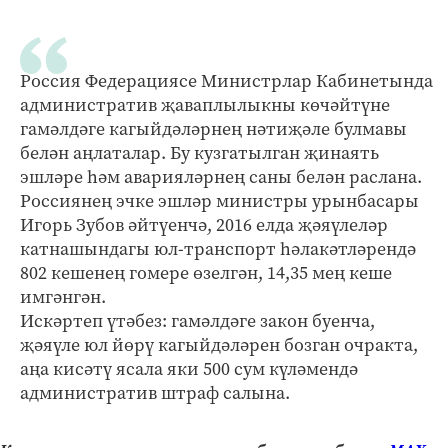
Россия Федерациясе Министрлар Кабинетында
административ җаваплылыкны көчәйтүне
гамәлдәге кагыйдәләрнең нәтиҗәле булмавы
белән аңлаталар. Бу кузгатылган җинаять
эшләре һәм аварияләрнең саны белән раслана.
Россиянең эчке эшләр министры урынбасары
Игорь Зубов әйтүенчә, 2016 елда җәяүлеләр
катнашындагы юл-транспорт һәлакәтләрендә
802 кешенең гомере өзелгән, 14,35 мең кеше
имгәнгән.
Искәртеп үтәбез: гамәлдәге закон буенча,
җәяүле юл йөрү кагыйдәләрен бозган очракта,
аңа кисәтү ясала яки 500 сум күләмендә
административ штраф салына.