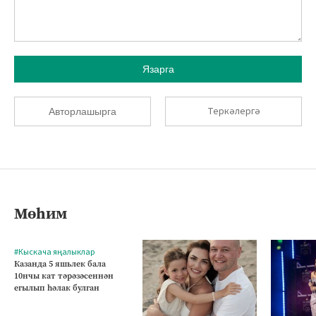
Язарга
Теркәлергә
Авторлашырга
Мөһим
#Кыскача яңалыклар
Казанда 5 яшьлек бала
10нчы кат тәрәзәсеннән
егылып һәлак булган