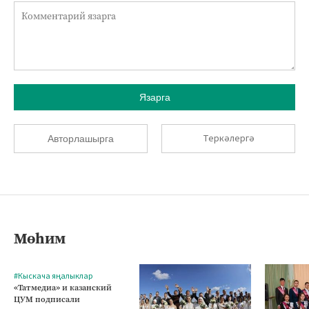
Язарга
Теркәлергә
Авторлашырга
Мөһим
#Кыскача яңалыклар
«Татмедиа» и казанский
ЦУМ подписали