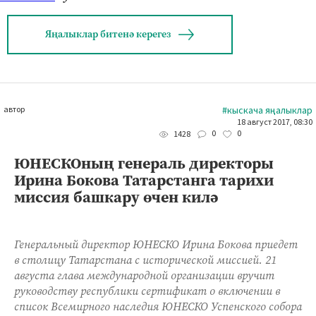
Яңалыклар битенә керегез
автор
#кыскача яңалыклар
18 август 2017, 08:30
0
0
1428
ЮНЕСКОның генераль директоры
Ирина Бокова Татарстанга тарихи
миссия башкару өчен килә
Генеральный директор ЮНЕСКО Ирина Бокова приедет
в столицу Татарстана с исторической миссией. 21
августа глава международной организации вручит
руководству республики сертификат о включении в
список Всемирного наследия ЮНЕСКО Успенского собора