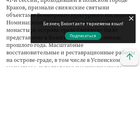
Краков, признали свияжские святыни
объектами Всемирного культурного наследия.
Номинационное досье «Успенский собор и
Безнең Вконтакте төркеменә языл!
монастырь острова-града Свияжск» было
Подписаться
представлено в Комитет ЮНЕСКО в начале
прошлого года. Масштабные
восстановительные и реставрационные работы
на острове-граде, в том числе в Успенском
монастыре, и подготовка номинационного
досье были проведены при содействии
республиканского фонда «Возрождение» под
руководством Государственного советника РТ
Минтимера Шаймиева. Поддержку номинации
также выразили постоянные представители
стран-членов Комитета Всемирного наследия:
Ливана, Зимбабве, Казахстана, Финляндии,
Турции и других стран.