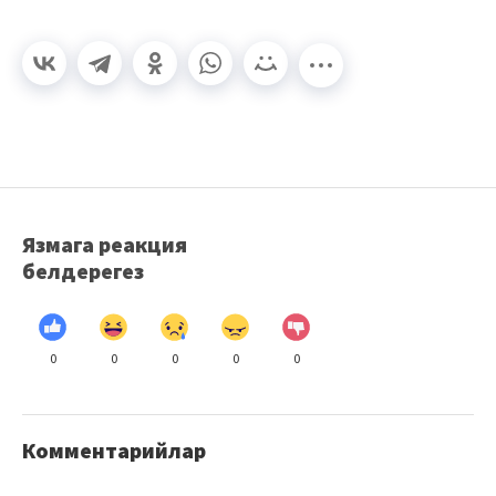
Язмага реакция
белдерегез
0
0
0
0
0
Комментарийлар