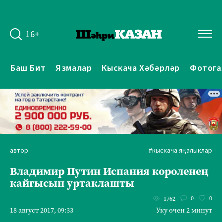
16+
Баш Бит
Язмалар
Кыскача Хәбәрләр
Фотога
автор
#кыскача яңалыклар
Владимир Путин Испания короленең
кайгысын уртаклашты
0
0
1762
18 август 2017, 09:33
Уку өчен 2 минут