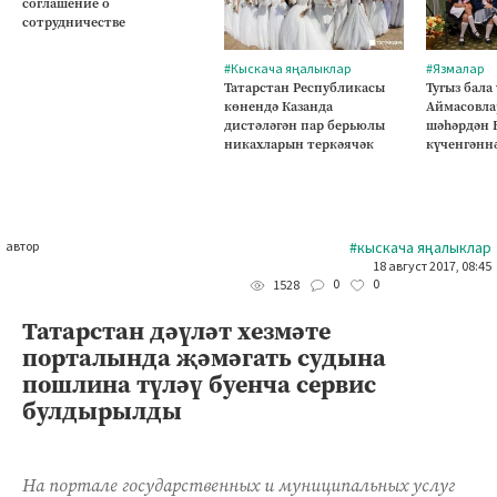
соглашение о
сотрудничестве
#Кыскача яңалыклар
#Язмалар
Татарстан Республикасы
Тугыз бала
көнендә Казанда
Аймасовла
дистәләгән пар берьюлы
шәһәрдән 
никахларын теркәячәк
күченгәнн
автор
#кыскача яңалыклар
18 август 2017, 08:45
0
0
1528
Татарстан дәүләт хезмәте
порталында җәмәгать судына
пошлина түләү буенча сервис
булдырылды
На портале государственных и муниципальных услуг