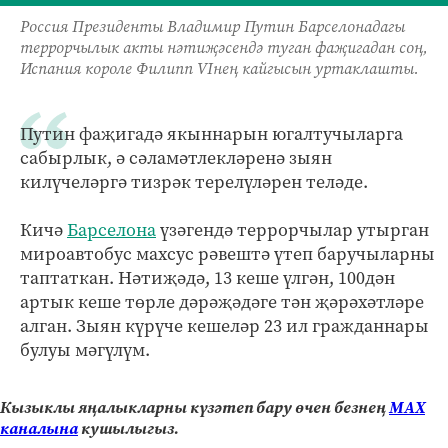
Россия Президенты Владимир Путин Барселонадагы
террорчылык акты нәтиҗәсендә туган фаҗигадан соң,
Испания короле Филипп VIнең кайгысын уртаклашты.
Путин фаҗигадә якыннарын югалтучыларга
сабырлык, ә сәламәтлекләренә зыян
килүчеләргә тизрәк терелүләрен теләде.
Кичә
Барселона
үзәгендә террорчылар утырган
мироавтобус махсус рәвештә үтеп баручыларны
таптаткан. Нәтиҗәдә, 13 кеше үлгән, 100дән
артык кеше төрле дәрәҗәдәге тән җәрәхәтләре
алган. Зыян күрүче кешеләр 23 ил гражданнары
булуы мәгүлүм.
Кызыклы яңалыкларны күзәтеп бару өчен безнең
МАХ
каналына
кушылыгыз.