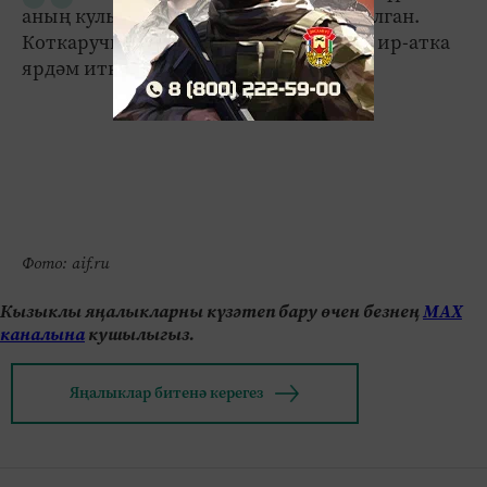
аның кулы кран кабинасы астында калган.
Коткаручылар зыян күргән 52 яшьлек ир-атка
ярдәм иткәннәр.
Фото: aif.ru
Кызыклы яңалыкларны күзәтеп бару өчен безнең
МАХ
каналына
кушылыгыз.
Яңалыклар битенә керегез