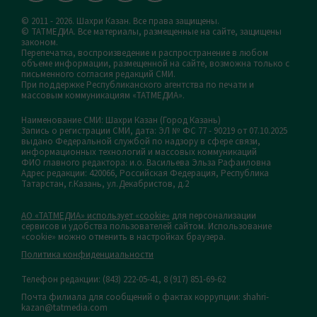
© 2011 - 2026. Шахри Казан. Все права защищены.
© ТАТМЕДИА. Все материалы, размещенные на сайте, защищены
законом.
Перепечатка, воспроизведение и распространение в любом
объеме информации, размещенной на сайте, возможна только с
письменного согласия редакций СМИ.
При поддержке Республиканского агентства по печати и
массовым коммуникациям «ТАТМЕДИА».
Наименование СМИ: Шахри Казан (Город Казань)
Запись о регистрации СМИ, дата: ЭЛ № ФС 77 - 90219 от 07.10.2025
выдано Федеральной службой по надзору в сфере связи,
информационных технологий и массовых коммуникаций
ФИО главного редактора: и.о. Васильева Эльза Рафаиловна
Адрес редакции: 420066, Российская Федерация, Республика
Татарстан, г.Казань, ул.Декабристов, д.2
АО «ТАТМЕДИА» использует «cookie»
для персонализации
сервисов и удобства пользователей сайтом. Использование
«cookie» можно отменить в настройках браузера.
Политика конфиденциальности
Телефон редакции:
(843) 222-05-41, 8 (917) 851-69-62
Почта филиала для сообщений о фактах коррупции: shahri-
kazan@tatmedia.com