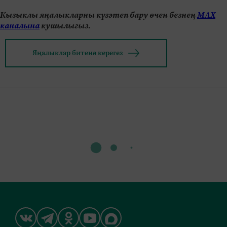
Кызыклы яңалыкларны күзәтеп бару өчен безнең
МАХ
каналына
кушылыгыз.
Яңалыклар битенә керегез