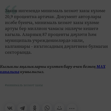
Закон нигезендә минималь хезмәт хакы күләме
20,9 процентка артачак. Документ авторлары
исәбе буенча, минималь хезмәт хакы күләме
артуы бер миллион чамасы эшләүче кешегә
кагыла. Аларның 87 проценты дәүләти һәм
муниципаль учреждениеләрдә эшли,
калганнары - икътисадның дәүләтнеке булмаган
секторында.
Кызыклы яңалыкларны күзәтеп бару өчен безнең
МАХ
каналына
кушылыгыз.
#минималь хезмәт хакы