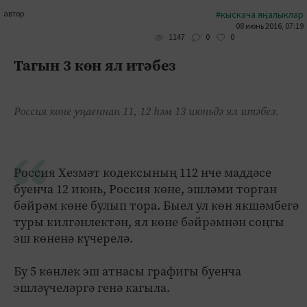
автор
#кыскача яңалыклар
08 июнь 2016, 07:19
0
0
1147
Тагын 3 көн ял итәбез
Россия көне уңаеннан 11, 12 һәм 13 июньдә ял итәбез.
Россия Хезмәт кодексының 112 нче маддәсе
буенча 12 июнь, Россия көне, эшләми торган
бәйрәм көне булып тора. Быел ул көн якшәмбегә
туры килгәнлектән, ял көне бәйрәмнән соңгы
эш көненә күчерелә.
Бу 5 көнлек эш атнасы графигы буенча
эшләүчеләргә генә кагыла.