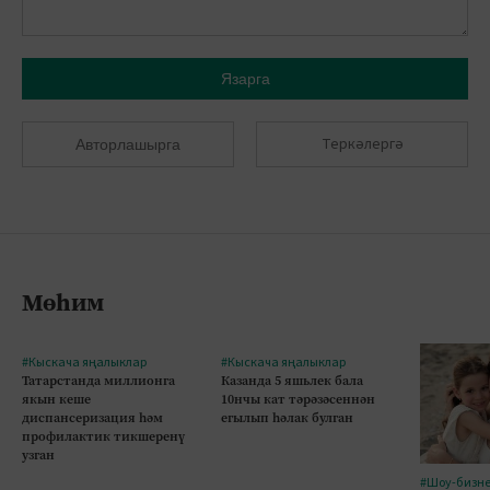
Язарга
Теркәлергә
Авторлашырга
Мөһим
#Кыскача яңалыклар
#Кыскача яңалыклар
Татарстанда миллионга
Казанда 5 яшьлек бала
якын кеше
10нчы кат тәрәзәсеннән
диспансеризация һәм
егылып һәлак булган
профилактик тикшеренү
узган
#Шоу-бизн