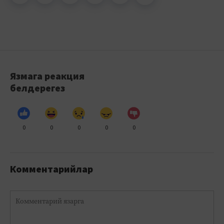
Язмага реакция
белдерегез
0
0
0
0
0
Комментарийлар