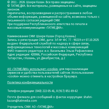
© 2011 - 2026. Шахри Казан. Все права защищены.
© ТАТМЕДИА. Все материалы, размещенные на сайте, защищены
законом.
Перепечатка, воспроизведение и распространение в любом
объеме информации, размещенной на сайте, возможна только с
письменного согласия редакций СМИ.
При поддержке Республиканского агентства по печати и
массовым коммуникациям «ТАТМЕДИА».
Наименование СМИ: Шахри Казан (Город Казань)
Запись о регистрации СМИ, дата: ЭЛ № ФС 77 - 90219 от 07.10.2025
выдано Федеральной службой по надзору в сфере связи,
информационных технологий и массовых коммуникаций
ФИО главного редактора: и.о. Васильева Эльза Рафаиловна
Адрес редакции: 420066, Российская Федерация, Республика
Татарстан, г.Казань, ул.Декабристов, д.2
АО «ТАТМЕДИА» использует «cookie»
для персонализации
сервисов и удобства пользователей сайтом. Использование
«cookie» можно отменить в настройках браузера.
Политика конфиденциальности
Телефон редакции:
(843) 222-05-41, 8 (917) 851-69-62
Почта филиала для сообщений о фактах коррупции: shahri-
kazan@tatmedia.com
Учредитель СМИ: АО «ТАТМЕДИА»