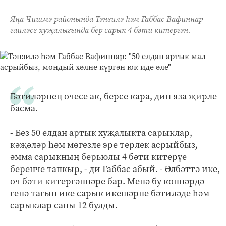
Яңа Чишмә районында Тәнзилә һәм Габбас Вафиннар
гаиләсе хуҗалыгында бер сарык 4 бәти китергән.
Бәтиләрнең өчесе ак, берсе кара, дип яза җирле
басма.
- Без 50 елдан артык хуҗалыкта сарыклар,
кәҗәләр һәм мөгезле эре терлек асрыйбыз,
әмма сарыкның берьюлы 4 бәти китерүе
беренче тапкыр, - ди Габбас абый. - Әлбәттә ике,
өч бәти китергәннәре бар. Менә бу көннәрдә
генә тагын ике сарык икешәрне бәтиләде һәм
сарыклар саны 12 булды.