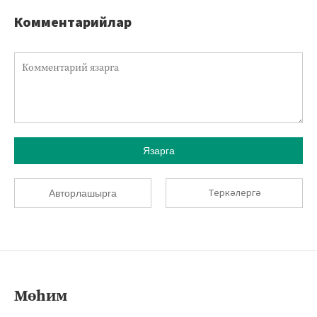
Комментарийлар
Язарга
Теркәлергә
Авторлашырга
Мөһим