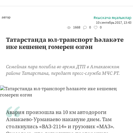
автор
#кыскача яңалыклар
10 сентябрь 2017, 13:43
0
0
1668
Татарстанда юл-транспорт һәлакәте
ике кешенең гомерен өзгән
Семейная пара погибла во время ДТП в Азнакаевском
районе Татарстана, передает пресс-служба МЧС РТ.
Авария произошла на 10 км автодороги
Азнакаево-Урманаево накануне днем. Там
столкнулись «ВАЗ-2114» и грузовик «МАЗ».