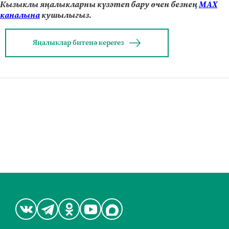
Кызыклы яңалыкларны күзәтеп бару өчен безнең
МАХ
каналына
кушылыгыз.
Яңалыклар битенә керегез