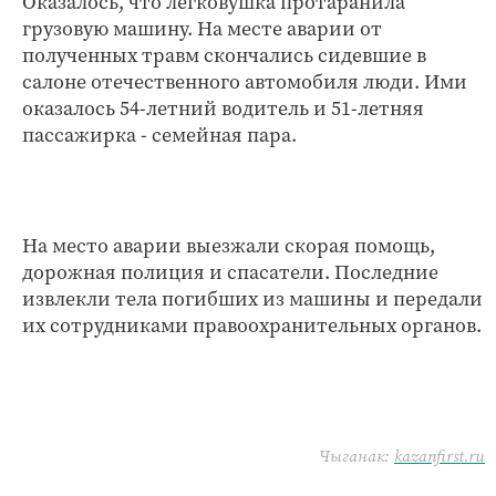
Оказалось, что легковушка протаранила
грузовую машину. На месте аварии от
полученных травм скончались сидевшие в
салоне отечественного автомобиля люди. Ими
оказалось 54-летний водитель и 51-летняя
пассажирка - семейная пара.
На место аварии выезжали скорая помощь,
дорожная полиция и спасатели. Последние
извлекли тела погибших из машины и передали
их сотрудниками правоохранительных органов.
Чыганак:
kazanfirst.ru