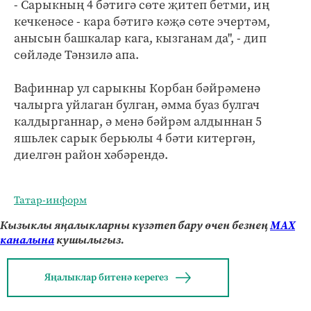
- Сарыкның 4 бәтигә сөте җитеп бетми, иң
кечкенәсе - кара бәтигә кәҗә сөте эчертәм,
анысын башкалар кага, кызганам да", - дип
сөйләде Тәнзилә апа.
Вафиннар ул сарыкны Корбан бәйрәменә
чалырга уйлаган булган, әмма буаз булгач
калдырганнар, ә менә бәйрәм алдыннан 5
яшьлек сарык берьюлы 4 бәти китергән,
диелгән район хәбәрендә.
Татар-информ
Кызыклы яңалыкларны күзәтеп бару өчен безнең
МАХ
каналына
кушылыгыз.
Яңалыклар битенә керегез