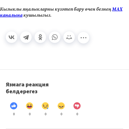
Кызыклы яңалыкларны күзәтеп бару өчен безнең
МАХ
каналына
кушылыгыз.
Язмага реакция
белдерегез
0
0
0
0
0