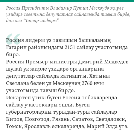
Россия Президенты Владимир Путин Мәскәүдә җирле
үзидарә советына депутатлар сайлавында тавыш бирде,
дип яза "Татар-информ".
Россия лидеры үз тавышын башкаланың
Гагарин районындагы 2151 сайлау участогында
бирә.
Россия Премьер-министры Дмитрий Медведев
шулай ук җирле үзидарә органнарына
депутатлар сайлауда катнашты. Хатыны
Светлана белән ул Мәскәүнең 2760 нчы
участогында тавыш бирде.
Искәртеп үтик: бүген Россия төбәкләрендә
сайлау участоклары эшли. Бүген
губернаторларны турыдан-туры сайлаулар
Киров, Новгород, Рязань, Саратов, Свердловск,
Томск, Ярославль өлкәләрендә, Марий Элда үтә.