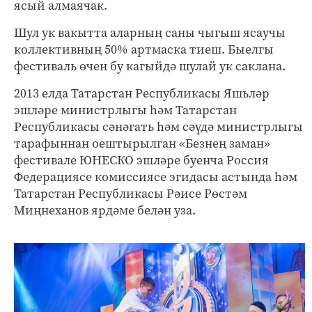
ясый алмаячак.
Шул ук вакытта аларның саны чыгыш ясаучы
коллективның 50% артмаска тиеш. Быелгы
фестиваль өчен бу кагыйдә шулай ук саклана.
2013 елда Татарстан Республикасы Яшьләр
эшләре министрлыгы һәм Татарстан
Республикасы сәнәгать һәм сәүдә министрлыгы
тарафыннан оештырылган «Безнең заман»
фестивале ЮНЕСКО эшләре буенча Россия
Федерациясе комиссиясе эгидасы астында һәм
Татарстан Республикасы Рәисе Рөстәм
Миңнеханов ярдәме белән уза.