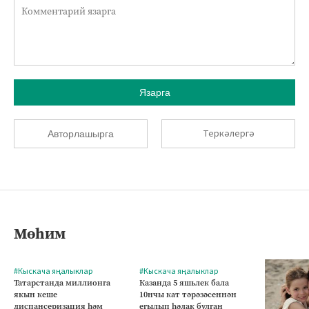
Язарга
Теркәлергә
Авторлашырга
Мөһим
#Кыскача яңалыклар
#Кыскача яңалыклар
Татарстанда миллионга
Казанда 5 яшьлек бала
якын кеше
10нчы кат тәрәзәсеннән
диспансеризация һәм
егылып һәлак булган