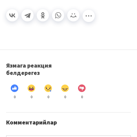
Язмага реакция
белдерегез
0
0
0
0
0
Комментарийлар