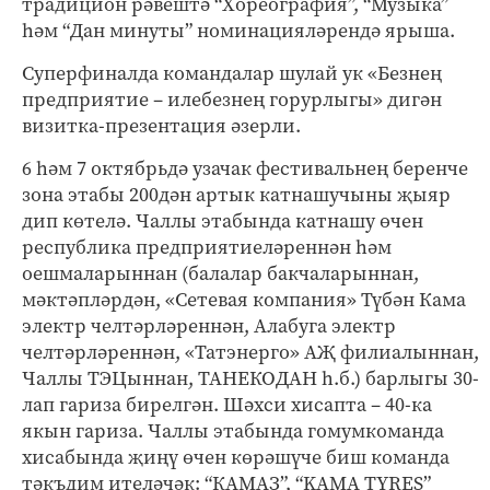
традицион рәвештә “Хореография”, “Музыка”
һәм “Дан минуты” номинацияләрендә ярыша.
Суперфиналда командалар шулай ук «Безнең
предприятие – илебезнең горурлыгы» дигән
визитка-презентация әзерли.
6 һәм 7 октябрьдә узачак фестивальнең беренче
зона этабы 200дән артык катнашучыны җыяр
дип көтелә. Чаллы этабында катнашу өчен
республика предприятиеләреннән һәм
оешмаларыннан (балалар бакчаларыннан,
мәктәпләрдән, «Сетевая компания» Түбән Кама
электр челтәрләреннән, Алабуга электр
челтәрләреннән, «Татэнерго» АҖ филиалыннан,
Чаллы ТЭЦыннан, ТАНЕКОДАН һ.б.) барлыгы 30-
лап гариза бирелгән. Шәхси хисапта – 40-ка
якын гариза. Чаллы этабында гомумкоманда
хисабында җиңү өчен көрәшүче биш команда
тәкъдим ителәчәк: “КАМАЗ”, “KAMA TYRES”