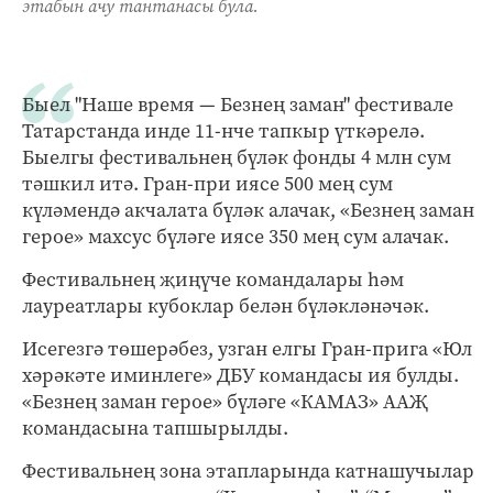
этабын ачу тантанасы була.
Быел "Наше время — Безнең заман" фестивале
Татарстанда инде 11-нче тапкыр үткәрелә.
Быелгы фестивальнең бүләк фонды 4 млн сум
тәшкил итә. Гран-при иясе 500 мең сум
күләмендә акчалата бүләк алачак, «Безнең заман
герое» махсус бүләге иясе 350 мең сум алачак.
Фестивальнең җиңүче командалары һәм
лауреатлары кубоклар белән бүләкләнәчәк.
Исегезгә төшерәбез, узган елгы Гран-прига «Юл
хәрәкәте иминлеге» ДБУ командасы ия булды.
«Безнең заман герое» бүләге «КАМАЗ» ААҖ
командасына тапшырылды.
Фестивальнең зона этапларында катнашучылар