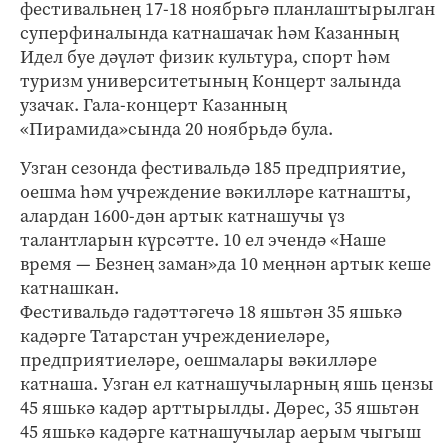
фестивальнең 17-18 ноябрьгә планлаштырылган
суперфиналында катнашачак һәм Казанның
Идел буе дәүләт физик культура, спорт һәм
туризм университетының Концерт залында
узачак. Гала-концерт Казанның
«Пирамида»сында 20 ноябрьдә була.
Узган сезонда фестивальдә 185 предприятие,
оешма һәм учреждение вәкилләре катнашты,
алардан 1600-дән артык катнашучы үз
талантларын күрсәтте. 10 ел эчендә «Наше
время — Безнең заман»да 10 меңнән артык кеше
катнашкан.
Фестивальдә гадәттәгечә 18 яшьтән 35 яшькә
кадәрге Татарстан учреждениеләре,
предприятиеләре, оешмалары вәкилләре
катнаша. Узган ел катнашучыларның яшь цензы
45 яшькә кадәр арттырылды. Дөрес, 35 яшьтән
45 яшькә кадәрге катнашучылар аерым чыгыш