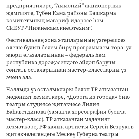
предприятиләре, “Аммоний” акционерлык
җәмгыяте, Түбән Кама районы Башкарма
комитетының мәгариф идарәсе һәм
СИБУР-“Нижнекамскнефтехим”.
Фестивальнең зона этапларының үзгәрешсез
өлеше булып белем бирү программасы тора: ул
жюри әгъзаларыннан – федераль һәм
республика дәрәҗәсендәге әйдәп баручы
сәнгать осталарыннан мастер-классларны үз
эченә ала.
Чаллыда үз осталыклары белән ТР атказанган
мәдәният хезмәткәре, «Дорога из города» бию
театры студиясе җитәкчесе Лилия
Баһаветдинова (заманча хореография буенча
мастер-класс), ТР атказанган мәдәният
хезмәткәре, РФ халык артисты Сергей Безруков
җитәкчелегендәге Мәскәү Губерна театры