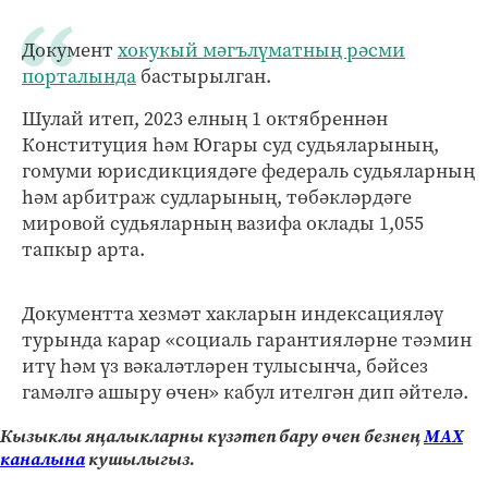
Документ
хокукый мәгълүматның рәсми
порталында
бастырылган.
Шулай итеп, 2023 елның 1 октябреннән
Конституция һәм Югары суд судьяларының,
гомуми юрисдикциядәге федераль судьяларның
һәм арбитраж судларының, төбәкләрдәге
мировой судьяларның вазифа оклады 1,055
тапкыр арта.
Документта хезмәт хакларын индексацияләү
турында карар «социаль гарантияләрне тәэмин
итү һәм үз вәкаләтләрен тулысынча, бәйсез
гамәлгә ашыру өчен» кабул ителгән дип әйтелә.
Кызыклы яңалыкларны күзәтеп бару өчен безнең
МАХ
каналына
кушылыгыз.