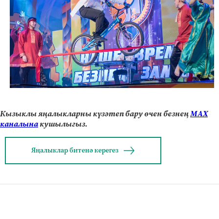
Кызыклы яңалыкларны күзәтеп бару өчен безнең
МАХ
каналына
кушылыгыз.
Яңалыклар битенә керегез