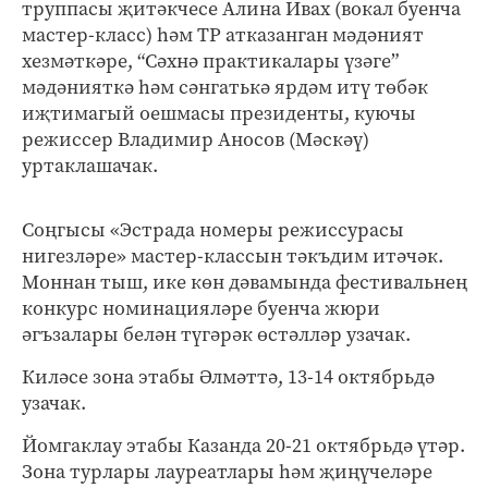
труппасы җитәкчесе Алина Ивах (вокал буенча
мастер-класс) һәм ТР атказанган мәдәният
хезмәткәре, “Сәхнә практикалары үзәге”
мәдәнияткә һәм сәнгатькә ярдәм итү төбәк
иҗтимагый оешмасы президенты, куючы
режиссер Владимир Аносов (Мәскәү)
уртаклашачак.
Соңгысы «Эстрада номеры режиссурасы
нигезләре» мастер-классын тәкъдим итәчәк.
Моннан тыш, ике көн дәвамында фестивальнең
конкурс номинацияләре буенча жюри
әгъзалары белән түгәрәк өстәлләр узачак.
Киләсе зона этабы Әлмәттә, 13-14 октябрьдә
узачак.
Йомгаклау этабы Казанда 20-21 октябрьдә үтәр.
Зона турлары лауреатлары һәм җиңүчеләре