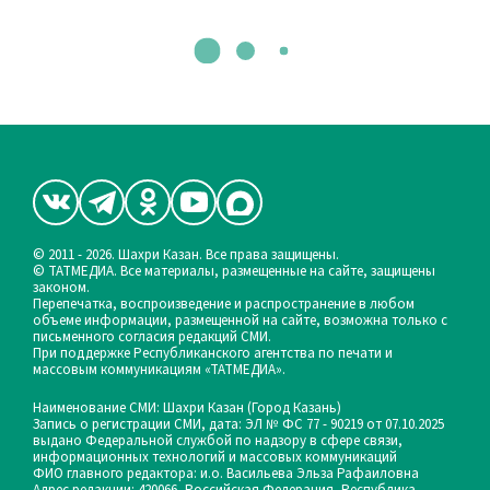
© 2011 - 2026. Шахри Казан. Все права защищены.
© ТАТМЕДИА. Все материалы, размещенные на сайте, защищены
законом.
Перепечатка, воспроизведение и распространение в любом
объеме информации, размещенной на сайте, возможна только с
письменного согласия редакций СМИ.
При поддержке Республиканского агентства по печати и
массовым коммуникациям «ТАТМЕДИА».
Наименование СМИ: Шахри Казан (Город Казань)
Запись о регистрации СМИ, дата: ЭЛ № ФС 77 - 90219 от 07.10.2025
выдано Федеральной службой по надзору в сфере связи,
информационных технологий и массовых коммуникаций
ФИО главного редактора: и.о. Васильева Эльза Рафаиловна
Адрес редакции: 420066, Российская Федерация, Республика