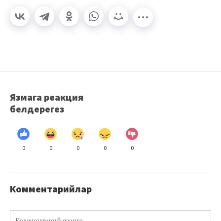
Язмага реакция
белдерегез
0
0
0
0
0
Комментарийлар