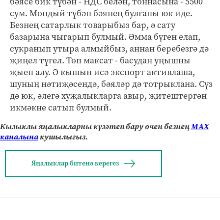
бәясе бик түбән - НДС белән, тоннасына - 5500
сум. Мондый түбән бәянең булганы юк иде.
Безнең сатарлык товарыбыз бар, ә сату
базарына чыгарып булмый. Әмма бүген елап,
сукранып утыра алмыйбыз, аннан беребезгә дә
җиңел түгел. Төп максат - басудан уңышны
җыеп алу. Ә кышын исә экспорт активлаша,
шуның нәтиҗәсендә, бәяләр дә тотрыклана. Сүз
дә юк, әлегә хуҗалыкларга авыр, җитештергән
икмәкне сатып булмый.
Кызыклы яңалыкларны күзәтеп бару өчен безнең
МАХ
каналына
кушылыгыз.
Яңалыклар битенә керегез