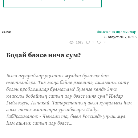
автор
#кыскача яңалыклар
25 август 2017, 07:15
0
0
1635
Бодай бәясе ничә сум?
Быел аграрийлар уңышны мулдан булачак дип
өметләндерә. Тик моңа бәйле рәвештә, ашлыкны сату
белән проблемалар булмасмы? Бүгенге көндә 3нче
класслы бодайның сатып алу бәясе ничә сум? Илдар
Гыйләҗев, Азнакай. Татарстанның авыл хуҗалыгы һәм
азык-төлек министры урынбасары Илдус
Габдрахманов: - Чынлап та, быел Россиядә уңыш мул
Һәм ашлык сатып алу бәясе...