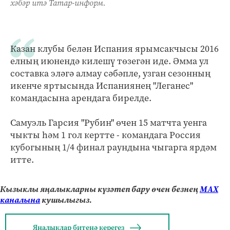
хәбәр итә Татар-информ.
Казан клубы белән Испания ярымсакчысы 2016
елның июнендә килешү төзегән иде. Әмма ул
составка эләгә алмау сәбәпле, узган сезонның
икенче яртысында Испаниянең "Леганес"
командасына арендага бирелде.
Самуэль Гарсия "Рубин" өчен 15 матчта уенга
чыкты һәм 1 гол кертте - командага Россия
кубогының 1/4 финал раундына чыгарга ярдәм
итте.
Кызыклы яңалыкларны күзәтеп бару өчен безнең
МАХ
каналына
кушылыгыз.
Яңалыклар битенә керегез