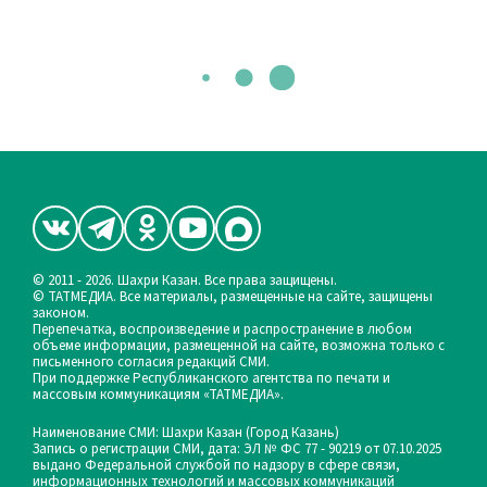
© 2011 - 2026. Шахри Казан. Все права защищены.
© ТАТМЕДИА. Все материалы, размещенные на сайте, защищены
законом.
Перепечатка, воспроизведение и распространение в любом
объеме информации, размещенной на сайте, возможна только с
письменного согласия редакций СМИ.
При поддержке Республиканского агентства по печати и
массовым коммуникациям «ТАТМЕДИА».
Наименование СМИ: Шахри Казан (Город Казань)
Запись о регистрации СМИ, дата: ЭЛ № ФС 77 - 90219 от 07.10.2025
выдано Федеральной службой по надзору в сфере связи,
информационных технологий и массовых коммуникаций