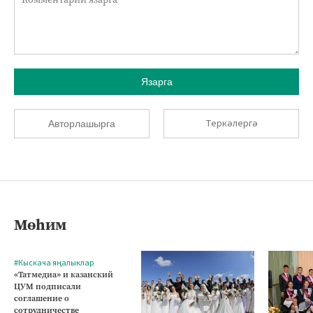
Язарга
Теркәлергә
Авторлашырга
Мөһим
#Кыскача яңалыклар
«Татмедиа» и казанский
ЦУМ подписали
соглашение о
сотрудничестве