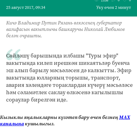
1536
25 август 2017, 09:34
Уку өчен 2 минут
Кичә Владимир Путин Рязань өлкәсенең губернатор
вазифасын вакытлычы башкаручы Николай Любимов
белән очрашты.
Сөйләшү барышында илбашы "Туры эфир"
вакытында килеп ирешкән шикаятьләр буенча
эш алып барылу мәсьәләсен дә калкытты. Эфир
вакытында юлларның торышы, транспорт,
авария хәлендәге тораклардан күчерү мәсьәләсе
һәм сәламәтлек саклау өлкәсенә кагылышлы
сораулар бирелгән иде.
Кызыклы яңалыкларны күзәтеп бару өчен безнең
МАХ
каналына
кушылыгыз.