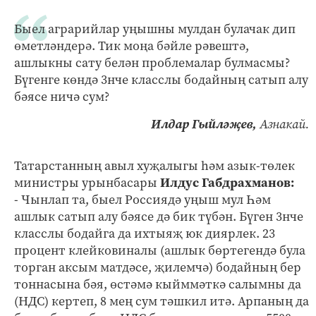
Быел аграрийлар уңышны мулдан булачак дип
өметләндерә. Тик моңа бәйле рәвештә,
ашлыкны сату белән проблемалар булмасмы?
Бүгенге көндә 3нче класслы бодайның сатып алу
бәясе ничә сум?
Илдар Гыйләҗев,
Азнакай.
Татарстанның авыл хуҗалыгы һәм азык-төлек
министры урынбасары
Илдус Габдрахманов:
- Чынлап та, быел Россиядә уңыш мул Һәм
ашлык сатып алу бәясе дә бик түбән. Бүген 3нче
класслы бодайга да ихтыяҗ юк диярлек. 23
процент клейковиналы (ашлык бөртегендә була
торган аксым матдәсе, җилемчә) бодайның бер
тоннасына бәя, өстәмә кыйммәткә салымны да
(НДС) кертеп, 8 мең сум тәшкил итә. Арпаның да