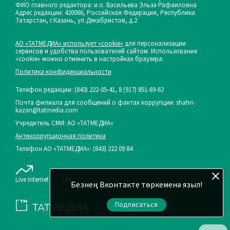
ФИО главного редактора: и.о. Васильева Эльза Рафаиловна
Адрес редакции: 420066, Российская Федерация, Республика
Татарстан, г.Казань, ул.Декабристов, д.2
АО «ТАТМЕДИА» использует «cookie»
для персонализации
сервисов и удобства пользователей сайтом. Использование
«cookie» можно отменить в настройках браузера.
Политика конфиденциальности
Телефон редакции:
(843) 222-05-41, 8 (917) 851-69-62
Почта филиала для сообщений о фактах коррупции: shahri-
kazan@tatmedia.com
Учредитель СМИ: АО «ТАТМЕДИА»
Антикоррупционная политика
Телефон АО «ТАТМЕДИА»: (843) 222 09 84
Live Internet
16+
Безнең Вконтакте төркеменә языл!
Подписаться