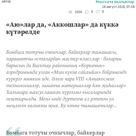
автор
#кыскача яңалыклар
16 август 2016, 07:38
0
0
1636
«Аю»лар да, «Аккошлар» да күккә
күтәрелде
Бомбага тотучы очкычлар, байкерлар тамашасы,
парашютчы осталардан мастер-класслар - боларны
барысын да Биектау районының «Коркачык»
аэродромында узган «Мин күкне сайлыйм» бәйрәмендә
күрергә мөмкин иде. Әлеге чара VIII «Авиакосмик
технологияләр, заманча материаллар һәм җиһазлар»
Халыкара махсуслашкан күргәзмә кысаларында
оештырылды. Менә инде дүртенче ел рәттән ул
меңләгән халыкны җыя. Бу көнне тамашачылар...
Бомбага тотучы очкычлар, байкерлар