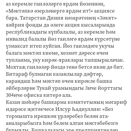
аз керемле гаиләләргә ярдәм йөзеннән,
«Мәктәпкә әзерләнергә ярдәм ит!» акциясе
бара. Татарстан Диния нәзарәтенең «Зәкят»
хәйрия фонды да әлеге акция кысаларында
республикадагы күпбалалы, аз керемле һәм
инвалид балалы йөз гаиләгә ярдәм күрсәтүне
үзмаксат итеп куйган. Йөз гаиләдәге укучы
балага мәктәп киеме, хезмәт дәресе өчен
тупланма, уку кирәк-яраклары тапшырылачак.
Мохтаҗ гаиләләр йөздә генә бетсә икән дә бит.
Битараф булмаган казанлылар дәфтәр,
карандаш һәм мәктәп өчен кирәкле башка
әйберләрне Тукай урамындагы 3нче йорттагы
304нче офиска китерә ала.
Казан шәһәре башкарма комитетының мәгариф
идарәсе җитәкчесе Илсур Һадиуллин: «Без
тормышта ирешкән үрләребез белән ата-
аналарыбызга һәм белем алган мәктәбебезгә
бурычлы. Башкаладагы эре предприятиеләр,