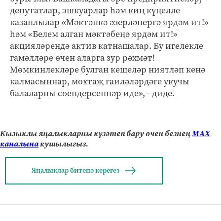
депутатлар, эшкуарлар һәм киң күңелле
казанлылар «Мәктәпкә әзерләнергә ярдәм ит!»
һәм «Белем алган мәктәбеңә ярдәм ит!»
акцияләрендә актив катнашалар. Бу игелекле
гамәлләре өчен аларга зур рәхмәт!
Мөмкинлекләре булган кешеләр ниятләп кенә
калмасыннар, мохтаҗ гаиләләрдәге укучы
балаларны сөендерсеннәр иде», - диде.
Кызыклы яңалыкларны күзәтеп бару өчен безнең
МАХ
каналына
кушылыгыз.
Яңалыклар битенә керегез