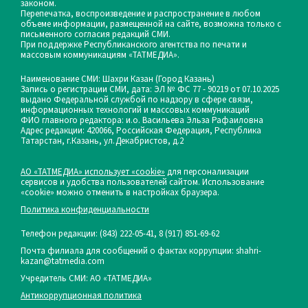
законом.
Перепечатка, воспроизведение и распространение в любом
объеме информации, размещенной на сайте, возможна только с
письменного согласия редакций СМИ.
При поддержке Республиканского агентства по печати и
массовым коммуникациям «ТАТМЕДИА».
Наименование СМИ: Шахри Казан (Город Казань)
Запись о регистрации СМИ, дата: ЭЛ № ФС 77 - 90219 от 07.10.2025
выдано Федеральной службой по надзору в сфере связи,
информационных технологий и массовых коммуникаций
ФИО главного редактора: и.о. Васильева Эльза Рафаиловна
Адрес редакции: 420066, Российская Федерация, Республика
Татарстан, г.Казань, ул.Декабристов, д.2
АО «ТАТМЕДИА» использует «cookie»
для персонализации
сервисов и удобства пользователей сайтом. Использование
«cookie» можно отменить в настройках браузера.
Политика конфиденциальности
Телефон редакции:
(843) 222-05-41, 8 (917) 851-69-62
Почта филиала для сообщений о фактах коррупции: shahri-
kazan@tatmedia.com
Учредитель СМИ: АО «ТАТМЕДИА»
Антикоррупционная политика