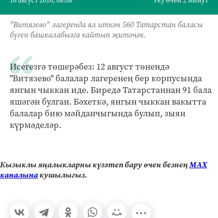
16 август 2016, 08:08
Уку өчен 2 минут
"Витязево" лагеренда ял иткән 560 Татарстан баласы
бүген башкалабызга кайтып җитәчәк.
Исегезгә төшерәбез: 12 август төнендә
"Витязево" балалар лагеренең бер корпусында
янгын чыккан иде. Биредә Татарстаннан 91 бала
яшәгән булган. Бәхеткә, янгын чыккан вакытта
балалар бию мәйданчыгында булып, зыян
күрмәделәр.
Кызыклы яңалыкларны күзәтеп бару өчен безнең
МАХ
каналына
кушылыгыз.