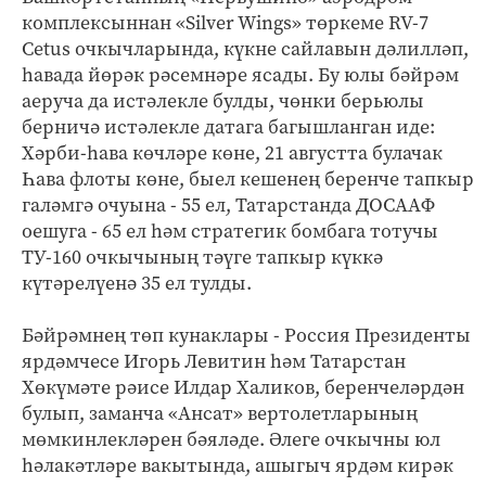
комплексыннан «Silver Wings» төркеме RV-7
Cetus очкычларында, күкне сайлавын дәлилләп,
һавада йөрәк рәсемнәре ясады. Бу юлы бәйрәм
аеруча да истәлекле булды, чөнки берьюлы
берничә истәлек­ле датага багышланган иде:
Хәрби-һава көчләре көне, 21 августта булачак
Һава флоты көне, быел кешенең беренче тапкыр
галәмгә очуына - 55 ел, Татарстанда ДОСААФ
оешуга - 65 ел һәм стратегик бомбага тотучы
ТУ-160 очкычының тәүге тапкыр күккә
күтәрелүенә 35 ел тулды.
Бәйрәмнең төп кунак­лары - Россия Президенты
ярдәмчесе Игорь Левитин һәм Татарстан
Хөкүмәте рәисе Илдар Халиков, беренчеләрдән
булып, заманча «Ансат» вертолетларының
мөмкинлекләрен бәяләде. Әлеге очкычны юл
һәлакәтләре вакытында, ашыгыч ярдәм кирәк