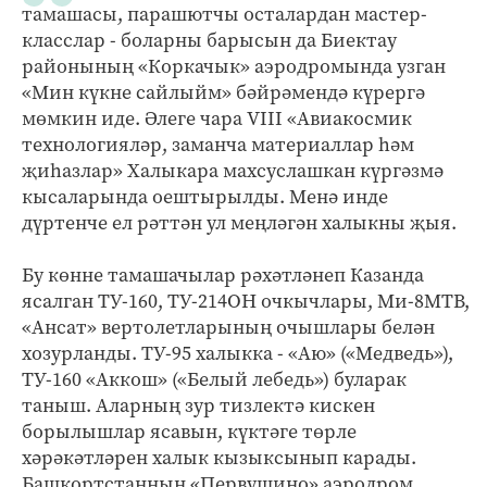
тамашасы, парашютчы осталардан мастер-
класслар - боларны барысын да Биектау
районының «Коркачык» аэродромында узган
«Мин күкне сайлыйм» бәйрәмендә күрергә
мөмкин иде. Әлеге чара VIII «Авиакосмик
технологияләр, заманча материаллар һәм
җиһазлар» Халыкара махсуслашкан күргәзмә
кысаларында оештырылды. Менә инде
дүртенче ел рәттән ул меңләгән халыкны җыя.
Бу көнне тамашачылар рәхәтләнеп Казанда
ясалган ТУ-160, ТУ-214ОН очкычлары, Ми-8МТВ,
«Ансат» вертолетларының очышлары белән
хозурланды. ТУ-95 халыкка - «Аю» («Медведь»),
ТУ-160 «Аккош» («Белый лебедь») буларак
таныш. Аларның зур тизлектә кискен
борылыш­лар ясавын, күктәге төрле
хәрәкәтләрен халык кызыксынып карады.
Башкортстанның «Первушино» аэродром