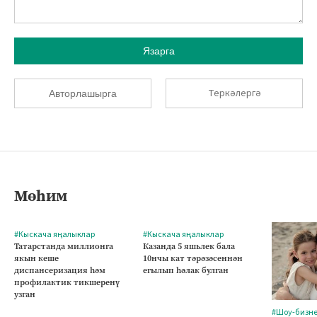
Язарга
Теркәлергә
Авторлашырга
Мөһим
#Кыскача яңалыклар
#Кыскача яңалыклар
Татарстанда миллионга
Казанда 5 яшьлек бала
якын кеше
10нчы кат тәрәзәсеннән
диспансеризация һәм
егылып һәлак булган
профилактик тикшеренү
узган
#Шоу-бизн