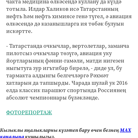
чакта медицина өлкәсендә куллану да күздә
тотыла. Илдар Халиков исә Татарстанның
нефть һәм нефть химиясе генә түгел, ә авиация
өлкәсендә дә казанышларга ия төбәк булуын
искәртте.
- Татарстанда очкыч­лар, вертолетлар, заманча
пилотсыз очкычлар төзүгә, авиация уку
йортларының фәнни-гамәли, матди нигезен
ныгытуга зур игътибар бирелә, - диде ул, бу
тармакта алдынгы белгечләргә Рәхмәт
хатларын да тап­шырды. Чарада шулай ук 2016
елда классик парашют спортында Россия­нең
абсолют чемпионнары бүләкләнде.
ФОТОРЕПОРТАЖ
Кызыклы яңалыкларны күзәтеп бару өчен безнең
МАХ
каналына
кушылыгыз.