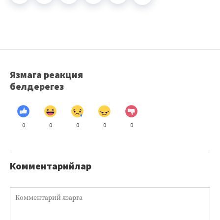
Язмага реакция
белдерегез
0
0
0
0
0
Комментарийлар