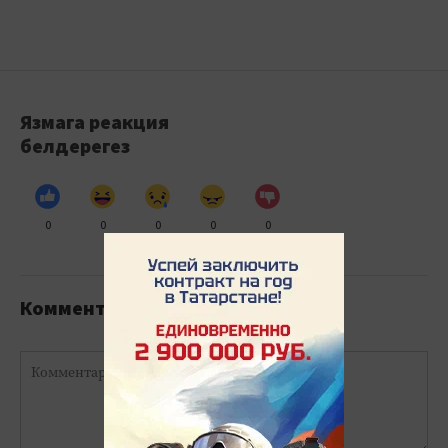
Язмага реакция
белдерегез
0
0
0
0
0
Комментарийлар