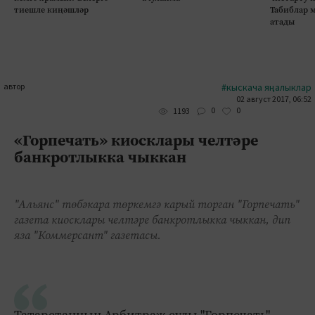
тиешле киңәшләр
Табиблар 
атады
автор
#кыскача яңалыклар
02 август 2017, 06:52
0
0
1193
«Горпечать» киосклары челтәре
банкротлыкка чыккан
"Альянс" төбәкара төркемгә карый торган "Горпечать"
газета киосклары челтәре банкротлыкка чыккан, дип
яза "Коммерсант" газетасы.
Татарстанның Арбитраж суды "Горпечать"