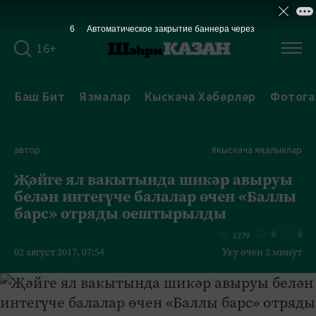
6
Автоматическое закрытие баннера через
16+
Баш Бит
Язмалар
Кыскача Хәбәрләр
Фотога
автор
#кыскача яңалыклар
Җәйге ял вакытында шикәр авыруы
белән интегүче балалар өчен «Баллы
барс» отряды оештырылды
0
0
1279
02 август 2017, 07:54
Уку өчен 2 минут