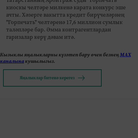
киоскы челтәре милкенә карата конкурс эше
ачты. Хәзерге вакытта кредит бирүчеләрнең
"Горпечать" челтәренә 17,6 миллион сумлык
таләпләре бар. Әмма контрагентлардан
гаризалар керү дәвам итә.
Кызыклы яңалыкларны күзәтеп бару өчен безнең
МАХ
каналына
кушылыгыз.
Яңалыклар битенә керегез