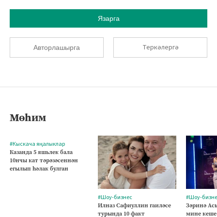
Язарга
Теркәлергә
Авторлашырга
Мөһим
#Кыскача яңалыклар
Казанда 5 яшьлек бала
10нчы кат тәрәзәсеннән
егылып һәлак булган
#Шоу-бизнес
#Шоу-бизн
Илназ Сафиуллин гаиләсе
Зәринә Асы
турында 10 факт
мине кеше