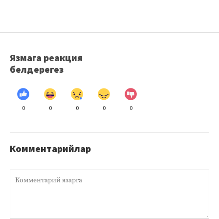
Язмага реакция
белдерегез
0
0
0
0
0
Комментарийлар