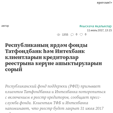
яратсын!»
автор
#кыскача яңалыклар
11 июль 2017, 13:15
0
0
1355
Республиканың ярдәм фонды
Татфондбанк һәм Интехбанк
клиентларын кредиторлар
реестрына керүне ашыктыруларын
сорый
Республиканский фонд поддержки (РФП) призывает
клиентов Татфондбанка и Интехбанка поторопиться
с включением в реестр кредиторов, сообщает пресс-
служба фонда. Клиентам ТФБ и Интехбанка
напоминают, что реестр будет закрыт 31 июля 2017