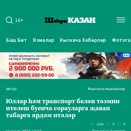
16+
Баш Бит
Язмалар
Кыскача Хәбәрләр
Фотога
автор
#кыскача яңалыклар
Юллар һәм транспорт белән тәэмин
ителеш буенча сорауларга җавап
табарга ярдәм итәләр
0
0
1296