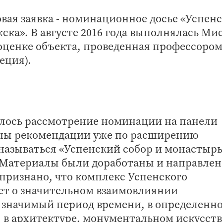
овая заявка - номинационное досье «Успен
ска». В августе 2016 года выполнялась Ми
ценке объекта, проведенная профессоро
еция).
оялось рассмотрение номинации на панели
аны рекомендации уже по расширению
называться «Успенский собор и монастыр
. Материалы были доработаны и направле
ризнано, что комплекс Успенского
ет о значительном взаимовлиянии
в значимый период времени, в определенн
 в архитектуре, монументальном искусств