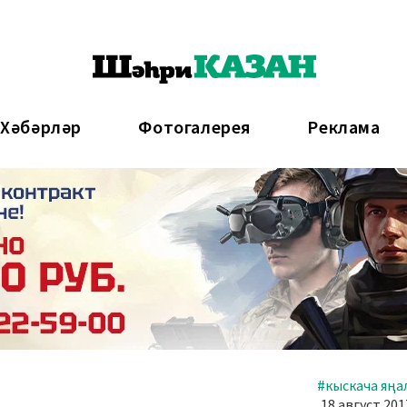
 Хәбәрләр
Фотогалерея
Реклама
#кыскача яңа
18 август 201