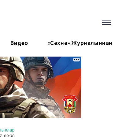
Видео
«Сәхнә» Журналыннан
лыклар
7, 08:30