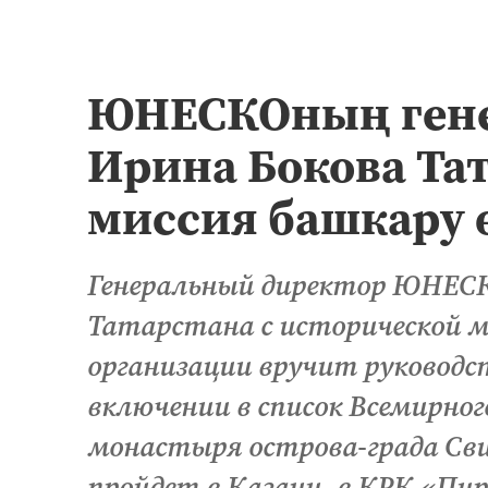
ЮНЕСКОның гене
Ирина Бокова Та
миссия башкару 
Генеральный директор ЮНЕСК
Татарстана с исторической м
организации вручит руководс
включении в список Всемирног
монастыря острова-града Св
пройдет в Казани, в КРК «Пир