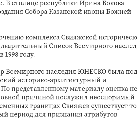
ре. В столице республики Ирина Бокова
создания Собора Казанской иконы Божией
ючению комплекса Свияжской историческ
редварительный Список Всемирного насле
 1998 году.
нтр Всемирного наследия ЮНЕСКО была по
ский историко-архитектурный и
По представленному материалу оценка н
новной причиной послужил неоспоримый
временных границах Свияжск существует т
ьный период для признания атрибутов
.