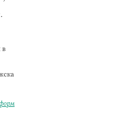
.
 в
жска
форм