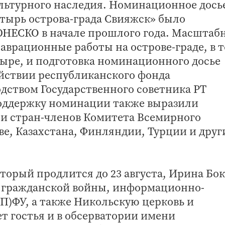
льтурного наследия. Номинационное дось
тырь острова-града Свияжск» было
ЮНЕСКО в начале прошлого года. Масштаб
аврационные работы на острове-граде, в 
ыре, и подготовка номинационного досье
йствии республиканского фонда
дством Государственного советника РТ
ддержку номинации также выразили
и стран-членов Комитета Всемирного
ве, Казахстана, Финляндии, Турции и друг
оторый продлится до 23 августа, Ирина Бо
й гражданской войны, информационно-
П)ФУ, а также Никольскую церковь и
т гостья и в обсерватории имени