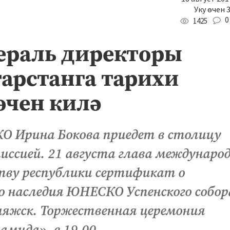
Уку өчен 
0
1425
раль директоры
тарстанга тарихи
өчен килә
О Ирина Бокова приедет в столицу
иссией. 21 августа глава междунаро
тву республики сертификат о
о наследия ЮНЕСКО Успенского собор
ияжск. Торжественная церемония
амида», в 19.00.