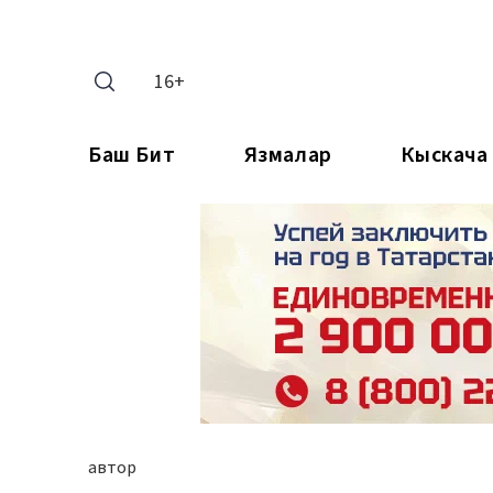
16+
Баш Бит
Язмалар
Кыскача
автор