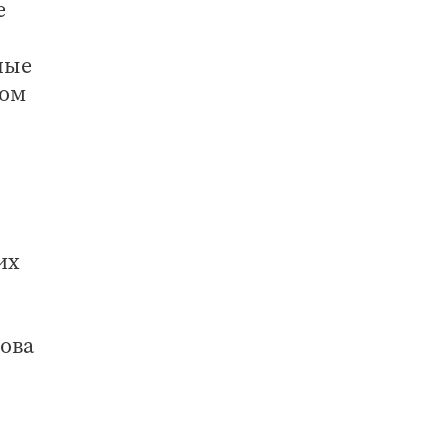
е
ные
том
их
кова