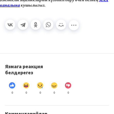
каналына
кушылыгыз.
Язмага реакция
белдерегез
0
0
0
0
0
Комментарийлар