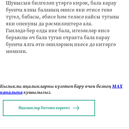
Шунысын билгеләп үтәргә кирәк, бала карау
буенча ялны баланың әнисе яки әтисе генә
түгел, бабасы, әбисе һәм теләсә кайсы туганы
яки опекуны да рәсмиләштерә ала.
Гаиләдә бер елда ике бала, игезәкләр яисә
берьюлы өч бала туган очракта бала карау
буенча ялга әти-әниләрнең икесе дә китәргә
мөмкин.
Кызыклы яңалыкларны күзәтеп бару өчен безнең
МАХ
каналына
кушылыгыз.
Яңалыклар битенә керегез