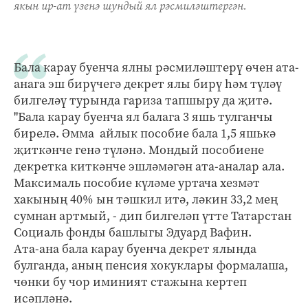
якын ир-ат үзенә шундый ял рәсмиләштергән.
Бала карау буенча ялны рәсмиләштерү өчен ата-
анага эш бирүчегә декрет ялы бирү һәм түләү
билгеләү турында гариза тапшыру да җитә.
"Бала карау буенча ял балага 3 яшь тулганчы
бирелә. Әмма айлык пособие бала 1,5 яшькә
җиткәнче генә түләнә. Мондый пособиене
декретка киткәнче эшләмәгән ата-аналар ала.
Максималь пособие күләме уртача хезмәт
хакының 40% ын тәшкил итә, ләкин 33,2 мең
сумнан артмый, - дип билгеләп үтте Татарстан
Социаль фонды башлыгы Эдуард Вафин.
Ата-ана бала карау буенча декрет ялында
булганда, аның пенсия хокуклары формалаша,
чөнки бу чор иминият стажына кертеп
исәпләнә.