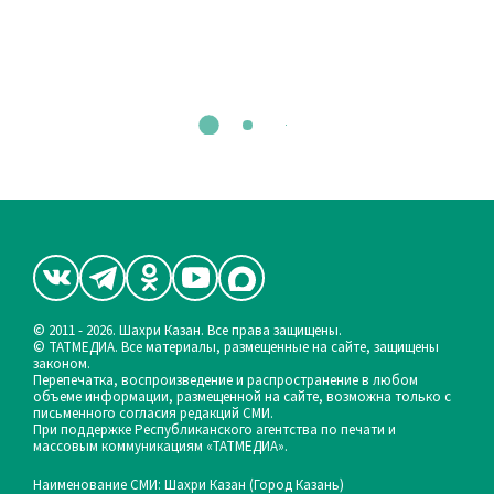
© 2011 - 2026. Шахри Казан. Все права защищены.
© ТАТМЕДИА. Все материалы, размещенные на сайте, защищены
законом.
Перепечатка, воспроизведение и распространение в любом
объеме информации, размещенной на сайте, возможна только с
письменного согласия редакций СМИ.
При поддержке Республиканского агентства по печати и
массовым коммуникациям «ТАТМЕДИА».
Наименование СМИ: Шахри Казан (Город Казань)