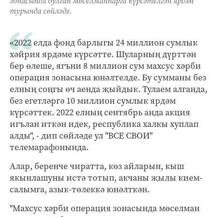
зонасында булган мөселманнарга күрсәтелгән ярдәм
турында сөйләде.
«2022 елда фонд барлыгы 24 миллион сумлык
хәйрия ярдәме күрсәтте. Шуларның дүрттән
бер өлеше, ягъни 8 миллион сум махсус хәрби
операция зонасына юнәлтелде. Бу сумманы без
елның соңгы өч аенда җыйдык. Тулаем алганда,
без егетләргә 10 миллион сумлык ярдәм
күрсәттек. 2022 елның сентябрь анда акция
игълан иткән идек, республика халкы хуплап
алды", - дип сөйләде ул "ВСЕ СВОИ"
телемарафонында.
Алар, беренче чиратта, көз айларын, кыш
якынлашуны истә тотып, акчаны җылы кием-
салымга, азык-төлеккә юнәлткән.
"Махсус хәрби операция зонасында мөселман