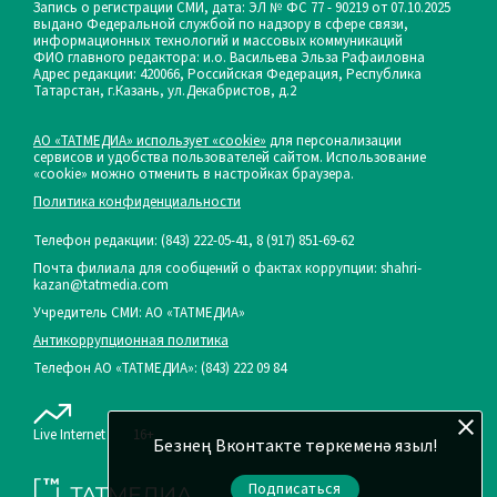
Запись о регистрации СМИ, дата: ЭЛ № ФС 77 - 90219 от 07.10.2025
выдано Федеральной службой по надзору в сфере связи,
информационных технологий и массовых коммуникаций
ФИО главного редактора: и.о. Васильева Эльза Рафаиловна
Адрес редакции: 420066, Российская Федерация, Республика
Татарстан, г.Казань, ул.Декабристов, д.2
АО «ТАТМЕДИА» использует «cookie»
для персонализации
сервисов и удобства пользователей сайтом. Использование
«cookie» можно отменить в настройках браузера.
Политика конфиденциальности
Телефон редакции:
(843) 222-05-41, 8 (917) 851-69-62
Почта филиала для сообщений о фактах коррупции: shahri-
kazan@tatmedia.com
Учредитель СМИ: АО «ТАТМЕДИА»
Антикоррупционная политика
Телефон АО «ТАТМЕДИА»: (843) 222 09 84
Live Internet
16+
Безнең Вконтакте төркеменә языл!
Подписаться