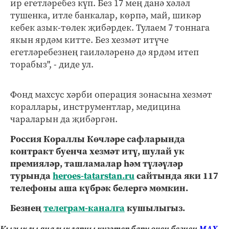
ир егетләребез күп. Без 17 мең данә хәләл
тушенка, итле банкалар, көрпә, май, шикәр
кебек азык-төлек җибәрдек. Тулаем 7 тоннага
якын ярдәм китте. Без хезмәт итүче
егетләребезнең гаиләләренә дә ярдәм итеп
торабыз", - диде ул.
Фонд махсус хәрби операция зонасына хезмәт
кораллары, инструментлар, медицина
чараларын да җибәргән.
Россия Кораллы Көчләре сафларында
контракт буенча хезмәт итү, шулай ук
премияләр, ташламалар һәм түләүләр
турында
heroes-tatarstan.ru
сайтында яки 117
телефоны аша күбрәк белергә мөмкин.
Безнең
телеграм-каналга
кушылыгыз.
Кызыклы яңалыкларны күзәтеп бару өчен безнең
МАХ