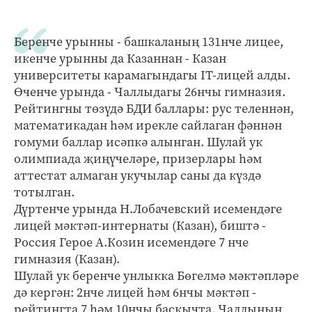
Беренче урынны - башкаланың 131нче лицее,
икенче урынны да Казаннан - Казан
университеты карамагындагы IТ-лицей алды.
Өченче урында - Чаллыдагы 26нчы гимназия.
Рейтингны төзүдә БДИ баллары: рус теленнән,
математикадан һәм ирекле сайлаган фәннән
гомуми баллар исәпкә алынган. Шулай ук
олимпиада җиңүчеләре, призерлары һәм
аттестат алмаган укучылар саны да күздә
тотылган.
Дүртенче урында Н.Лобачевский исемендәге
лицей мәктәп-интернаты (Казан), биштә -
Россия Герое А.Козин исемендәге 7 нче
гимназия (Казан).
Шулай ук беренче унлыкка Бөгелмә мәктәпләре
дә кергән: 2нче лицей һәм 6нчы мәктәп -
рейтингта 7 һәм 10нчы баскычта. Чаллының