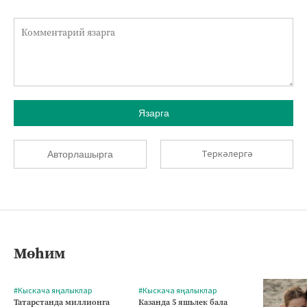
Язарга
Теркәлергә
Авторлашырга
Мөһим
#Кыскача яңалыклар
#Кыскача яңалыклар
Татарстанда миллионга
Казанда 5 яшьлек бала