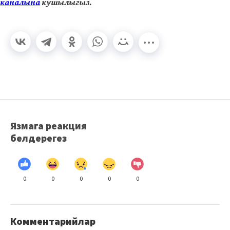
каналына
кушылыгыз.
Язмага реакция
белдерегез
0
0
0
0
0
Комментарийлар