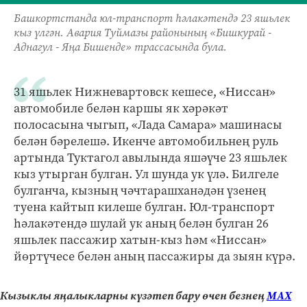
Башкортстанда юл-транспорт һәлакәтендә 23 яшьлек
кыз үлгән. Авария Туймазы районының «Бишкурай -
Аднагул - Яңа Бишенде» трассасында була.
31 яшьлек Нижневартовск кешесе, «Ниссан»
автомобиле белән каршы як хәрәкәт
полосасына чыгып, «Лада Самара» машинасы
белән бәрелешә. Икенче автомобильнең руль
артында Туктагол авылында яшәүче 23 яшьлек
кыз утырган булган. Ул шунда ук үлә. Билгеле
булганча, кызның чәчтарашханәдән үзенең
туена кайтып килеше булган. Юл-транспорт
һәлакәтендә шулай ук аның белән булган 26
яшьлек пассажир хатын-кыз һәм «Ниссан»
йөртүчесе белән аның пассажиры да зыян күрә.
Кызыклы яңалыкларны күзәтеп бару өчен безнең
МАХ