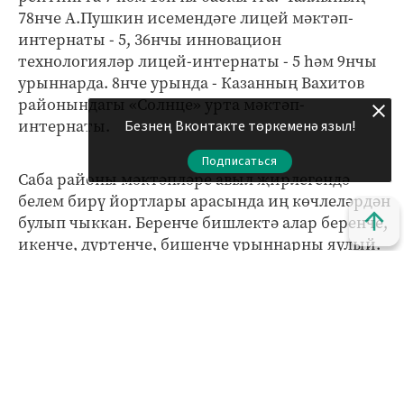
78нче А.Пушкин исемендәге лицей мәктәп-
интернаты - 5, 36нчы инновацион
технологияләр лицей-интернаты - 5 һәм 9нчы
урыннарда. 8нче урында - Казанның Вахитов
районындагы «Солнце» урта мәктәп-
интернаты.
Безнең Вконтакте төркеменә языл!
Подписаться
Саба районы мәктәпләре авыл җирлегендә
белем бирү йортлары арасында иң көчлеләрдән
булып чыккан. Беренче бишлектә алар беренче,
икенче, дүртенче, бишенче урыннарны яулый.
Өченче урынга Кукмарадагы күп профильле
А.Булатов исемендәге лицей чыккан.
Сүз уңаеннан, 30 август көнне Россия мәгариф
һәм фән министры Ольга Васильева
Гомумроссия ата-аналар җыелышы уздыра.
Дүртенче тапкыр үткәрелә торган җыелыш,
елдагыча, Россия төбәкләре белән турыдан-