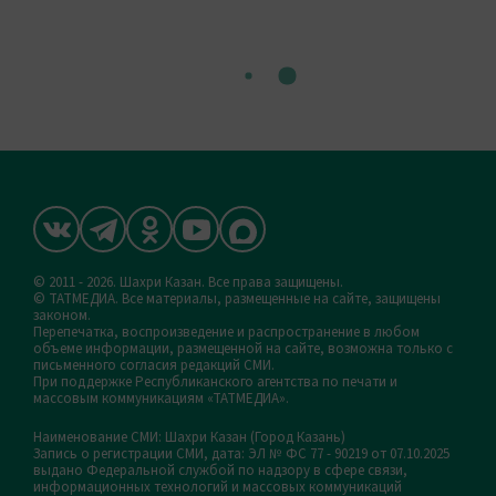
© 2011 - 2026. Шахри Казан. Все права защищены.
© ТАТМЕДИА. Все материалы, размещенные на сайте, защищены
законом.
Перепечатка, воспроизведение и распространение в любом
объеме информации, размещенной на сайте, возможна только с
письменного согласия редакций СМИ.
При поддержке Республиканского агентства по печати и
массовым коммуникациям «ТАТМЕДИА».
Наименование СМИ: Шахри Казан (Город Казань)
Запись о регистрации СМИ, дата: ЭЛ № ФС 77 - 90219 от 07.10.2025
выдано Федеральной службой по надзору в сфере связи,
информационных технологий и массовых коммуникаций