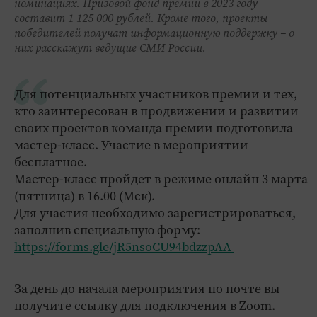
номинациях. Призовой фонд премии в 2023 году
составит 1 125 000 рублей. Кроме того, проекты
победителей получат информационную поддержку – о
них расскажут ведущие СМИ России.
Для потенциальных участников премии и тех,
кто заинтересован в продвижении и развитии
своих проектов команда премии подготовила
мастер-класс. Участие в мероприятии
бесплатное.
Мастер-класс пройдет в режиме онлайн 3 марта
(пятница) в 16.00 (Мск).
Для участия необходимо зарегистрироваться,
заполнив специальную форму:
https://forms.gle/jR5nsoCU94bdzzpAA
За день до начала мероприятия по почте вы
получите ссылку для подключения в Zoom.