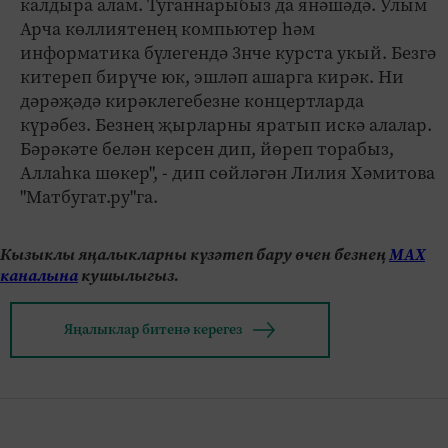
калдыра алам. Туганнарыбыз да янәшәдә. Улым
Арча көллиятенең компьютер һәм
информатика бүлегендә 3нче курста укый. Безгә
китереп бирүче юк, эшләп ашарга кирәк. Ни
дәрәҗәдә кирәклегебезне концертларда
күрәбез. Безнең җырларны яратып искә алалар.
Бәрәкәте белән керсен дип, йөреп торабыз,
Аллаһка шөкер", - дип сөйләгән Лилия Хәмитова
"Матбугат.ру"га.
Кызыклы яңалыкларны күзәтеп бару өчен безнең
МАХ
каналына
кушылыгыз.
Яңалыклар битенә керегез