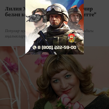
Лилия Хәмитова: "Онкологик чир
белән көрәшүебезгә 5нче ел китте"
Популяр җырчы Лилия Хәмитова тормышындагы
яңалыклары белән уртаклашты.