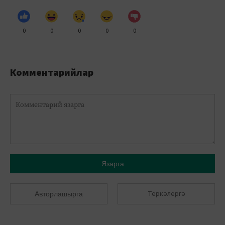
0
0
0
0
0
Комментарийлар
Язарга
Теркәлергә
Авторлашырга