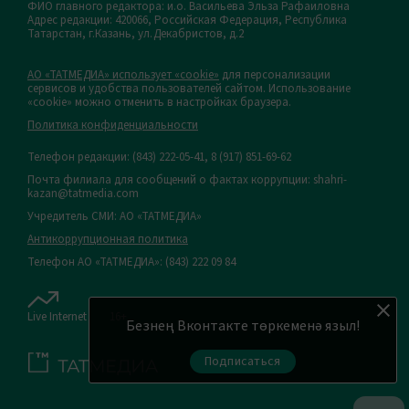
ФИО главного редактора: и.о. Васильева Эльза Рафаиловна
Адрес редакции: 420066, Российская Федерация, Республика
Татарстан, г.Казань, ул.Декабристов, д.2
АО «ТАТМЕДИА» использует «cookie»
для персонализации
сервисов и удобства пользователей сайтом. Использование
«cookie» можно отменить в настройках браузера.
Политика конфиденциальности
Телефон редакции:
(843) 222-05-41, 8 (917) 851-69-62
Почта филиала для сообщений о фактах коррупции: shahri-
kazan@tatmedia.com
Учредитель СМИ: АО «ТАТМЕДИА»
Антикоррупционная политика
Телефон АО «ТАТМЕДИА»: (843) 222 09 84
Live Internet
16+
Безнең Вконтакте төркеменә языл!
Подписаться