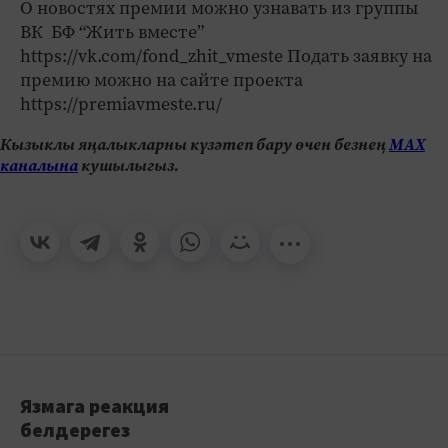
О новостях премии можно узнавать из группы
ВК БФ “Жить вместе”
https://vk.com/fond_zhit_vmeste Подать заявку на
премию можно на сайте проекта
https://premiavmeste.ru/
Кызыклы яңалыкларны күзәтеп бару өчен безнең
МАХ
каналына
кушылыгыз.
Язмага реакция
белдерегез