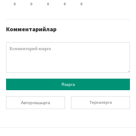
0
0
0
0
0
Комментарийлар
Язарга
Теркәлергә
Авторлашырга