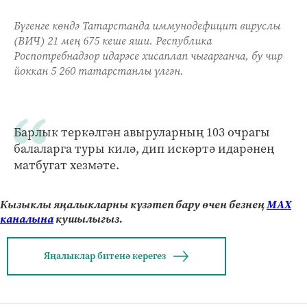
Бүгенге көндә Татарстанда иммунодефицит вируслы
(ВИЧ) 21 мең 675 кеше яши. Республика
Роспотребнадзор идарәсе хисаплап чыгарганча, бу чир
йоккан 5 260 татарстанлы үлгән.
Барлык теркәлгән авыруларның 103 очрагы
балаларга туры килә, дип искәртә идарәнең
матбугат хезмәте.
Кызыклы яңалыкларны күзәтеп бару өчен безнең
МАХ
каналына
кушылыгыз.
Яңалыклар битенә керегез