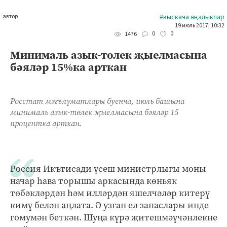
автор
#кыскача яңалыклар
19 июль 2017, 10:32
0
0
1476
Минималь азык-төлек җыелмасына
бәяләр 15%ка арткан
Росстат мәгълүматлары буенча, июль башына
минималь азык-төлек җыелмасына бәяләр 15
процентка арткан.
Россия Икътисади үсеш министрлыгы моны
начар һава торышы аркасында көньяк
төбәкләрдән һәм илләрдән яшелчәләр китерү
кимү белән аңлата. Ә узган ел запаслары инде
гомумән беткән. Шуңа күрә җитешмәүчәнлекне