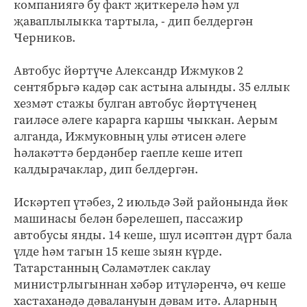
компаниягә бу факт җиткерелә һәм ул
җаваплылыкка тартыла, - дип белдергән
Черников.
Автобус йөртүче Александр Ижмуков 2
сентябрьгә кадәр сак астына алынды. 35 еллык
хезмәт стажы булган автобус йөртүченең
гаиләсе әлеге карарга каршы чыккан. Аерым
алганда, Ижмуковның улы әтисен әлеге
һәлакәттә бердәнбер гаепле кеше итеп
калдырачаклар, дип белдергән.
Искәртеп үтәбез, 2 июльдә Зәй районында йөк
машинасы белән бәрелешеп, пассажир
автобусы янды. 14 кеше, шул исәптән дүрт бала
үлде һәм тагын 15 кеше зыян күрде.
Татарстанның Сәламәтлек саклау
министрлыгыннан хәбәр итүләренчә, өч кеше
хастаханәдә дәвалануын дәвам итә. Аларның