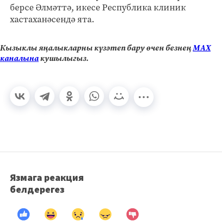
берсе Әлмәттә, икесе Республика клиник
хастаханәсендә ята.
Кызыклы яңалыкларны күзәтеп бару өчен безнең
МАХ
каналына
кушылыгыз.
Язмага реакция
белдерегез