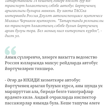
Татарстандагы 14 кешенең гомере өзелгән зур юл-
транспорт һәлакәтенең сәбәбе автобус йөртүченең
арыганлыгы булырга мөмкин. Бу хакта ТАССка
интервьюда Россия Дәүләт автоинспекциясе җитәкчесе
Михаил Черников җиткергән. "Татарстанда резонанслы
юл-транспорт һәлакәтенең сәбәбе булып йөртүченең
арган булуы тора. Без моның нигә китергәнен күрдек", -
дигән ул.
Аның сүзләренчә, хәзерге вакытта ведомство
Россия юлларында махсус рейдларда автобус
йөртүчеләрен тикшерә.
- Әгәр дә ЮХИДИ хезмәткәре автобус
йөртүченең арыган булуын күрсә, аны шунда ук
маршруттан ала, биредә безгә тахографлар
ярдәмгә килә. Андый очракларда инспектор
пассажирлар янында була. Кеше ташучы әлеге