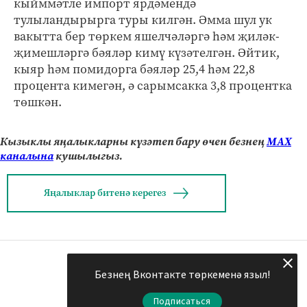
кыйммәтле импорт ярдәмендә
тулыландырырга туры килгән. Әмма шул ук
вакытта бер төркем яшелчәләргә һәм җиләк-
җимешләргә бәяләр кимү күзәтелгән. Әйтик,
кыяр һәм помидорга бәяләр 25,4 һәм 22,8
процента кимегән, ә сарымсакка 3,8 процентка
төшкән.
Кызыклы яңалыкларны күзәтеп бару өчен безнең
МАХ
каналына
кушылыгыз.
Яңалыклар битенә керегез
Безнең Вконтакте төркеменә языл!
Подписаться