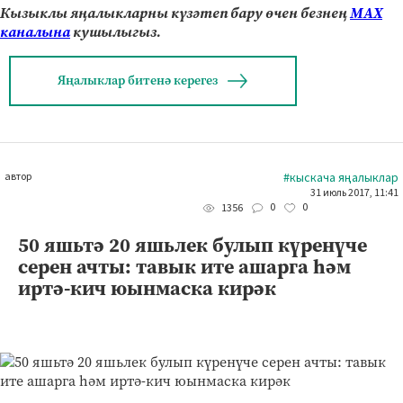
Кызыклы яңалыкларны күзәтеп бару өчен безнең
МАХ
каналына
кушылыгыз.
Яңалыклар битенә керегез
автор
#кыскача яңалыклар
31 июль 2017, 11:41
0
0
1356
50 яшьтә 20 яшьлек булып күренүче
серен ачты: тавык ите ашарга һәм
иртә-кич юынмаска кирәк