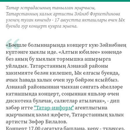
Татар эстрадасының танылган җырчысы,
Татарстанның халык артисты Зәйнәб Фәрхетдинова
үзенең туган көнендә - 17 августта якташлары өчен Ык
буенда зур концерт куярга җыена.
«Бәешле болыннарында концерт кую Зәйнәбнең
күптәнге хыялы иде. «Алтын юбилее» көнендә
без аның бу хыялын тормышка ашырырга
уйладык. Татарстанның Азнакай районы
хакимияте белән килешеп, Ык елгасы буенда,
ачык һавада халык өчен зур бәйрәм ясыйбыз.
Азнакай районыннан чыккан сәнгать әһелләре
катнашында концерт, соңыннан яшьләр өчен
дискотека булачак, салютлар атылачак», - дип
хәбәр итте
"Татар-информ"
агентлыгына
җырчының хәләл җефете, Татарстанның халык
артисты Зөфәр Билалов.
Концерт 17.00 сәгатьтә башлана, керү - түләүсез.