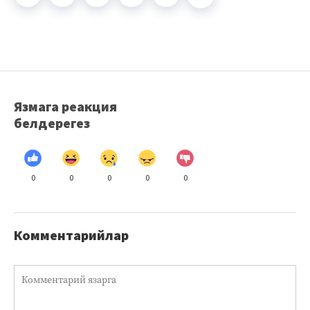
Язмага реакция
белдерегез
0
0
0
0
0
Комментарийлар