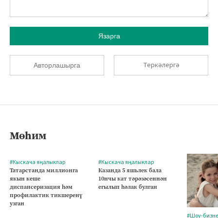
Язарга
Теркәлергә
Авторлашырга
Мөһим
#Кыскача яңалыклар
#Кыскача яңалыклар
Татарстанда миллионга
Казанда 5 яшьлек бала
якын кеше
10нчы кат тәрәзәсеннән
диспансеризация һәм
егылып һәлак булган
профилактик тикшеренү
узган
#Шоу-бизн