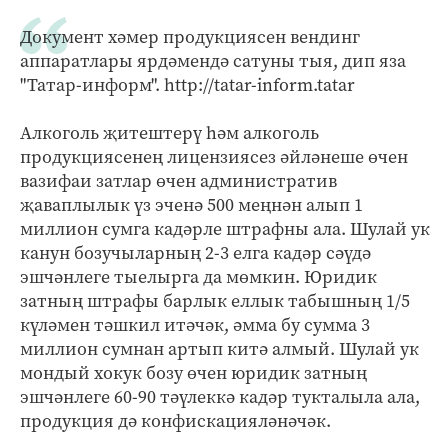
Документ хәмер продукциясен вендинг
аппаратлары ярдәмендә сатуны тыя, дип яза
"Татар-информ". http://tatar-inform.tatar
Алкоголь җитештерү һәм алкоголь
продукциясенең лицензиясез әйләнеше өчен
вазифаи затлар өчен административ
җаваплылык үз эченә 500 меңнән алып 1
миллион сумга кадәрле штрафны ала. Шулай ук
канун бозучыларның 2-3 елга кадәр сәүдә
эшчәнлеге тыелырга да мөмкин. Юридик
затның штрафы барлык еллык табышның 1/5
күләмен тәшкил итәчәк, әмма бу сумма 3
миллион сумнан артып китә алмый. Шулай ук
мондый хокук бозу өчен юридик затның
эшчәнлеге 60-90 тәүлеккә кадәр тукталыла ала,
продукция дә конфискацияләнәчәк.