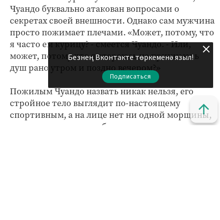
Чуандо буквально атакован вопросами о
секретах своей внешности. Однако сам мужчина
просто пожимает плечами. «Может, потому, что
я часто ем курицу? - смеется Чуандо. - Или,
может, потому что я стараюсь не принимать
Безнең Вконтакте төркеменә языл!
душ рано утром и поздно вечером?»
Подписаться
Пожилым Чуандо назвать никак нельзя, его
стройное тело выглядит по-настоящему
спортивным, а на лице нет ни одной морщины,
которые уже должны были появиться в его
возрасте, сообщает comandir.com. Известно, что
Чуандо всегда активно занимался спортом и
работает манекенщиком достаточно давно.
Бросать свою профессию он не собирается,
мужчина довольно востребован у себя на
родине, его регулярно приглашают на показы.
Также манекенщик имеет в собственности