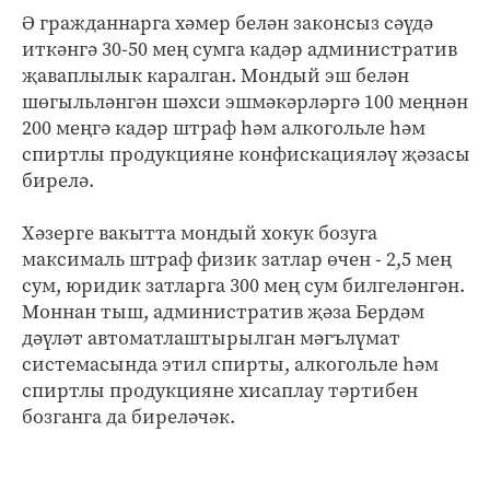
Ә гражданнарга хәмер белән законсыз сәүдә
иткәнгә 30-50 мең сумга кадәр административ
җаваплылык каралган. Мондый эш белән
шөгыльләнгән шәхси эшмәкәрләргә 100 меңнән
200 меңгә кадәр штраф һәм алкогольле һәм
спиртлы продукцияне конфискацияләү җәзасы
бирелә.
Хәзерге вакытта мондый хокук бозуга
максималь штраф физик затлар өчен - 2,5 мең
сум, юридик затларга 300 мең сум билгеләнгән.
Моннан тыш, административ җәза Бердәм
дәүләт автоматлаштырылган мәгълүмат
системасында этил спирты, алкогольле һәм
спиртлы продукцияне хисаплау тәртибен
бозганга да биреләчәк.