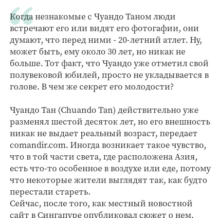
Когда незнакомые с Чуандо Таном люди
встречают его или видят его фотогафии, они
думают, что перед ними - 20-летний атлет. Ну,
может быть, ему около 30 лет, но никак не
больше. Тот факт, что Чуандо уже отметил свой
полувековой юбилей, просто не укладывается в
голове. В чем же секрет его молодости?
Чуандо Тан (Chuando Tan) действительно уже
разменял шестой десяток лет, но его внешность
никак не выдает реальный возраст, передает
comandir.com. Иногда возникает такое чувство,
что в той части света, где расположена Азия,
есть что-то особенное в воздухе или еде, потому
что некоторые жители выглядят так, как будто
перестали стареть.
Сейчас, после того, как местный новостной
сайт в Сингапуре опубликовал сюжет о нем,