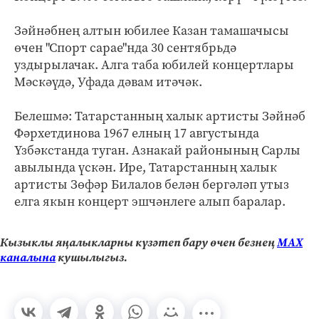
Зәйнәбнең алтын юбилее Казан тамашачысы
өчен "Спорт сарае"нда 30 сентябрьдә
уздырылачак. Алга таба юбилей концертлары
Мәскәүдә, Уфада дәвам итәчәк.
Белешмә: Татарстанның халык артисты Зәйнәб
Фәрхетдинова 1967 елның 17 августында
Үзбәкстанда туган. Азнакай районының Сарлы
авылында үскән. Ире, Татарстанның халык
артисты Зөфәр Билалов белән бергәләп утыз
елга якын концерт эшчәнлеге алып баралар.
Кызыклы яңалыкларны күзәтеп бару өчен безнең
МАХ
каналына
кушылыгыз.