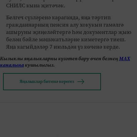
СНИЛС кына җитәчәк.
Белгеч сүзләренә караганда, яңа тәртип
гражданнарның пенсия алу хокукын гамәлгә
ашыруны җиңеләйтергә һәм документлар җыю
белән бәйле мәшәкатьләрне киметергә тиеш.
Яңа кагыйдәләр 7 июльдән үз көченә керде.
Кызыклы яңалыкларны күзәтеп бару өчен безнең
МАХ
каналына
кушылыгыз.
Яңалыклар битенә керегез