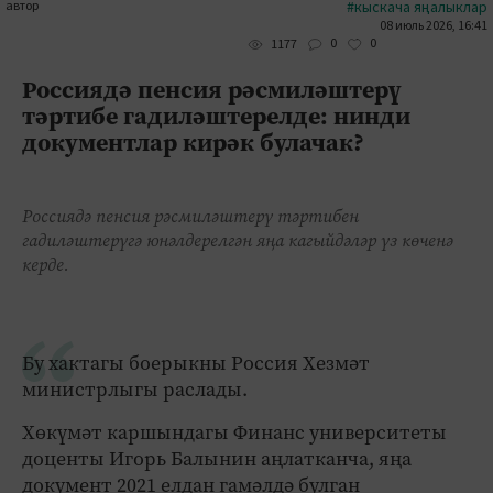
автор
#кыскача яңалыклар
08 июль 2026, 16:41
0
0
1177
Россиядә пенсия рәсмиләштерү
тәртибе гадиләштерелде: нинди
документлар кирәк булачак?
Россиядә пенсия рәсмиләштерү тәртибен
гадиләштерүгә юнәлдерелгән яңа кагыйдәләр үз көченә
керде.
Бу хактагы боерыкны Россия Хезмәт
министрлыгы раслады.
Хөкүмәт каршындагы Финанс университеты
доценты Игорь Балынин аңлатканча, яңа
документ 2021 елдан гамәлдә булган