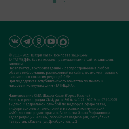
© 2011 - 2026. Шахри Казан. Все права защищены.
© ТАТМЕДИА. Все материалы, размещенные на сайте, защищены
законом.
Перепечатка, воспроизведение и распространение в любом
объеме информации, размещенной на сайте, возможна только с
письменного согласия редакций СМИ.
При поддержке Республиканского агентства по печати и
массовым коммуникациям «ТАТМЕДИА».
Наименование СМИ: Шахри Казан (Город Казань)
Запись о регистрации СМИ, дата: ЭЛ № ФС 77 - 90219 от 07.10.2025
выдано Федеральной службой по надзору в сфере связи,
информационных технологий и массовых коммуникаций
ФИО главного редактора: и.о. Васильева Эльза Рафаиловна
Адрес редакции: 420066, Российская Федерация, Республика
Татарстан, г.Казань, ул.Декабристов, д.2