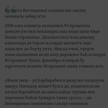
Бу хакта Бөтендөнья сәламәтлек саклау
оешмасы хәбәр итә.
2050 елга планета халкының 92 проценты
шәхсән үзе яки якыннары аша яман шеш чире
белән очрашачак. Диагностика һәм дәвалау
өлкәсендә дә төрле илләрдә вазгыять нык
аерылуы да борчу уята. Мисал өчен, күкрәк
яман шешеннән исән калу дәрәҗәсе бай илләрдә
85 процент булса, фәкыйрь илләрдә бу
күрсәткеч якынча 40 процент кына тәшкил итә.
«Яман шеш – ул һәрберебезгә диярлек кагылучы
авыру. Никадәр аяныч булса да, кешенең исән
калуы беркайчан да аның кайда тууына яки
кеременә бәйле булырга тиеш түгел», – ди
Бөтендөнья сәламәтлек саклау оешмасы