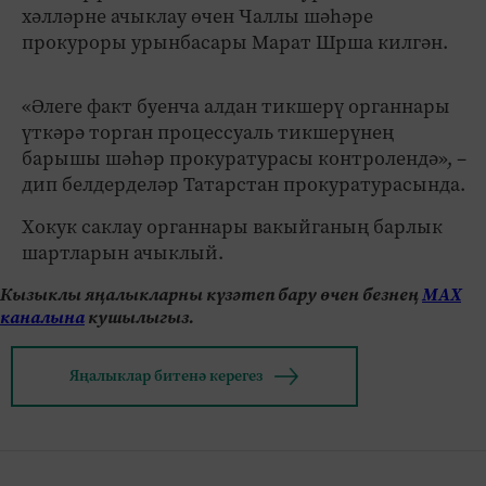
хәлләрне ачыклау өчен Чаллы шәһәре
прокуроры урынбасары Марат Шрша килгән.
«Әлеге факт буенча алдан тикшерү органнары
үткәрә торган процессуаль тикшерүнең
барышы шәһәр прокуратурасы контролендә», –
дип белдерделәр Татарстан прокуратурасында.
Хокук саклау органнары вакыйганың барлык
шартларын ачыклый.
Кызыклы яңалыкларны күзәтеп бару өчен безнең
МАХ
каналына
кушылыгыз.
Яңалыклар битенә керегез