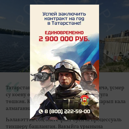
Татарстан прокуратурасы хәбәр иткәнчә, үсмер
су коену өчен билгеләнмәгән урында суга
төшкән. Кызганычка каршы, аны коткарып кала
алмаганнар.
Һәлакәттән соң әлеге факт буенча процессуаль
тикшерү башланган. Вакыйга урынына