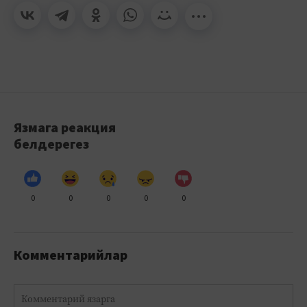
Язмага реакция
белдерегез
0
0
0
0
0
Комментарийлар