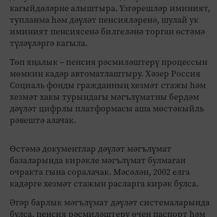
кагыйдәләрне алыштыра. Үзгәрешләр иминият,
тупланма һәм дәүләт пенсияләренә, шулай ук
иминият пенсиясенә билгеләнә торган өстәмә
түләүләргә кагыла.
Төп яңалык – пенсия рәсмиләштерү процессын
мөмкин кадәр автоматлаштыру. Хәзер Россия
Социаль фонды гражданның хезмәт стажы һәм
хезмәт хакы турындагы мәгълүматны бердәм
дәүләт цифрлы платформасы аша мөстәкыйль
рәвештә алачак.
Өстәмә документлар дәүләт мәгълүмат
базаларында кирәкле мәгълүмат булмаган
очракта гына соралачак. Мәсәлән, 2002 елга
кадәрге хезмәт стажын расларга кирәк булса.
Әгәр барлык мәгълүмат дәүләт системаларында
булса, пенсия рәсмиләштерү өчен паспорт һәм