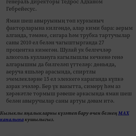
генераль директоры Тедрос Адханом
Гебрейесус.
Яман шеш авыруының төп куркыныч
факторларына килгәндә, алар кими бара: аерым
алганда, тәмәке, сигара һәм трубка тартучылар
саны 2010 ел белән чагыштырганда 27
процентка кимегән. Шулай ук белгечләр
алкоголь куллануга кагылышлы кечкенә генә
алгарышны да билгеләп үттеләр: дөньяда,
аеруча яшьләр арасында, спиртлы
эчемлекләрне 15 ел элеккегә караганда күпкә
азрак эчәләр. Бер үк вакытта, симерү һәм аз
хәрәкәтле тормыш рәвеше аркасында яман шеш
белән авыручылар саны артуы дәвам итә.
Кызыклы яңалыкларны күзәтеп бару өчен безнең
МАХ
каналына
кушылыгыз.