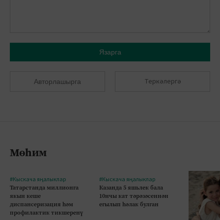
Язарга
Теркәлергә
Авторлашырга
Мөһим
#Кыскача яңалыклар
#Кыскача яңалыклар
Татарстанда миллионга
Казанда 5 яшьлек бала
якын кеше
10нчы кат тәрәзәсеннән
диспансеризация һәм
егылып һәлак булган
профилактик тикшеренү