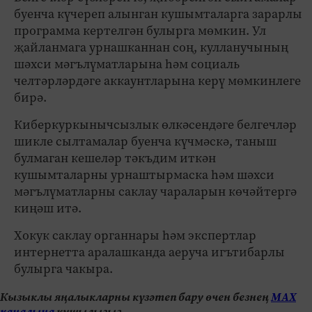
буенча күчереп алынган кушымталарга зарарлы
программа кертелгән булырга мөмкин. Ул
җайланмага урнашканнан соң, кулланучының
шәхси мәгълүматларына һәм социаль
челтәрләрдәге аккаунтларына керү мөмкинлеге
бирә.
Киберкуркынычсызлык өлкәсендәге белгечләр
шикле сылтамалар буенча күчмәскә, таныш
булмаган кешеләр тәкъдим иткән
кушымталарны урнаштырмаска һәм шәхси
мәгълүматларны саклау чараларын көчәйтергә
киңәш итә.
Хокук саклау органнары һәм экспертлар
интернетта аралашканда аеруча игътибарлы
булырга чакыра.
Кызыклы яңалыкларны күзәтеп бару өчен безнең
МАХ
каналына
кушылыгыз.