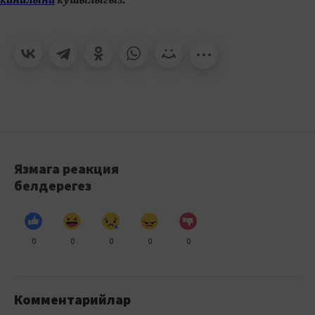
Язмага реакция
белдерегез
0
0
0
0
0
Комментарийлар