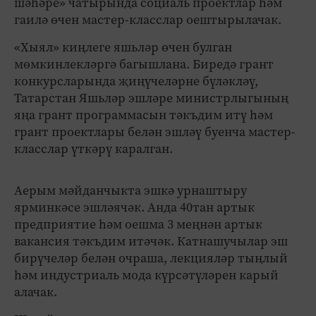
шәһәре» чатырында социаль проектлар һәм
гаилә өчен мастер-класслар оештырылачак.
«Хыял» киңлеге яшьләр өчен булган
мөмкинлекләргә багышлана. Биредә грант
конкурсларында җиңүчеләрне бүләкләү,
Татарстан Яшьләр эшләре министрлыгының
яңа грант программасын тәкъдим итү һәм
грант проектлары белән эшләү буенча мастер-
класслар үткәрү каралган.
Аерым мәйданчыкта эшкә урнаштыру
ярминкәсе эшләячәк. Анда 40тан артык
предприятие һәм оешма 3 меңнән артык
вакансия тәкъдим итәчәк. Катнашучылар эш
бирүчеләр белән очраша, лекцияләр тыңлый
һәм индустриаль мода күрсәтүләрен карый
алачак.