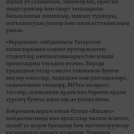
Шулай ук сәламәтлек, эшмәкәрлек, креатив
индустрияләр һәм спорт темаларына
багышланган лекцияләр, шахмат турниры,
интеллектуаль уеннар һәм гаилә активлыклары
узачак.
«Бердәмлек» мәйданчыгы Татарстан
халыкларының мәдәни күптөрлелеген,
студентлар инициативаларын һәм иҗади
проектларны тәкъдим итәчәк. Биредә
традицион татар сәнгате техникасы буенча
мастер-класслар, медицина консультацияләре,
сәламәтлекне тикшерү, ВИЧка экспресс-
тестлар, психологик ярдәм һәм беренче ярдәм
күрсәтү буенча дәресләр дә үткәреләчәк.
Бәйрәмнең аерым өлеше булган «Яшьлек»
мәйданчыгында яшь артистлар чыгыш ясаячак,
шулай ук җирле брендлар һәм җитештерүчеләр
катнашында маркет эшләячәк. Чараның