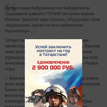
Татарстанда бәйрәмнең төп мәйданчыгы
традицион рәвештә "УРАМ"экстрим-паркы
булачак. Быелгы чара «Хыял», «Горурлык» һәм
«Бердәмлек» дигән өч төп кыйммәтне
берләштерә.
Татарстан Республикасы Яшьләр эшләре
министры Азат Кадыйров сүзләренчә, Яшьләр
көне республика яшьләренең активлыгын,
күпкырлылыгын һәм алар өчен булдырылган
мөмкинлекләрне күрсәтү мәйданчыгы булып
тора.
— Быелгы концепция һәр яшь кешенең шәхси
үсеш юлын чагылдыра. Без катнашучыларның
белем алу, иҗат, спорт, эшмәкәрлек,
волонтерлык һәм иҗтимагый тормыш
өлкәләрендә нинди мөмкинлекләр булуын
күрүләрен телибез, — дип билгеләп үтте