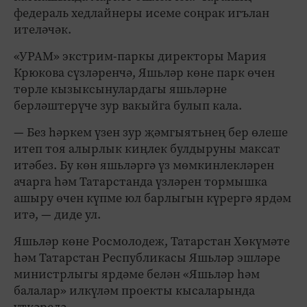
федераль хедлайнеры исеме соңрак игълан
ителәчәк.
«УРАМ» экстрим-паркы директоры Мария
Крюкова сүзләренчә, Яшьләр көне парк өчен
төрле кызыксынулардагы яшьләрне
берләштерүче зур вакыйга булып кала.
— Без һәркем үзен зур җәмгыятьнең бер өлеше
итеп тоя алырлык киңлек булдыруны максат
итәбез. Бу көн яшьләргә үз мөмкинлекләрен
ачарга һәм Татарстанда үзләрен тормышка
ашыру өчен күпме юл барлыгын күрергә ярдәм
итә, — диде ул.
Яшьләр көне Росмолодеж, Татарстан Хөкүмәте
һәм Татарстан Республикасы Яшьләр эшләре
министрлыгы ярдәме белән «Яшьләр һәм
балалар» илкүләм проекты кысаларында
үткәрелә.