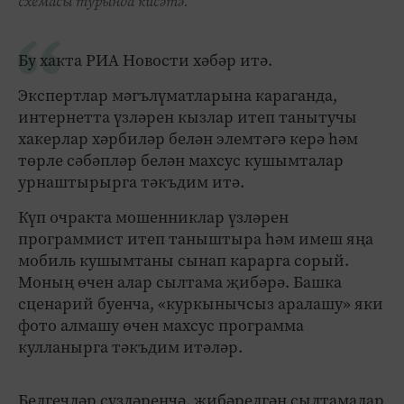
схемасы турында кисәтә.
Бу хакта РИА Новости хәбәр итә.
Экспертлар мәгълүматларына караганда,
интернетта үзләрен кызлар итеп танытучы
хакерлар хәрбиләр белән элемтәгә керә һәм
төрле сәбәпләр белән махсус кушымталар
урнаштырырга тәкъдим итә.
Күп очракта мошенниклар үзләрен
программист итеп таныштыра һәм имеш яңа
мобиль кушымтаны сынап карарга сорый.
Моның өчен алар сылтама җибәрә. Башка
сценарий буенча, «куркынычсыз аралашу» яки
фото алмашу өчен махсус программа
кулланырга тәкъдим итәләр.
Белгечләр сүзләренчә, җибәрелгән сылтамалар