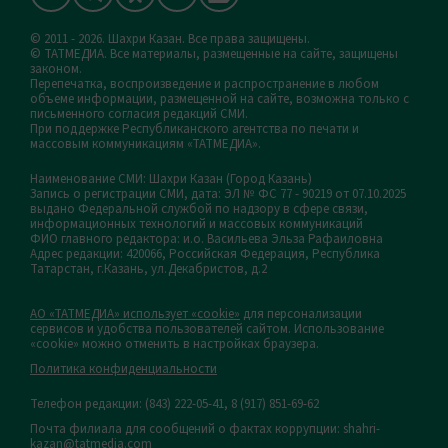
© 2011 - 2026. Шахри Казан. Все права защищены.
© ТАТМЕДИА. Все материалы, размещенные на сайте, защищены
законом.
Перепечатка, воспроизведение и распространение в любом
объеме информации, размещенной на сайте, возможна только с
письменного согласия редакций СМИ.
При поддержке Республиканского агентства по печати и
массовым коммуникациям «ТАТМЕДИА».
Наименование СМИ: Шахри Казан (Город Казань)
Запись о регистрации СМИ, дата: ЭЛ № ФС 77 - 90219 от 07.10.2025
выдано Федеральной службой по надзору в сфере связи,
информационных технологий и массовых коммуникаций
ФИО главного редактора: и.о. Васильева Эльза Рафаиловна
Адрес редакции: 420066, Российская Федерация, Республика
Татарстан, г.Казань, ул.Декабристов, д.2
АО «ТАТМЕДИА» использует «cookie»
для персонализации
сервисов и удобства пользователей сайтом. Использование
«cookie» можно отменить в настройках браузера.
Политика конфиденциальности
Телефон редакции:
(843) 222-05-41, 8 (917) 851-69-62
Почта филиала для сообщений о фактах коррупции: shahri-
kazan@tatmedia.com