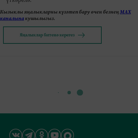
Кызыклы яңалыкларны күзәтеп бару өчен безнең
МАХ
каналына
кушылыгыз.
Яңалыклар битенә керегез