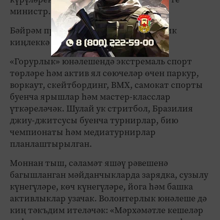
министр.
Бәйрәм программасы берничә тематик
киңлеккә бүленәчәк.
«Горурлык» юнәлешендә экстремаль спорт
төрләре һәм актив ял сөючеләр өчен паркур,
воркаут, скейтбординг, BMX, самокат спорты
буенча ярышлар һәм мастер-класслар
үткәреләчәк. Шулай ук стритбол, Бразилия
джиу-джитсусы буенча турнирлар, бию
чемпионаты һәм медиатурнирлар
планлаштырылган.
Моннан тыш, сәламәт яшәү рәвешенә
багышланган мәйданчыкларда зарядка, сузылу
күнегүләре, көч күнегүләре, йога һәм башка
активлыклар узачак. Волонтерлык юнәлеше дә
киң тәкъдим ителәчәк: «Мәрхәмәтле кешеләр