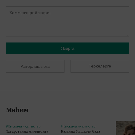
Язарга
Теркәлергә
Авторлашырга
Мөһим
#Кыскача яңалыклар
#Кыскача яңалыклар
Татарстанда миллионга
Казанда 5 яшьлек бала