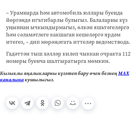
– Урамнарда һәм автомобиль юллары буенда
йөргәндә игътибарлы булыгыз. Балаларны күз
уңыннан ычкындырмагыз, өлкән яшьтәгеләргә
һәм сәламәтлеге какшаган кешеләргә ярдәм
итегез, – дип мөрәҗәгать иттеләр ведомствода.
Гадәттән тыш хәлләр килеп чыккан очракта 112
номеры буенча шалтыратырга мөмкин.
Кызыклы яңалыкларны күзәтеп бару өчен безнең
МАХ
каналына
кушылыгыз.