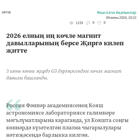
автор
#кыскача яңалыклар
04 июнь 2026, 10:22
0
0
1153
2026 елның иң көчле магнит
давылларының берсе Җиргә килеп
җитте
3 июнь көнне җирдә G3 дәрәҗәсендәге көчле магнит
давылы башланды.
Россия Фәннәр академиясенең Кояш
астрономиясе лабораториясе галимнәре
мәгълүматларына караганда, ул Кояшта соңгы
көннәрдә күзәтелгән плазма чыгарылулары
нәтиҗәсендә барлыкка килгән.