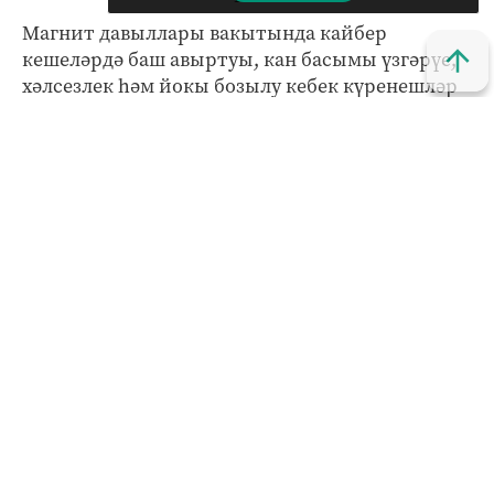
Магнит давыллары вакытында кайбер
кешеләрдә баш авыртуы, кан басымы үзгәрүе,
хәлсезлек һәм йокы бозылу кебек күренешләр
күзәтелергә мөмкин. Моннан тыш, көчле
геомагнитик активлык элемтә һәм навигация
системалары эшенә дә йогынты ясарга мөмкин.
Кызыклы яңалыкларны күзәтеп бару өчен безнең
МАХ
каналына
кушылыгыз.
Яңалыклар битенә керегез