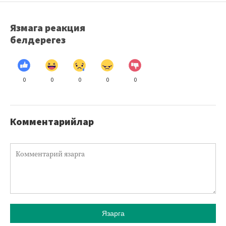
Язмага реакция
белдерегез
0
0
0
0
0
Комментарийлар
Язарга