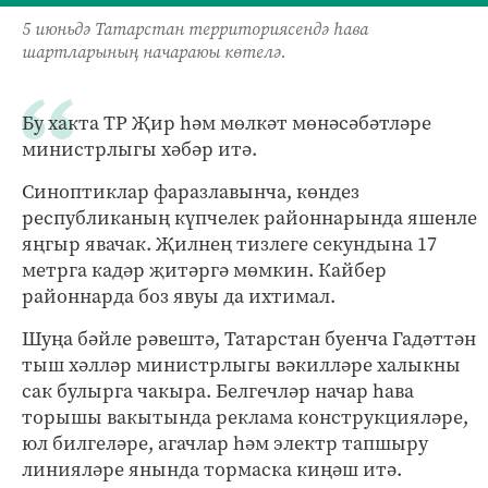
5 июньдә Татарстан территориясендә һава
шартларының начараюы көтелә.
Бу хакта ТР Җир һәм мөлкәт мөнәсәбәтләре
министрлыгы хәбәр итә.
Синоптиклар фаразлавынча, көндез
республиканың күпчелек районнарында яшенле
яңгыр явачак. Җилнең тизлеге секундына 17
метрга кадәр җитәргә мөмкин. Кайбер
районнарда боз явуы да ихтимал.
Шуңа бәйле рәвештә, Татарстан буенча Гадәттән
тыш хәлләр министрлыгы вәкилләре халыкны
сак булырга чакыра. Белгечләр начар һава
торышы вакытында реклама конструкцияләре,
юл билгеләре, агачлар һәм электр тапшыру
линияләре янында тормаска киңәш итә.