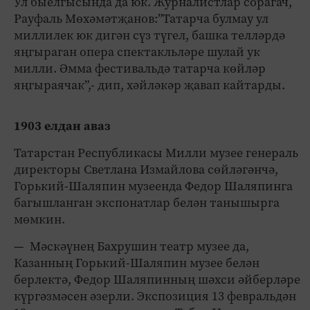
Ул быелгысында да юк. Журналистлар сорагач,
Рауфаль Мөхәмәтҗанов:”Татарча булмау ул
миллилек юк дигән сүз түгел, башка телләрдә
яңгыраган опера спектакльләре шулай ук
милли. Әмма фестивальдә татарча көйләр
яңгыраячак”,- дип, хәйләкәр җавап кайтарды.
1903 елдан аваз
Татарстан Республикасы Милли музее генераль
директоры Светлана Измайлова сөйләгәнчә,
Горький-Шаляпин музеенда Федор Шаляпинга
багышланган экспонатлар белән танышырга
мөмкин.
— Мәскәүнең Бахрушин театр музее да,
Казанның Горький-Шаляпин музее белән
берлектә, Федор Шаляпинның шәхси әйберләре
күргәзмәсен әзерли. Экспозиция 13 февральдән