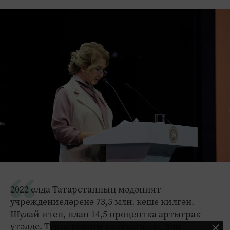
2022 елда Татарстанның мәдәният
учреждениеләренә 73,5 млн. кеше килгән.
Шулай итеп, план 14,5 процентка артыграк
үтәлде. Туристларны санамаганда, һәр