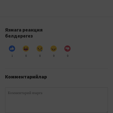
Язмага реакция
белдерегез
1
0
0
0
0
Комментарийлар