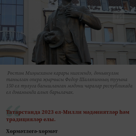
Рөстәм Миңнеханов карары нигезендә, дөньякүләм
танылган опера җырчысы Федор Шаляпинның тууына
150 ел тулуга багышланган мәдәни чаралар республикада
ел дәвамында алып барылачак.
Татарстанда 2023 ел-Милли мәдәниятләр һәм
традицияләр елы.
Хөрмәтлегә-хөрмәт