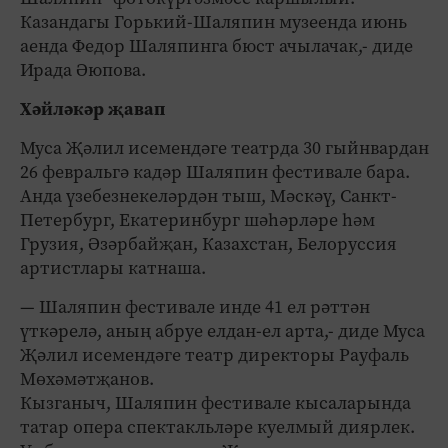
Казандагы Горький-Шаляпин музеенда июнь
аенда Федор Шаляпинга бюст ачылачак,- диде
Ирада Әюпова.
Хәйләкәр җавап
Муса Җәлил исемендәге театрда 30 гыйнвардан
26 февральгә кадәр Шаляпин фестивале бара.
Анда үзебезнекеләрдән тыш, Мәскәү, Санкт-
Петербург, Екатеринбург шәһәрләре һәм
Грузия, Әзәрбайҗан, Казахстан, Белоруссия
артистлары катнаша.
— Шаляпин фестивале инде 41 ел рәттән
үткәрелә, аның абруе елдан-ел арта,- диде Муса
Җәлил исемендәге театр директоры Рауфаль
Мөхәмәтҗанов.
Кызганыч, Шаляпин фестивале кысаларында
татар опера спектакльләре куелмый диярлек.