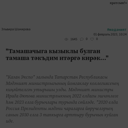
яратсын!»
Эльвира Шакирова
#мәдәният
01 февраль 2023, 10:24
0
0
1645
"Тамашачыга кызыклы булган
тамаша тәкъдим итәргә кирәк..."
"Казан Экспо" залында Татарстан Республикасы
Мәдәният министрлыгының йомгаклау коллегиясенең
киңәйтелгән утырышы узды. Мәдәният министры
Ирада Әюпова министрлыкның 2022 елдагы эшчәнлеге
һәм 2023 елга бурычлары турында сөйләде. "2020 елда
Россия Президенты мәдәни чараларга йөрүчеләрнең
санын 2030 елга 3 тапкырга арттыру бурычын куйган
иде.