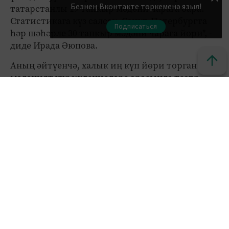
Безнең Вконтакте төркеменә языл!
татарстанлы 19 тапкыр мәдәни чарага бара.
Статистикага күз салсак, Санкт-Петербургта
Подписаться
һәр шәһәрле 30 тапкыр мәдәни чарага йөри", -
диде Ирада Әюпова.
Аның әйтүенчә, халык иң күп йөри торган
мәдәният учреждениеләре арасында театр,
концерт биналары һәм музейлар беренчелекне
биләп тора. "Музейларга йөрүчеләр аеруча
артты. Ник дигәндә, музейларда күп төрле
социаль проектлар гамәлгә ашырыла. Әйтик,
балага һәм аның белән килгән бер олы кешегә
бушлай керү мөмкинлеге бирелә", - ди министр.
"Татарстан - Пушкин картасы проектын гамәлгә
ашыручы лидерларның берсе. Шул ук вакытта
карта алучыларның 68 проценты карта
лимитында каралган акчаны тулысынча
кайтара алмаган. Барлык муниципаль