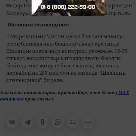
Федор Шаляпинның җәсәде 1984 елда Париждан
Мәскәүдәге Новодевичье зиратына кайтартыла.
Шаляпин стипендиясе
Татарстанның Милли музее башлангычында
республикада яшь башкаручылар арасында
Шаляпин опера җыр конкурсы үткәрелә. 15-35
яшьлек вокалистлар катнашындагы быелгы
бәйгедә ике җиңүче билгеләнгән, аларның
һәркайсына 200 мең сум күләмендә “Шаляпин
стипендиясе” бирелә.
Кызыклы яңалыкларны күзәтеп бару өчен безнең
МАХ
каналына
кушылыгыз.