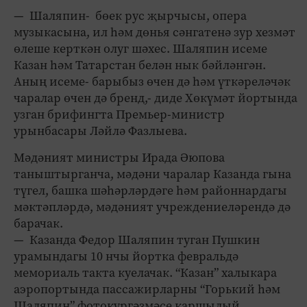
— Шаляпин- бөек рус җырчысы, опера
музыкасына, ил һәм дөнья сәнгатенә зур хезмәт
өлеше керткән олуг шәхес. Шаляпин исеме
Казан һәм Татарстан белән нык бәйләнгән.
Аның исеме- барыбыз өчен дә һәм үткәреләчәк
чаралар өчен дә бренд,- диде Хөкүмәт йортында
узган брифингта Премьер-министр
урынбасары Ләйлә Фазлыева.
Мәдәният министры Ирада Әюпова
таныштырганча, мәдәни чаралар Казанда гына
түгел, башка шәһәрләрдәге һәм районнардагы
мәктәпләрдә, мәдәният учреждениеләрендә дә
барачак.
— Казанда Федор Шаляпин туган Пушкин
урамындагы 10 нчы йортка февральдә
мемориаль такта куелачак. “Казан” халыкара
аэропортында пассажирларны “Горький һәм
Шаляпин” фотокүргәзмәсе каршылый.