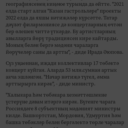
географиясенең киңәюе турында да әйтте. "2021
елда старт алган "Казан гастрольләре" проекты
2022 елда да яхшы нәтиҗәләр күрсәтте. Татар
дәүләт филармониясе дә концертларның өчтән
бер өлешен читтә үткәрде. Бу артистларның
авылларга йөрү традициясен кире кайтарды.
Моның белән бергә мәдәни чараларга
йөрүчеләр саны да артты", - диде Ирада Әюпова.
Сүз уңаеннан, иҗади коллективлар 17 төбәктә
концерт куйган. Аларда 53 млн.сумнан артык
акча эшләнгән. "Начар нәтиҗә түгел, әмма
арттырырга кирәк", - диде министр.
"Халыкара һәм төбәкара хезмәттәшлекне
үстерүне дәвам итәргә кирәк. Бүгенге чарага
Россиядәге 8 субъектның мәдәният министры
килде. Башкортстан, Мордовия, Удмуртия һәм
башка төбәкләр белән бергәлектә төрле чаралар