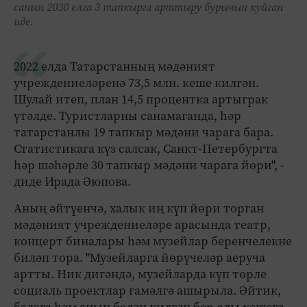
санын 2030 елга 3 тапкырга арттыру бурычын куйган
иде.
2022 елда Татарстанның мәдәният
учреждениеләренә 73,5 млн. кеше килгән.
Шулай итеп, план 14,5 процентка артыграк
үтәлде. Туристларны санамаганда, һәр
татарстанлы 19 тапкыр мәдәни чарага бара.
Статистикага күз салсак, Санкт-Петербургта
һәр шәһәрле 30 тапкыр мәдәни чарага йөри", -
диде Ирада Әюпова.
Аның әйтүенчә, халык иң күп йөри торган
мәдәният учреждениеләре арасында театр,
концерт биналары һәм музейлар беренчелекне
биләп тора. "Музейларга йөрүчеләр аеруча
артты. Ник дигәндә, музейларда күп төрле
социаль проектлар гамәлгә ашырыла. Әйтик,
балага һәм аның белән килгән бер олы кешегә