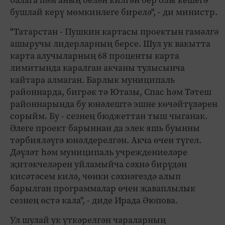
бушлай керү мөмкинлеге бирелә", - ди министр.
"Татарстан - Пушкин картасы проектын гамәлгә
ашыручы лидерларның берсе. Шул ук вакытта
карта алучыларның 68 проценты карта
лимитында каралган акчаны тулысынча
кайтара алмаган. Барлык муниципаль
районнарда, бигрәк тә Ютазы, Спас һәм Тәтеш
районнарында бу юнәлештә эшне көчәйтүләрен
сорыйм. Бу - сезнең бюджеттан тыш чыганак.
Әлеге проект барыннан да элек яшь буынны
тәрбияләүгә юнәлдерелгән. Акча өчен түгел.
Дәүләт һәм муниципаль учреждениеләре
җитәкчеләрен уйламыйча сәхнә бирүдән
кисәтәсем килә, чөнки сәхнәгездә алып
барылган программалар өчен җаваплылык
сезнең өстә кала", - диде Ирада Әюпова.
Ул шулай ук үткәрелгән чараларның