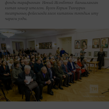
фонды тарафыннан Нәкый Исәнбәткә багышланган
китап нәшер ителгән. Бүген Кәрим Тинчурин
театрының фойесында әлеге китапны тәкъдим итү
чарасы узды.