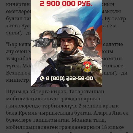
кичергән Түбән Кама театры министрның
өметләрен акламаган. "Тамашачыга кызыклы
булган тамаша тәкъдим итәргә кирәк. Бу театр
хәтта Буа театрына караганда да азрак акча
эшли", - ди Ирада Әюпова.
"Һәр кеше - сәләтле. Безнең бурыч - ул сәләтне
ачу өчен мөмкинлек булдыру. Ләкин моны
тәҗрибәле остазлардан башка эшләү мөмкин
түгел. Мәдәният - иң сәләтле кешеләре өлкәсе.
Безнең өлкәдә 22 меңнән артык кеше эшли", - ди
министр.
Шуны да әйтергә кирәк, Татарстаннан
мобилизацияләнгән гражданнарның
гаиләләрендә тәрбияләнүче 2 меңнән артык
бала Кремль чыршысында булган. Аларга Яңа ел
бүләкләре тапшырылган. Моннан тыш,
мобилизацияләнгән гражданнарның 18 яшькә