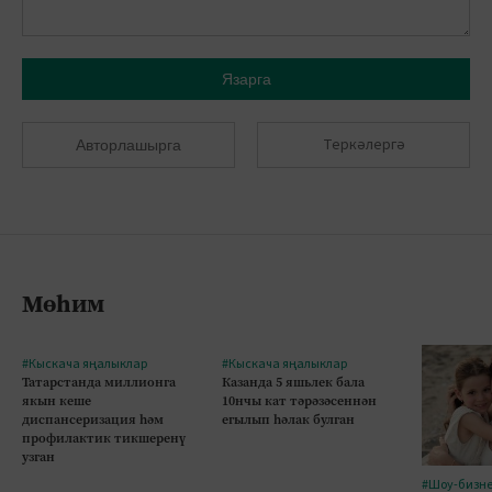
Язарга
Теркәлергә
Авторлашырга
Мөһим
#Кыскача яңалыклар
#Кыскача яңалыклар
Татарстанда миллионга
Казанда 5 яшьлек бала
якын кеше
10нчы кат тәрәзәсеннән
диспансеризация һәм
егылып һәлак булган
профилактик тикшеренү
узган
#Шоу-бизн