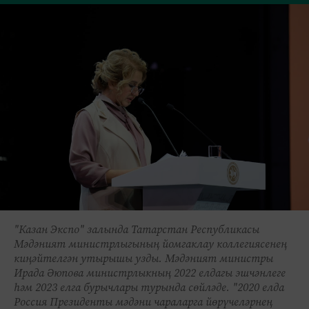
"Казан Экспо" залында Татарстан Республикасы
Мәдәният министрлыгының йомгаклау коллегиясенең
киңәйтелгән утырышы узды. Мәдәният министры
Ирада Әюпова министрлыкның 2022 елдагы эшчәнлеге
һәм 2023 елга бурычлары турында сөйләде. "2020 елда
Россия Президенты мәдәни чараларга йөрүчеләрнең