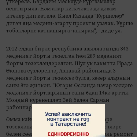
үткәрелә. Һәрдаим Мәскәүдә күргәзмәләр
оештырыла. Һәм алар киләчәктә дә дәвам
ителер дип көтелә. Быел Казанда "Күршеләр"
дигән яңа мәдәни-агарту проекты узачак. Күрше
төбәкләрне катнашырга чакырам", - диде ул.
2012 елдан бирле республика авылларында 343
мәдәният йорты төзелгән һәм 289 мәдәният
йорты төзекләндерелгән. Шул ук вакытта Ирада
Әюпова сүзләренчә, Азнакай районында 3
мәдәният йорты төзексез булса, хәзер аларның
саны 8гә җиткән. "Югары Осланда начар хәлдәге
мәдәният йортларының саны 6дан 14кә артты.
Мондый күренешләр Зәй белән Сарман
районнарында да бар", - диде ул.
Әмма кайбер мәдәният учреждениеләре
төзекләндерүдән соң да уңай күрсәткечләре
белән сөендерми икән. Әйтик, капиталь ремонт