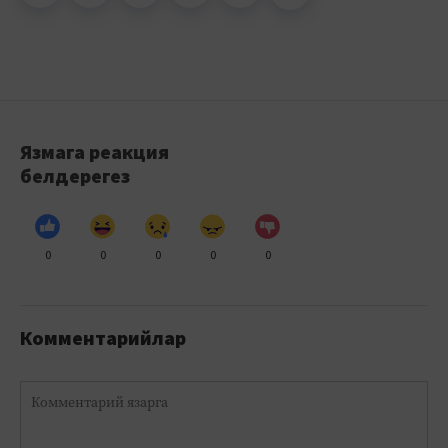
Язмага реакция
белдерегез
0
0
0
0
0
Комментарийлар