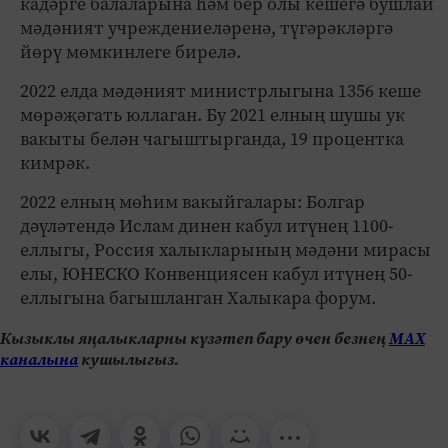
кадәрге балаларына һәм бер олы кешегә бушлай
мәдәният учреждениеләренә, түгәрәкләргә
йөрү мөмкинлеге бирелә.
2022 елда мәдәният министрлыгына 1356 кеше
мөрәҗәгать юллаган. Бу 2021 елның шушы ук
вакыты белән чагыштырганда, 19 процентка
кимрәк.
2022 елның мөһим вакыйгалары: Болгар
дәүләтендә Ислам динен кабул итүнең 1100-
еллыгы, Россия халыкларының мәдәни мирасы
елы, ЮНЕСКО Конвенциясен кабул итүнең 50-
еллыгына багышланган Халыкара форум.
Кызыклы яңалыкларны күзәтеп бару өчен безнең
МАХ
каналына
кушылыгыз.