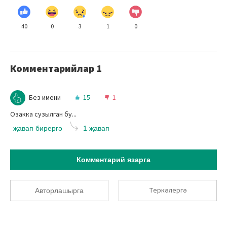
40
0
3
1
0
Комментарийлар
1
Без имени
15
1
Озакка сузылган бу...
җавап бирергә
1 җавап
Комментарий язарга
Теркәлергә
Авторлашырга