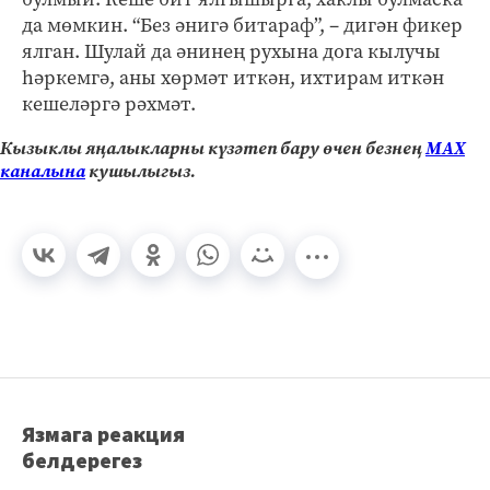
да мөмкин. “Без әнигә битараф”, – дигән фикер
ялган. Шулай да әнинең рухына дога кылучы
һәркемгә, аны хөрмәт иткән, ихтирам иткән
кешеләргә рәхмәт.
Кызыклы яңалыкларны күзәтеп бару өчен безнең
МАХ
каналына
кушылыгыз.
Язмага реакция
белдерегез