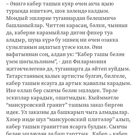
– Әнигә кабер ташын куяр өчен акча җыю
турында ишеткәч, шок хәлендә калдым.
Мондый эшләрне туганнардан белешмичә
башламыйлар. Читтән карасаң, бәлки, чыннан
да, каберне карамыйлар дигән фикер туа
аладыр, шуңа күрә бу эшнең ни өчен озакка
сузылганын аңлатып үтәсе килә. Әни
вафатыннан соң, алдан ук: “Кабер ташы белән
үзем шөгыльләнәм”, - дип Филармония
җитәкчелегенә дә, туганнарга да әйтеп куйдым.
Татарстанның халык артисты булгач, билгеле,
кабер ташын ясауга да артык җаваплы карадым.
Ике еллап бер сынчы белән эшләдек. Төрле
эскизлар карадык, ошатмадык. Кыйммәтле
“мансуровский гранит” ташына заказ биргән
идек. Ул заказны да башкарып чыга алмадылар.
Хәзер инде шул “мансуровский плитәләр” алып,
кабер ташын граниттан ясарга булдык. Сынчы
белән эшләүдән дә баш тарттык. Кабер – кабер