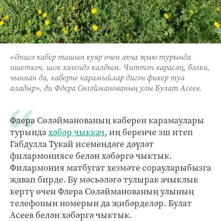
«Әнигә кабер ташын куяр өчен акча җыю турында
ишеткәч, шок хәлендә калдым. Читтән карасаң, бәлки,
чыннан да, каберне карамыйлар дигән фикер туа
аладыр», ди Фдера Сөләйманованың улы Булат Асеев.
Флера Сөләйманованың каберен карамаулары
турында
хәбәр чыккач
, иң беренче эш итеп
Габдулла Тукай исемендәге дәүләт
филармониясе белән хәбәргә чыктык.
Филармония матбугат хезмәте сорауларыбызга
җавап бирде. Бу мәсьәләгә тулырак ачыклык
кертү өчен Флера Сөләйманованың улының
телефонын номерын да җибәрделәр. Булат
Асеев белән хәбәргә чыктык.