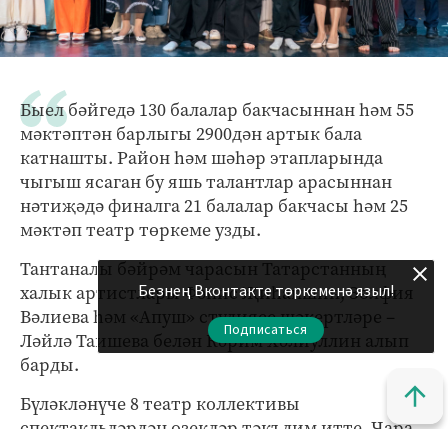
Быел бәйгедә 130 балалар бакчасыннан һәм 55
мәктәптән барлыгы 2900дән артык бала
катнашты. Район һәм шәһәр этапларында
чыгыш ясаган бу яшь талантлар арасыннан
нәтиҗәдә финалга 21 балалар бакчасы һәм 25
мәктәп театр төркеме узды.
Тантаналы бәйрәм чарасын Татарстанның
Безнең Вконтакте төркеменә языл!
халык артистлары Фәнис Җиһаншин, Зөлфия
Вәлиева һәм «Апуш» студиясе шәкертләре –
Подписаться
Ләйлә Таишева белән Кәрим Хәлиуллин алып
барды.
Бүләкләнүче 8 театр коллективы
спектакльләрдән өзекләр тәкъдим итте. Чара