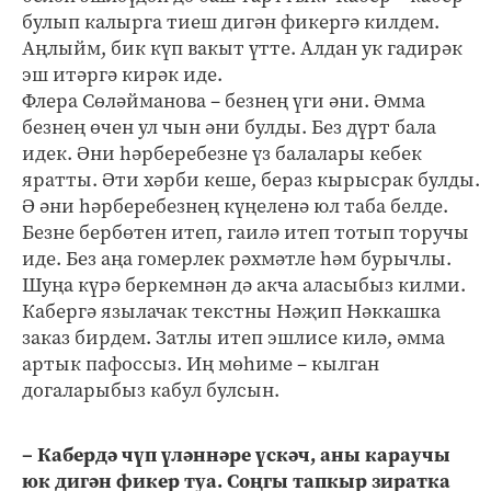
булып калырга тиеш дигән фикергә килдем.
Аңлыйм, бик күп вакыт үтте. Алдан ук гадирәк
эш итәргә кирәк иде.
Флера Сөләйманова – безнең үги әни. Әмма
безнең өчен ул чын әни булды. Без дүрт бала
идек. Әни һәрберебезне үз балалары кебек
яратты. Әти хәрби кеше, бераз кырысрак булды.
Ә әни һәрберебезнең күңеленә юл таба белде.
Безне бербөтен итеп, гаилә итеп тотып торучы
иде. Без аңа гомерлек рәхмәтле һәм бурычлы.
Шуңа күрә беркемнән дә акча аласыбыз килми.
Кабергә язылачак текстны Нәҗип Нәккашка
заказ бирдем. Затлы итеп эшлисе килә, әмма
артык пафоссыз. Иң мөһиме – кылган
догаларыбыз кабул булсын.
– Кабердә чүп үләннәре үскәч, аны караучы
юк дигән фикер туа. Соңгы тапкыр зиратка