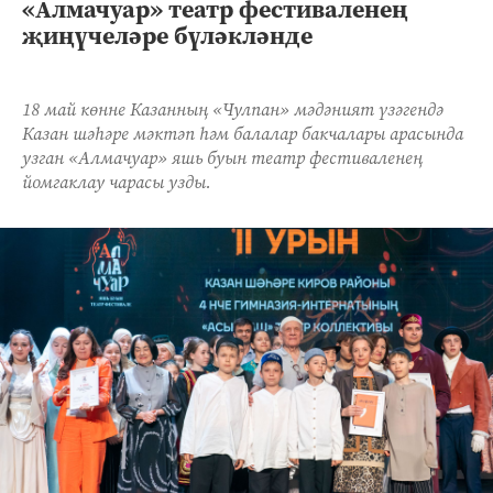
«Алмачуар» театр фестиваленең
җиңүчеләре бүләкләнде
18 май көнне Казанның «Чулпан» мәдәният үзәгендә
Казан шәһәре мәктәп һәм балалар бакчалары арасында
узган «Алмачуар» яшь буын театр фестиваленең
йомгаклау чарасы узды.