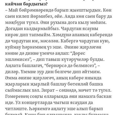
кайчан бардыгыз?
– Май бәйрәмнәрендә барып җыештырдык. Көн
саен килеп йөрмибез, әйе. Анда көн саен бару да
мәҗбүри түгел. Әни рухына дога кылу мөһим.
Догадан калдырмыйбыз. Чардуган ясауны
кирәк дип тапмыйм. Хәмдүнә апаның каберендә
дә чардуган юк, мәсәлән. Кабергә чардуган кую,
куймау һәркемнең үз эше. Әнине җирләгән
көнне дә динне үзенчә аңлап: “Дөрес
эшләмисез”, – дип тавыш күтәрүчеләр булды.
Аңлата башлагач, “бернәрсә дә белмисез”, –
диләр. Үземне зур дин белгече дип әйтмим.
Әмма әнине җирләгәч, аның кабере янында
җырларын җырлый башлау бөтенләй башка
сыймаслык хәл. Зират – сәхнәдә, мәчет тә түгел.
Гомеренең соңгы елларында әни намазга баскан
иде. Ул концертларда чыгыш ясаудан да
читләште. Һәркемгә аңлату эше алып барып
булмый. Кеше бит ялгышырга, хаклы булмаска